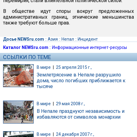
перемирия, стали влиятельной политической силой.
В обществе идут споры вокруг предложенных
административных границ, этнические меньшинства
также требуют больше прав.
Досье NEWSru.com
::
Азия
::
Непал
::
Инцидент
Каталог NEWSru.com
::
Информационные интернет-ресурсы
ССЫЛКИ ПО ТЕМЕ
В мире
|
25 апреля 2015 г.,
Землетрясение в Непале разрушило
дома, число погибших приближается к
тысяче
В мире
|
29 мая 2008 г.,
В Непале празднуют независимость и
избавляются от символов монархии
В мире
|
24 декабря 2007 г.,