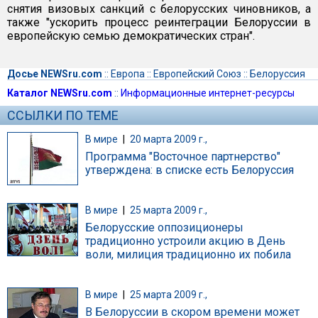
снятия визовых санкций с белорусских чиновников, а
также "ускорить процесс реинтеграции Белоруссии в
европейскую семью демократических стран".
Досье NEWSru.com
::
Европа
::
Европейский Союз
::
Белоруссия
Каталог NEWSru.com
::
Информационные интернет-ресурсы
ССЫЛКИ ПО ТЕМЕ
В мире
|
20 марта 2009 г.,
Программа "Восточное партнерство"
утверждена: в списке есть Белоруссия
В мире
|
25 марта 2009 г.,
Белорусские оппозиционеры
традиционно устроили акцию в День
воли, милиция традиционно их побила
В мире
|
25 марта 2009 г.,
В Белоруссии в скором времени может