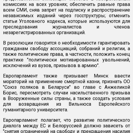
комиссиях на всех уровнях; обеспечить равные права
всем СМИ, сняв запрет на подписку и распространение
независимых изданий через госструктуры; отменить
статьи Уголовного кодекса, которые используются для
преследования журналистов и членов
незарегистрированных организаций.
В резолюции говорится о необходимости гарантировать
гражданам свободу ассоциаций, собраний и религии, а
также политические права, в частности, положить конец
практике "политически мотивированных увольнений,
исключений из вузов, призывов в армию".
Европарламент также призывает Минск ввести
мораторий на применение смертной казни, признать ОО
"Союз поляков в Беларуси" во главе с Анжеликой
Борис, пересмотреть случаи насильственного призыва
в Вооруженные силы страны, а также создать условия
для возвращения из Вильнюса Европейского
гуманитарного университета.
Европарламент полагает, что развитие политического
диалога между ЕС и Белоруссией должно зависеть от
"снятия ограничений на свободу и прекращения насилия