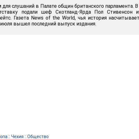
 для слушаний в Палате общин британского парламента. В
отставку подали шеф Скотланд-Ярда Пол Стивенсон и
йтс. Газета News of the World, чья история насчитывае
0 июля вышел последний выпуск издания.
опа
::
Чехия
::
Общество