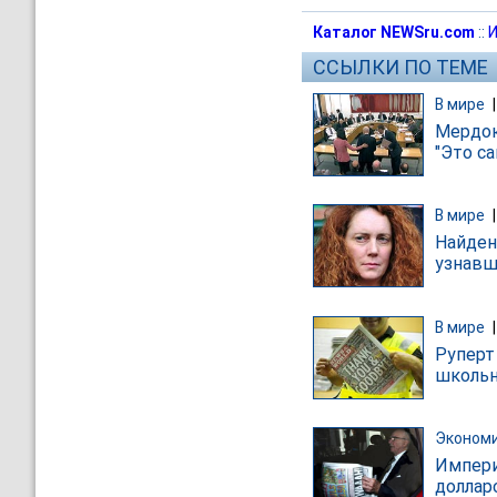
Каталог NEWSru.com
::
И
ССЫЛКИ ПО ТЕМЕ
В мире
Мердок
"Это с
В мире
Найден
узнавш
В мире
Руперт
школьн
Эконом
Импери
доллар