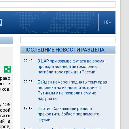
18+
ПОСЛЕДНИЕ НОВОСТИ РАЗДЕЛА
22:40
В ЦАР при взрыве фугаса во время
проезда военной автоколонны
погибли трое граждан России
право
20:08
Байден намерен поднять тему прав
ую в
человека на июньской встрече с
ков,
Путиным и не позволит ему их
нарушать
у "Об
19:17
Партия Саакашвили решила
орой
прекратить бойкот парламента
вать
Грузии
ий, в
ров,