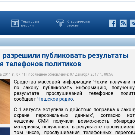
Текстовая
Классическая
версия
версия
разрешили публиковать результаты
я телефонов политиков
кону, действия СМИ, связанные с публикацией прослушки, могут
шили публиковать результаты прослушивания телефонов
информации Чехии получили право по закону публиковать
суде. Окончательной инстанцией, которая оценивает цель,
енную в результате прослушиваний телефонов политиков
 подобных действий со стороны прессы, является суд
 2011 г., 07:41 | последнее обновление: 07 декабря 2017 г., 08:56
Средства массовой информации Чехии получили 
по закону публиковать информацию, полученн
результате прослушиваний телефонов полити
сообщает
Чешское радио
.
С 1 августа вступила в действие поправка к закон
охране персональных данных", согласно кот
чешские СМИ получили возможность обнародо
материалы, полученные в результате прослушиван
том числе, прослушивания телефонных перегово