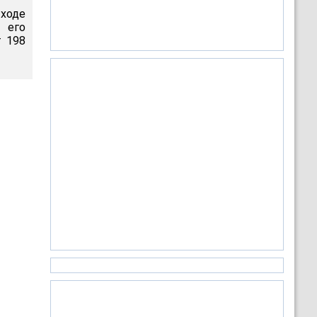
 ходе
 его
т 198