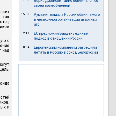
17:35
Борис Джонсон тайно обвенчался со
своей возлюбленной
аких
15:58
Румыния выдала России обвиняемого
 так
в незаконной организации азартных
тся,
игр
тиков
12:11
ЕС предложил Байдену единый
подход в отношении России
ную с
ение
18:54
Европейским компаниям разрешили
т над
летать в Россию в обход Белоруссии
могут
цель,
оида
стей
ков,
ных и