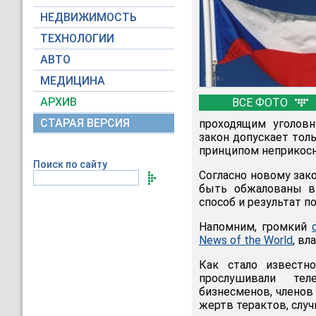
НЕДВИЖИМОСТЬ
ТЕХНОЛОГИИ
АВТО
МЕДИЦИНА
АРХИВ
ВСЕ ФОТО
СТАРАЯ ВЕРСИЯ
проходящим уголовн
закон допускает тол
принципом неприкосн
Поиск по сайту
Согласно новому зак
быть обжалованы в 
способ и результат п
Напомним, громкий
News of the World
, в
Как стало известн
прослушивали тел
бизнесменов, членов
жертв терактов, случ