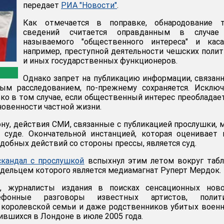
передает
РИА "Новости"
.
Как отмечается в поправке, обнародование т
сведений считается оправданным в случае
называемого "общественного интереса" и касае
например, преступной деятельности чешских поли
и иных государственных функционеров.
Однако запрет на публикацию информации, связан
ым расследованием, по-прежнему сохраняется. Исключ
ько в том случае, если общественный интерес преобладае
овенности частной жизни.
ону, действия СМИ, связанные с публикацией прослушки, 
суде. Окончательной инстанцией, которая оценивает 
одобных действий со стороны прессы, является суд.
скандал с прослушкой
вспыхнул этим летом вокруг табл
ладельцем которого является медиамагнат Руперт Мердок.
о, журналисты издания в поисках сенсационных ново
ефонные разговоры известных артистов, полити
 королевской семьи и даже родственников убитых воен
ившихся в Лондоне в июле 2005 года.