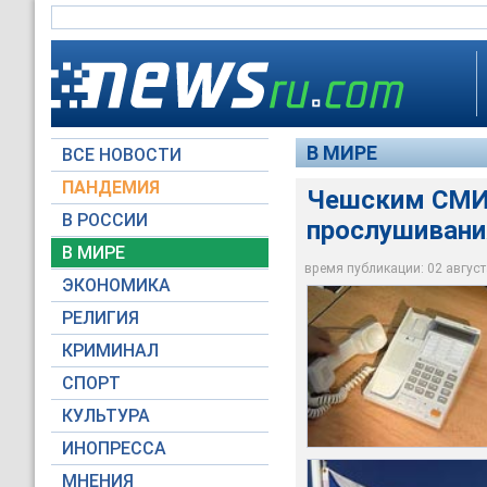
В МИРЕ
ВСЕ НОВОСТИ
ПАНДЕМИЯ
Чешским СМИ 
В РОССИИ
прослушивани
Согласно новому за
Чешским СМИ разре
Средства массовой 
быть обжалованы в 
В МИРЕ
политиков
информацию, получ
способ и результат
время публикации: 02 августа
ЭКОНОМИКА
Архив NEWSru.com
galen-frysinger.org
НТВ
РЕЛИГИЯ
КРИМИНАЛ
СПОРТ
КУЛЬТУРА
ИНОПРЕССА
МНЕНИЯ