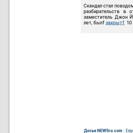
Скандал стал поводом
разбирательств в 
заместитель Джон Йе
лет, былf
закрытf
. 1
Досье NEWSru.com
::
Евр