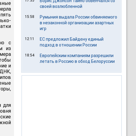
17:35
Борис Джонсон тайно обвенчался со
овные
своей возлюбленной
мерла
 пять
15:58
Румыния выдала России обвиняемого
лько-
в незаконной организации азартных
атки
игр
12:11
ЕС предложил Байдену единый
но с
подход в отношении России
м из
змера
18:54
Европейским компаниям разрешили
чтобы
летать в Россию в обход Белоруссии
ние и
 ДНК,
ипов
еные
оры,
я для
ровня
еские
южной