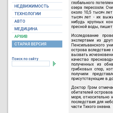
глобального потепле
НЕДВИЖИМОСТЬ
озера пересохли. Сч
около 10,5 тысяч ле
ТЕХНОЛОГИИ
тысяч лет - их выж
АВТО
нибудь крупных кон
пресной воды, пише
МЕДИЦИНА
Исследование пров
АРХИВ
экспертами из дру
СТАРАЯ ВЕРСИЯ
Пенсильванского уни
острова вследствие 
вызвать исчезновени
Поиск по сайту
качество пресновод
полученных из обн
грибковых спор, ко
получили представ
присутствующие в до
Доктор Грэм отмеча
обитателей островов
моря, относительно 
последствия для неб
части Тихого океана.