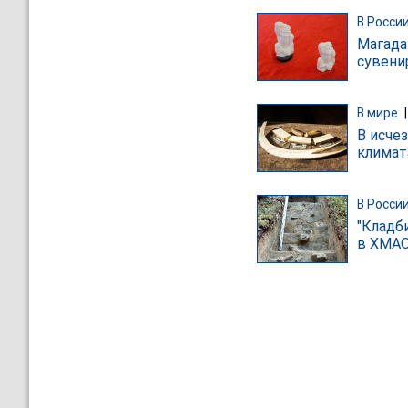
В Росси
Магада
сувени
В мире
В исче
климат
В Росси
"Кладб
в ХМА