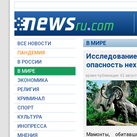
В МИРЕ
ВСЕ НОВОСТИ
ПАНДЕМИЯ
Исследование
Американские иссле
В РОССИИ
опасность не
исследование, рас
существовавшей на
В МИРЕ
острове св. Павла н
время публикации: 02 августа
ЭКОНОМИКА
Global Look Press
РЕЛИГИЯ
КРИМИНАЛ
СПОРТ
КУЛЬТУРА
ИНОПРЕССА
Мамонты, обитавш
МНЕНИЯ