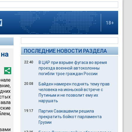
18+
ПОСЛЕДНИЕ НОВОСТИ РАЗДЕЛА
 на
22:40
В ЦАР при взрыве фугаса во время
проезда военной автоколонны
погибли трое граждан России
рнале
20:08
Байден намерен поднять тему прав
ние,
человека на июньской встрече с
едних
Путиным и не позволит ему их
стых
нарушать
авла
ские
19:17
Партия Саакашвили решила
лем,
прекратить бойкот парламента
Грузии
вами