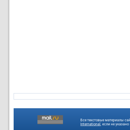
Все текстовые материалы са
International
, если не указано