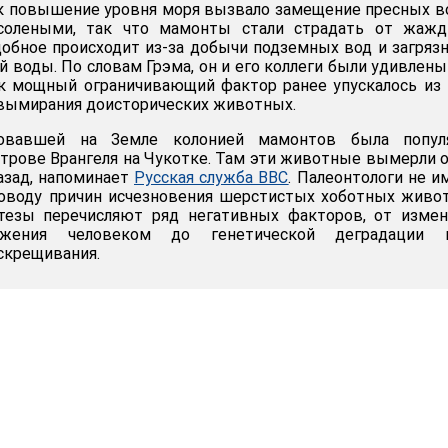
ак повышение уровня моря вызвало замещение пресных в
 солеными, так что мамонты стали страдать от жажд
обное происходит из-за добычи подземных вод и загряз
 воды. По словам Грэма, он и его коллеги были удивлены
ак мощный ограничивающий фактор ранее упускалось из
 вымирания доисторических животных.
овавшей на Земле колонией мамонтов была популя
строве Врангеля на Чукотке. Там эти животные вымерли 
азад, напоминает
Русская служба BBC
. Палеонтологи не 
поводу причин исчезновения шерстистых хоботных живо
езы перечисляют ряд негативных факторов, от измен
жения человеком до генетической деградации и
скрещивания.