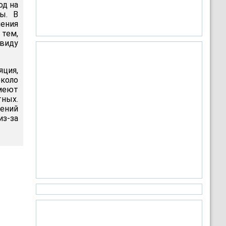
од на
ы. В
нения
 тем,
 виду
ция,
около
имеют
тных.
ений
з-за