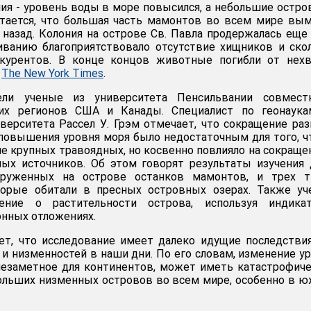
ния - уровень воды в море повысился, а небольшие остр
итается, что большая часть мамонтов во всем мире вы
т назад. Колония на острове Св. Павла продержалась еще
иванию благоприятствовало отсутствие хищников и ско
курентов. В конце концов животные погибли от нехв
т
The New York Times
.
ели ученые из университета Пенсильвании совмест
гих регионов США и Канады. Специалист по геонаука
верситета Рассел У. Грэм отмечает, что сокращение ра
повышения уровня моря было недостаточным для того, 
е крупных травоядных, но косвенно повлияло на сокраще
ных источников. Об этом говорят результаты изучения
аруженных на острове останков мамонтов, и трех т
торые обитали в пресных островных озерах. Также уч
ление о растительности острова, используя индикат
нных отложениях.
ет, что исследование имеет далеко идущие последстви
 и низменностей в наши дни. По его словам, изменение у
незаметное для континентов, может иметь катастрофич
ольших низменных островов во всем мире, особенно в 