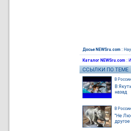
Досье NEWSru.com
::
Нау
Каталог NEWSru.com
::
И
ССЫЛКИ ПО ТЕМЕ
В Росси
В Якут
назад
В Росси
"Не Лю
другое