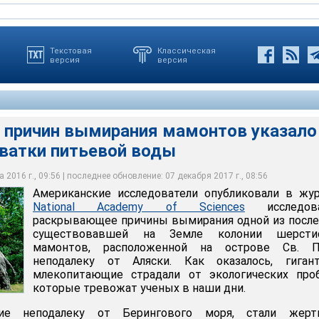
Текстовая
Классическая
версия
версия
 причин вымирания мамонтов указало
дователи опубликовали в журнале National Academy of Sciences
хватки питьевой воды
крывающее причины вымирания одной из последних
 Земле колонии шерстистых мамонтов, расположенной на
еподалеку от Аляски
 2016 г., 09:56 | последнее обновление: 07 декабря 2017 г., 08:56
Американские исследователи опубликовали в жу
National Academy of Sciences
исследова
раскрывающее причины вымирания одной из посл
существовавшей на Земле колонии шерсти
мамонтов, расположенной на острове Св. П
неподалеку от Аляски. Как оказалось, гигант
млекопитающие страдали от экологических проб
которые тревожат ученых в наши дни.
ие неподалеку от Берингового моря, стали жерт