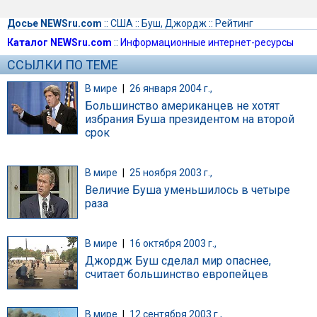
Досье NEWSru.com
::
США
::
Буш, Джордж
::
Рейтинг
Каталог NEWSru.com
::
Информационные интернет-ресурсы
ССЫЛКИ ПО ТЕМЕ
В мире
|
26 января 2004 г.,
Большинство американцев не хотят
избрания Буша президентом на второй
срок
В мире
|
25 ноября 2003 г.,
Величие Буша уменьшилось в четыре
раза
В мире
|
16 октября 2003 г.,
Джордж Буш сделал мир опаснее,
считает большинство европейцев
В мире
|
12 сентября 2003 г.,