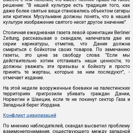
решение: "В нашей культуре есть традиция того, как
даже более святые вещи становились объектом сатиры
или критики. Мусульмане должны понять, что в нашей
культуре изображение святого несет другое значение".
Столичная ежедневная газета левой ориентации Berliner
Zeitung, рассказывая о скандале, напечатала две из
серии карикатуры, отметив, что Дания должна
смириться с бойкотом своих товаров. По замечанию
газеты, это цена за свободу слова. "Если мы
действительно хотим отстаивать наши ценности, то
должны уважать эти призывы к бойкоту и просто
принять те жертвы, которые за ним последуют", -
отмечает издание.
На этой неделе вооруженные боевики на палестинских
территориях пригрозили убивать граждан Дании,
Норвегии и Швеции, если те не покинут сектор Газа и
Западный берег Иордана.
Конфликт цивилизаций
По мнению наблюдателей, скандал высветил проблему
взаимонепонимания, существующего между западной