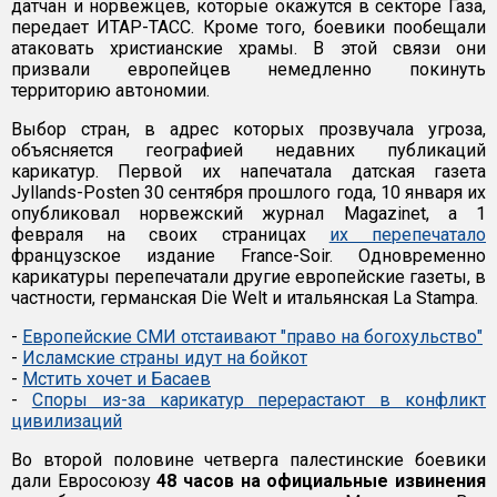
датчан и норвежцев, которые окажутся в секторе Газа,
передает ИТАР-ТАСС. Кроме того, боевики пообещали
атаковать христианские храмы. В этой связи они
призвали европейцев немедленно покинуть
территорию автономии.
Выбор стран, в адрес которых прозвучала угроза,
объясняется географией недавних публикаций
карикатур. Первой их напечатала датская газета
Jyllands-Posten 30 сентября прошлого года, 10 января их
опубликовал норвежский журнал Magazinet, а 1
февраля на своих страницах
их перепечатало
французское издание France-Soir. Одновременно
карикатуры перепечатали другие европейские газеты, в
частности, германская Die Welt и итальянская La Stampa.
-
Европейские СМИ отстаивают "право на богохульство"
-
Исламские страны идут на бойкот
-
Мстить хочет и Басаев
-
Споры из-за карикатур перерастают в конфликт
цивилизаций
Во второй половине четверга палестинские боевики
дали Евросоюзу
48 часов на официальные извинения