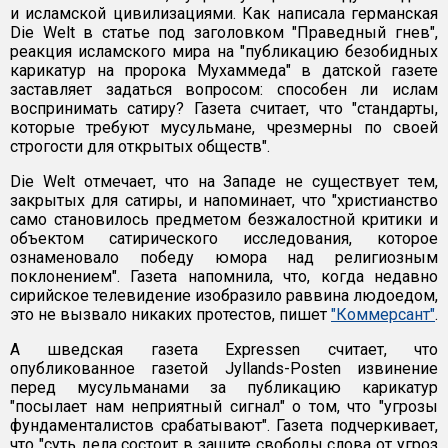
и исламской цивилизациями. Как написала германская
Die Welt в статье под заголовком "Праведный гнев",
реакция исламского мира на "публикацию безобидных
карикатур на пророка Мухаммеда" в датской газете
заставляет задаться вопросом: способен ли ислам
воспринимать сатиру? Газета считает, что "стандарты,
которые требуют мусульмане, чрезмерны по своей
строгости для открытых обществ".
Die Welt отмечает, что на Западе не существует тем,
закрытых для сатиры, и напоминает, что "христианство
само становилось предметом безжалостной критики и
объектом сатирического исследования, которое
ознаменовало победу юмора над религиозным
поклонением". Газета напомнила, что, когда недавно
сирийское телевидение изобразило раввина людоедом,
это не вызвало никаких протестов, пишет
"Коммерсант"
.
А шведская газета Expressen считает, что
опубликованное газетой Jyllands-Posten извинение
перед мусульманами за публикацию карикатур
"посылает нам неприятный сигнал" о том, что "угрозы
фундаменталистов срабатывают". Газета подчеркивает,
что "суть дела состоит в защите свободы слова от угроз