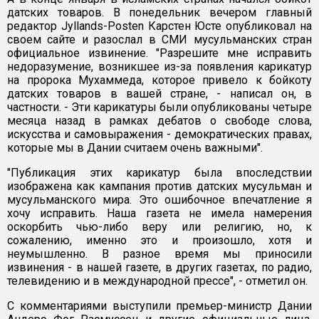
датских товаров. В понедельник вечером главный
редактор Jyllands-Posten Карстен Юсте опубликовал на
своем сайте и разослал в СМИ мусульманских стран
официальное извинение. "Разрешите мне исправить
недоразумение, возникшее из-за появления карикатур
на пророка Мухаммеда, которое привело к бойкоту
датских товаров в вашей стране, - написал он, в
частности. - Эти карикатуры были опубликованы четыре
месяца назад в рамках дебатов о свободе слова,
искусства и самовыражения - демократических правах,
которые мы в Дании считаем очень важными".
"Публикация этих карикатур была впоследствии
изображена как кампания против датских мусульман и
мусульманского мира. Это ошибочное впечатление я
хочу исправить. Наша газета не имела намерения
оскорбить чью-либо веру или религию, но, к
сожалению, именно это и произошло, хотя и
неумышленно. В разное время мы приносили
извинения - в нашей газете, в других газетах, по радио,
телевидению и в международной прессе", - отметил он.
С комментариями выступили премьер-министр Дании