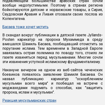
подавляющем большинстве арабских стран сочли
вообще недопустимыми. Поэтому в странах региона
бойкотируются датские и норвежские товары, а Сирия,
Саудовская Аравия и Ливия отозвали своих послов из
Копенгагена.
Басаев тоже хочет мстить
В скандал вокруг публикации в датской газете Jyllands-
Posten карикатур на пророка Мухаммеда в среду
вмешался Шамиль Басаев, пообещавший отомстить за
поругание ислама. Тем временем в Западной Европе
завязалась острая полемика по поводу того, стоило ли
газете извиняться перед мусульманами. Многие сочли
эти извинения уступкой исламскому фундаментализму.
Накануне вечером на одном из веб-сайтов чеченских
боевиков появилось заявление Шамиля Басаева. Он
назвал публикацию карикатур "оскорблением
мусульман всего мира" и пообещал на встрече с
моджахедами подумать о способах, как "защитить
пророка, ислам и мусульман".
Реакция мусульманских стран