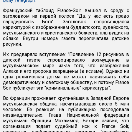
Daily Telegraph
.
Французский таблоид France-Soir вышел в среду с
заголовком на первой полосе "Да, у нас есть право
пародировать Бога". Заголовок сопровождался
карикатурой с изображением буддистского, иудейского,
мусульманского и христианского божеств, плывущих на
облаке. Внутри номера газета перепечатала датские
рисунки.
Их предваряло вступление: "Появление 12 рисунков в
датской газете спровоцировало возмущение в
мусульманском мире из-за того, что изображения
Аллаха и его пророка запрещены (в исламе). Однако ни
одна религиозная догма не может навязывать себя
демократичному и светскому обществу, и потому France
Soir публикует эти "криминальные" карикатуры".
Во Франции проживает крупнейшая в Западной Европе
мусульманская община, насчитывающая около 5 млн
человек. Ее реакция на публикацию последовала
незамедлительно. Глава Национальной федерации
мусульман Франции Мохаммед Бехари заявил, что
организация подает судебный иск к France Soir,
поскольку опубликованные картинки "оскорбляют