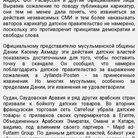
Андерс Фог Расмуссен и другие официальные лица.
Выразив сожаление по поводу публикации карикатур,
они тем не менее дали понять, что извиняться за
действия независимых СМИ и тем более наказывать
авторов карикатур датское правительство не намерено,
поскольку это противоречит принципам демократии и
свободы слова.
Официальному представителю мусульманской общины
Дании Касему Ахмаду эти действия датских властей
показались достаточными для того, чтобы поставить
точку в скандале. Он сообщил, что намерен
поблагодарить датское правительство за выражение
сожаления, а Jyllands-Posten - за принесенные
извинения. Но многих мусульман, особенно за
пределами Дании, эти извинения не удовлетворили.
Судан, Саудовская Аравия и ряд других арабских стран
призвали к бойкоту датских товаров. Во вторник
французская торговая сеть Carrefour убрала датские
товары с прилавков своих супермаркетов в Египте,
Объединенных Арабских Эмиратах, Омане и Катаре,
видимо, под влиянием своего партнера – Majid ad-
Futtaim Group. По данным датских властей, бойкот уже