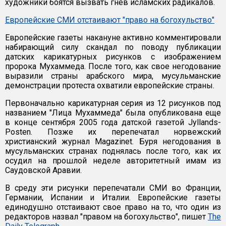
художники боятся вызвать гнев исламских радикалов.
Европейские СМИ отстаивают "право на богохульство"
Европейские газеты накануне активно комментировали
набирающий силу скандал по поводу публикации
датских карикатурных рисунков с изображением
пророка Мухаммеда. После того, как свое негодование
выразили страны арабского мира, мусульманские
демонстрации протеста охватили европейские страны.
Первоначально карикатурная серия из 12 рисунков под
названием "Лица Мухаммеда" была опубликована еще
в конце сентября 2005 года датской газетой Jyllands-
Posten. Позже их перепечатал норвежский
христианский журнал Magazinet. Буря негодования в
мусульманских странах поднялась после того, как их
осудил на прошлой неделе авторитетный имам из
Саудовской Аравии.
В среду эти рисунки перепечатали СМИ во Франции,
Германии, Испании и Италии. Европейские газеты
единодушно отстаивают свое право на то, что один из
редакторов назвал "правом на богохульство", пишет
The