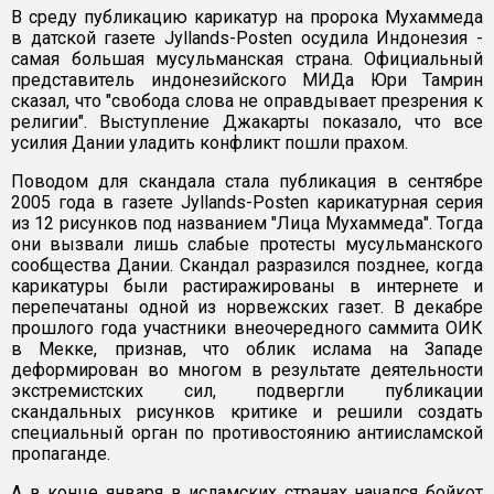
В среду публикацию карикатур на пророка Мухаммеда
в датской газете Jyllands-Posten осудила Индонезия -
самая большая мусульманская страна. Официальный
представитель индонезийского МИДа Юри Тамрин
сказал, что "свобода слова не оправдывает презрения к
религии". Выступление Джакарты показало, что все
усилия Дании уладить конфликт пошли прахом.
Поводом для скандала стала публикация в сентябре
2005 года в газете Jyllands-Posten карикатурная серия
из 12 рисунков под названием "Лица Мухаммеда". Тогда
они вызвали лишь слабые протесты мусульманского
сообщества Дании. Скандал разразился позднее, когда
карикатуры были растиражированы в интернете и
перепечатаны одной из норвежских газет. В декабре
прошлого года участники внеочередного саммита ОИК
в Мекке, признав, что облик ислама на Западе
деформирован во многом в результате деятельности
экстремистских сил, подвергли публикации
скандальных рисунков критике и решили создать
специальный орган по противостоянию антиисламской
пропаганде.
А в конце января в исламских странах начался бойкот