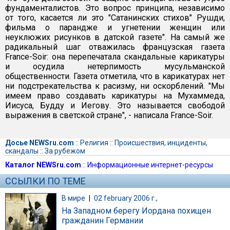
фундаменталистов. Это вопрос принципа, независимо
от того, касается ли это "Сатанинских стихов" Рушди,
фильма о парандже и угнетении женщин или
неуклюжих рисунков в датской газете". На самый же
радикальный шаг отважилась французская газета
France-Soir: она перепечатала скандальные карикатуры
и осудила нетерпимость мусульманской
общественности. Газета отметила, что в карикатурах нет
ни подстрекательства к расизму, ни оскорблений. "Мы
имеем право создавать карикатуры на Мухаммеда,
Иисуса, Будду и Иегову. Это называется свободой
выражения в светской стране", - написала France-Soir.
Досье NEWSru.com
::
Религия
::
Происшествия, инциденты,
скандалы
::
За рубежом
Каталог NEWSru.com
::
Информационные интернет-ресурсы
ССЫЛКИ ПО ТЕМЕ
В мире
|
02 february 2006 г.,
На Западном берегу Иордана похищен
гражданин Германии