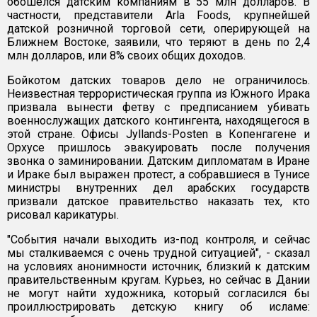
обошелся датским компаниям в 55 млн долларов. В
частности, представители Arla Foods, крупнейшей
датской розничной торговой сети, оперирующей на
Ближнем Востоке, заявили, что теряют в день по 2,4
млн долларов, или 8% своих общих доходов.
Бойкотом датских товаров дело не ограничилось.
Неизвестная террористическая группа из Южного Ирака
призвала вынести фетву с предписанием убивать
военнослужащих датского контингента, находящегося в
этой стране. Офисы Jyllands-Posten в Копенгагене и
Орхусе пришлось эвакуировать после получения
звонка о заминировании. Датским дипломатам в Иране
и Ираке был выражен протест, а собравшиеся в Тунисе
министры внутренних дел арабских государств
призвали датское правительство наказать тех, кто
рисовал карикатуры.
"События начали выходить из-под контроля, и сейчас
мы сталкиваемся с очень трудной ситуацией", - сказал
на условиях анонимности источник, близкий к датским
правительственным кругам. Курьез, но сейчас в Дании
не могут найти художника, который согласился бы
проиллюстрировать детскую книгу об исламе: