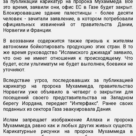
за публикации карикатур на пророка Мухаммеда. Все
это время, заявили они, офис ЕС в Газе будет закрыт.
Блокировавшие здание палестинцы - более десяти
человек - зачитали заявление, в котором потребовали
официальных извинений от правительств Дании,
Норвегии и Франции.
В воззвании содержится также призыв к жителям
автономии бойкотировать продукцию этих стран. В то
же время руководство "Исламского джихада" заявило,
что оно не имеет отношения к происходящему. Что
будет, если ультиматум не будет выполнен, боевики не
уточняют.
Вследствие угроз, последовавших за публикацией
карикатур на пророка Мухаммеда, правительство
Норвегии уже объявило в четверг о закрытии для
посещений своего представительства на Западном
берегу Иордана, передает "Интерфакс". Ранее своих
поданных из сектора Газа эвакуировала Дания.
Ислам запрещает изображение Аллаха и пророка
Мухаммеда, равно как и любых других живых существ.
Карикатурные рисунки на пророка Мухаммеда в