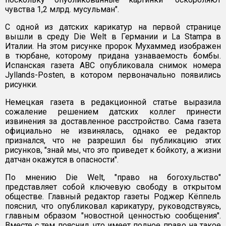
чувства 1,2 млрд. мусульман".
С одной из датских карикатур на первой странице
вышли в среду Die Welt в Германии и La Stampa в
Италии. На этом рисунке пророк Мухаммед изображен
в тюрбане, которому придана узнаваемость бомбы.
Испанская газета ABC опубликовала снимок номера
Jyllands-Posten, в котором первоначально появились
рисунки.
Немецкая газета в редакционной статье выразила
сожаление решением датских коллег принести
извинения за доставленное расстройство. Сама газета
официально не извинялась, однако ее редактор
признался, что не разрешил бы публикацию этих
рисунков, "знай мы, что это приведет к бойкоту, а жизни
датчан окажутся в опасности".
По мнению Die Welt, "право на богохульство"
представляет собой ключевую свободу в открытом
обществе. Главный редактор газеты Роджер Кёппель
пояснил, что опубликовал карикатуру, руководствуясь,
главным образом "новостной ценностью сообщения".
Вместе с тем пояснил, что имеет полное право на такое