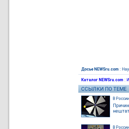
Досье NEWSru.com
::
Нау
Каталог NEWSru.com
::
И
ССЫЛКИ ПО ТЕМЕ
В Росси
Причин
нештат
В Росси