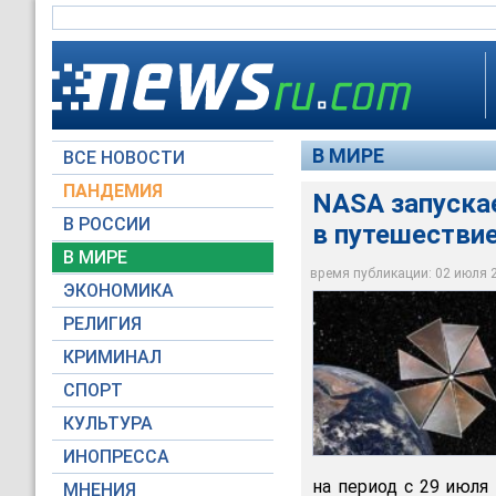
В МИРЕ
ВСЕ НОВОСТИ
ПАНДЕМИЯ
NASA запускае
В РОССИИ
в путешествие
Ученые из Исследов
решили вновь вернут
В МИРЕ
использующего сол
время публикации: 02 июля 20
ЭКОНОМИКА
domain-b.com
РЕЛИГИЯ
КРИМИНАЛ
СПОРТ
КУЛЬТУРА
ИНОПРЕССА
на период с 29 июля 
МНЕНИЯ