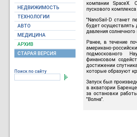
компании SpaceX. 
НЕДВИЖИМОСТЬ
пускового комплекса
ТЕХНОЛОГИИ
"NanoSail-D станет 
будет осуществлять 
АВТО
давления солнечного 
МЕДИЦИНА
Ранее, в течение по
АРХИВ
американо-российски
СТАРАЯ ВЕРСИЯ
подмосковного Нау
финансовом содейст
достижении спутника
которые образуют кр
Поиск по сайту
Запуск был произведе
в акватории Баренце
за остановки работ
"Волна".