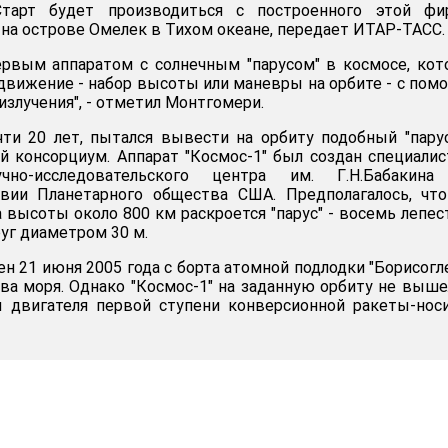
Старт будет производиться с построенного этой фи
 на острове Омелек в Тихом океане, передает ИТАР-ТАСС.
первым аппаратом с солнечным "парусом" в космосе, ко
движение - набор высоты или маневры на орбите - с по
излучения", - отметил Монтгомери.
чти 20 лет, пытался вывести на орбиту подобный "пару
й консорциум. Аппарат "Космос-1" был создан специали
чно-исследовательского центра им. Г.Н.Бабакина
вии Планетарного общества США. Предполагалось, что
 высоты около 800 км раскроется "парус" - восемь лепес
уг диаметром 30 м.
н 21 июня 2005 года с борта атомной подлодки "Борисогл
ва моря. Однако "Космос-1" на заданную орбиту не выше
ы двигателя первой ступени конверсионной ракеты-нос