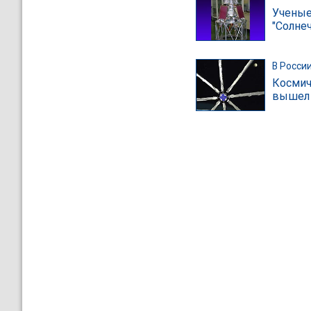
Ученые
"Солне
В Росси
Космич
вышел 