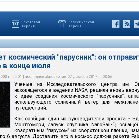
Текстовая
Классическая
версия
версия
т космический "парусник": он отправи
 в конце июля
ательского центра им. Эймса, находящегося в ведении NASA,
ься к идее создания космического "парусника", аппарата,
нечный ветер для межпланетных путешествий
08 г., 05:01 | последнее обновление: 07 декабря 2017 г., 08:56
Ученые из Исследовательского центра им. Эй
находящегося в ведении NASA, решили вновь верн
к идее создания космического "парусника", аппа
использующего солнечный ветер для межплане
путешествий.
Как сообщил один из руководителей проекта - Э
Монтгомери, запуск спутника NanoSail-D, оснаще
квадратным "парусом" из сверхтонкой пленки, на
по 6 августа. Доставить его в космос должна ракета Fal