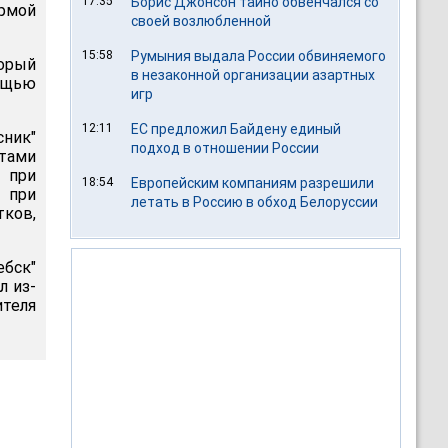
17:35
Борис Джонсон тайно обвенчался со
рмой
своей возлюбленной
15:58
Румыния выдала России обвиняемого
торый
в незаконной организации азартных
мощью
игр
12:11
ЕС предложил Байдену единый
сник"
подход в отношении России
стами
 при
18:54
Европейским компаниям разрешили
 при
летать в Россию в обход Белоруссии
тков,
ебск"
л из-
ителя