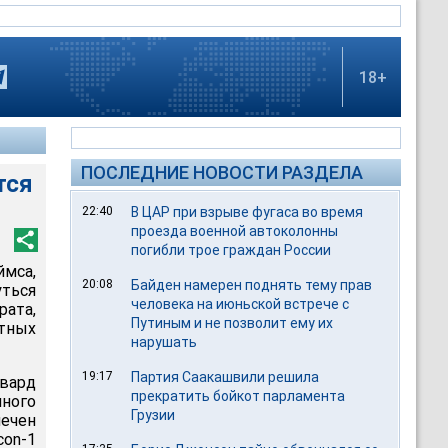
18+
ПОСЛЕДНИЕ НОВОСТИ РАЗДЕЛА
тся
22:40
В ЦАР при взрыве фугаса во время
проезда военной автоколонны
погибли трое граждан России
мса,
20:08
Байден намерен поднять тему прав
уться
человека на июньской встрече с
рата,
Путиным и не позволит ему их
тных
нарушать
19:17
Партия Саакашвили решила
двард
прекратить бойкот парламента
нного
Грузии
мечен
con-1