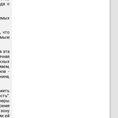
ода о
имых
 что
емым
а эта
ичная
ожных
маем,
ипе -
ина,
мить
сть".
неры
время
зону
ми ей