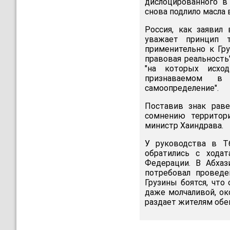
дислоцированного в
снова подлило масла 
Россия, как заявил
уважает принцип т
применительно к Гру
правовая реальность
"на которых исхо
признаваемом в
самоопределение".
Поставив знак рав
сомнению территори
министр Хаиндрава.
У руководства в Т
обратились с хода
Федерации. В Абхаз
потребовал проведе
Грузины боятся, что
даже молчаливой, ок
раздает жителям обе