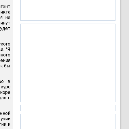
гент
икта
ия не
кинут
удет
ского
и. "Я
ного
ления
ак бы
во в
 курс
скоре
цах с
жной
рузии
тии и