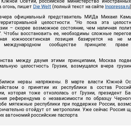
 Южной Осетии, российское министерство иностранных
в огонь, пишет
Die Welt
(полный текст на сайте
Inopressa.ru
)
 вчера официальный представитель МИДа Михаил Камы
ерриториальной целостности. "Но пока эта целостн
зии – скорее возможное состояние, чем наличная поли
". Чтобы восстановить ее, необходимы сложные перего
дная южноосетинская позиция базируется на не м
 международном сообществе принципе: прав
енства между двумя этими принципами, Москва подве
альную целостность Грузии, возмущался вчера грузин
билиси нервы напряжены. В марте власти Южной Ос
тайством о принятии их республики в состав Россий
ии, которая тоже откололась от Грузии, президент Б
ния референдума о независимости по образцу Черного
 обе мятежные республики при поддержке России, возм
ончательно отойдут от метрополии. Уже сейчас Россия 
их автономий российские паспорта.