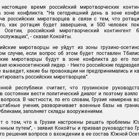
 настоящее время российский миротворческих контин
 зоне конфликта. "На сегодняшний день в зоне конфл
яча российских миротворцев в связи с тем, что ротац
ого, как ротация будет завершена, и 500 человек по
Осетии, российский миротворческий контингент б
ослужащих", - сказал Кокойты.
сийские миротворцы не уйдут из зоны грузино-осетин
м случае, если вопрос об этом будет поставлен Тбилис
ские миротворцы будут в зоне конфликта до его пол
явил южноосетинский лидер. - Никто российские подразде
е выведет, какие бы провокации ни предпринимались и к
итировать российских миротворцев".
нной республики считает, что грузинское руководст
в состоянии вести политический диалог и поэтому взяло
вопроса. В частности, по его словам, Грузия намерена в
штабные учения, разворачивает военные базы на грани
бликами, заполняет склады вооружениями.
ит о том, что в Грузии настроены решать проблемы Ю
енным путем", - заявил Кокойты и призвал руководство Г
ого решения вопроса о вхождении в ее состав Южной Осе