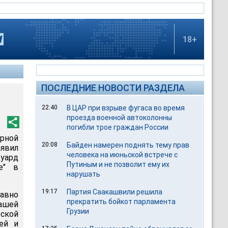
18+
ПОСЛЕДНИЕ НОВОСТИ РАЗДЕЛА
22:40
В ЦАР при взрыве фугаса во время
проезда военной автоколонны
погибли трое граждан России
рной
20:08
Байден намерен поднять тему прав
аявил
человека на июньской встрече с
уард
Путиным и не позволит ему их
е" в
нарушать
19:17
Партия Саакашвили решила
авно
прекратить бойкот парламента
нашей
Грузии
ской
ей и