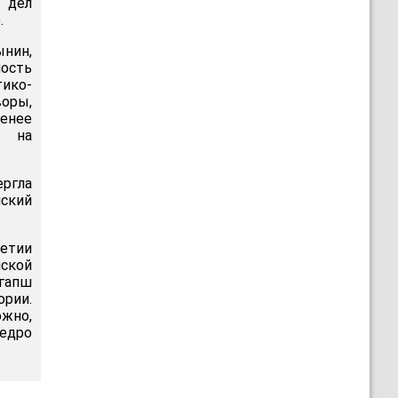
 дел
.
нин,
ость
тико-
воры,
енее
е на
ргла
ский
етии
ской
агапш
рии.
ожно,
щедро