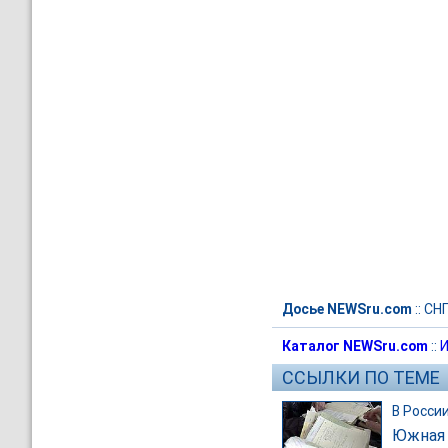
Досье NEWSru.com
::
СН
Каталог NEWSru.com
::
И
ССЫЛКИ ПО ТЕМЕ
В Росси
Южная 