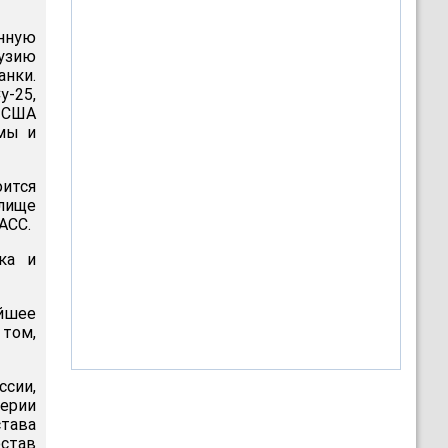
енную
рузию
анки.
-25,
 США
емы и
оится
лище
АСС.
ка и
айшее
 том,
ссии,
перии
става
остав