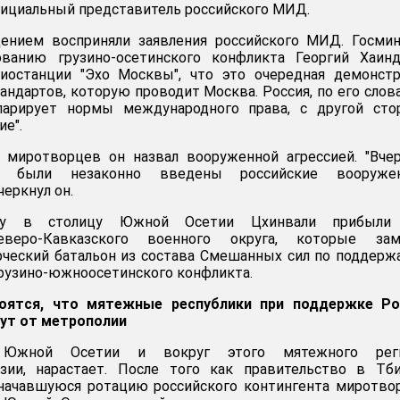
фициальный представитель российского МИД.
ением восприняли заявления российского МИД. Госмин
ованию грузино-осетинского конфликта Георгий Хаинд
иостанции "Эхо Москвы", что это очередная демонстр
ндартов, которую проводит Москва. Россия, по его слова
ларирует нормы международного права, с другой сто
ие".
 миротворцев он назвал вооруженной агрессией. "Вче
и были незаконно введены российские вооруже
черкнул он.
ду в столицу Южной Осетии Цхинвали прибыли
еверо-Кавказского военного округа, которые зам
рческий батальон из состава Смешанных сил по поддер
грузино-южноосетинского конфликта.
 боятся, что мятежные республики при поддержке Ро
ут от метрополии
 Южной Осетии и вокруг этого мятежного реги
зии, нарастает. После того как правительство в Тби
 начавшуюся ротацию российского контингента миротво