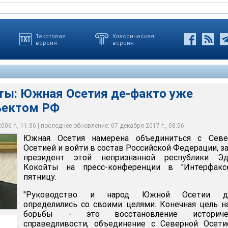
Текстовая
Классическая
версия
версия
ты: Южная Осетия де-факто уже
ъектом РФ
 республики заявил, что Южная Осетия в ближайшее время
 объединиться с Северной Осетией и войти в состав Российской
ена объединиться с Северной Осетией и войти в состав
ионный суд РФ документы, свидетельствующие о том, что
президент непризнанной республики Эдуард Кокойты
ции
 не выходила из состава России
06 г., 11:36 | последнее обновление: 07 декабря 2017 г., 08:56
Южная Осетия намерена объединиться с Севе
Осетией и войти в состав Российской Федерации, з
президент этой непризнанной республики Эд
Кокойты на пресс-конференции в "Интерфакс
пятницу.
"Руководство и народ Южной Осетии д
определились со своими целями. Конечная цель 
борьбы - это восстановление историче
справедливости, объединение с Северной Осети