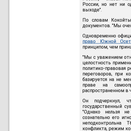
России, но нет ни 
выходе".
По словам Кокойты
документов. "Мы очен
Одновременно офици
право Южной Осет
принципом, чем прин
"Мы с уважением отн
целостность примени
политико-правовая р
переговоров, при к
базируется на не м
праве на самооп
распространенном в 
Он подчеркнул, ч
государственный сув
"Однако нельзя не
сознательно его иг
неподконтрольна 
конфликта, режим ко