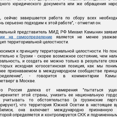
одного юридического документа или же обращения нар
, сейчас завершается работа по сбору всех необход
ь серьезно подходим к этой работе", - отметил он.
альный представитель МИД РФ Михаил Камынин заявил,
ии на самоопределение
является не менее уважа
цип территориальной целостности.
осимся к принципу территориальной целостности. Но пок
тельно к Грузии - скорее возможное состояние, чем нал
еальность, и создать ее можно только в результате сл
оторых исходная югоосетинская позиция, как мы пони
енее признаваемом в международном сообществе принц
ределение", - говорится в комментарии Камын
четверг в Москве.
то Россия далека от намерения "пытаться уще
еренитет этой страны, унизить ее национальную гордо
 учитывать то обстоятельство (а грузинские парт
норируют), что территория Южной Осетии в настоящее 
Тбилиси, она включает международно признанную 
торой определяется и контролируется СКК и подчиненны