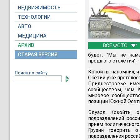
НЕДВИЖИМОСТЬ
ТЕХНОЛОГИИ
АВТО
МЕДИЦИНА
АРХИВ
ВСЕ ФОТО
СТАРАЯ ВЕРСИЯ
будет. "Мы не нам
прошлого столетия", -
Кокойты напомнил, ч
Поиск по сайту
Осетии уже проголосо
Приднестровье име
сообществом, чем К
мировое сообществ
позиции Южной Осети
Эдуард Кокойты о
подразделений росс
прием политического 
Грузии говорить 
подразделения росси