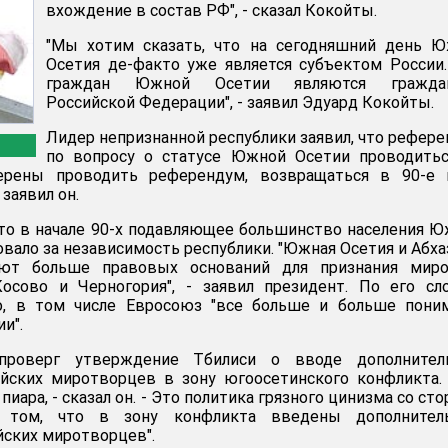
вхождение в состав РФ", - сказал Кокойты.
"Мы хотим сказать, что на сегодняшний день Ю
Осетия де-факто уже является субъектом России
граждан Южной Осетии являются гражда
Российской Федерации", - заявил Эдуард Кокойты.
Лидер непризнанной республики заявил, что рефер
по вопросу о статусе Южной Осетии проводитьс
ерены проводить референдум, возвращаться в 90-е 
 заявил он.
то в начале 90-х подавляющее большинство населения 
вало за независимость республики. "Южная Осетия и Абха
ют больше правовых оснований для признания мир
осово и Черногория", - заявил президент. По его сл
о, в том числе Евросоюз "все больше и больше пони
и".
проверг утверждение Тбилиси о вводе дополнител
ийских миротворцев в зону югоосетинского конфликта.
пиара, - сказал он. - Это политика грязного цинизма со ст
о том, что в зону конфликта введены дополнител
йских миротворцев".