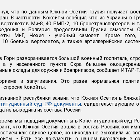
нул, что по данным Южной Осетии, Грузия получает во
ран. В частности, Кокойты сообщил, что из Украины в Г
вертолетов Ми-8, 40 БМП-2, 10 бронетранспортеров и т
едония и Болгария предоставили Грузии самолеты Су
леты МиГ, Чехия - учебный самолет. Кроме того,
и 10 боевых вертолетов, а также артиллерийские сист
в Гори разворачивается большой военный госпиталь, стр
 а у населенного пункта Скра бывшее овощехрани
мные склады для оружия и боеприпасов, сообщает ИТАР-Т
оризма и запугивания. Это разве нормальная полити
- спросил Кокойты.
изнанной республики заявил, что Южная Осетия в ближ
ституционный суд РФ документы
, свидетельствующие о
да не выходила из состава России.
время мы подадим документы в Конституционный суд Ро
акт, что Южная Осетия вошла в состав Российской им
сетией как единое целое, но никогда не выходила из со
окойты. - Есть все документы о нашем вхождении в с