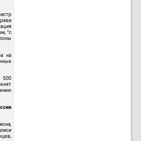
истр
рава
ация
м, "с
роны
ра на
нные
 500
енят
жанию
ссии
она,
лиси
рцев,