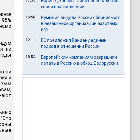
17:35
Борис Джонсон тайно обвенчался со
своей возлюбленной
жная
15:58
Румыния выдала России обвиняемого
. 95%
в незаконной организации азартных
нами
игр
12:11
ЕС предложил Байдену единый
ендум
подход в отношении России
я не
годы
18:54
Европейским компаниям разрешили
летать в Россию в обход Белоруссии
Южной
зия и
овым
овам,
мают
ьных
 "Это
ороны
ьные