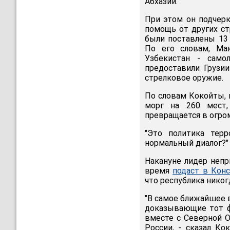
Абхазии.
При этом он подчерк
помощь от других ст
были поставлены 13 
По его словам, Мак
Узбекистан - само
предоставили Грузи
стрелковое оружие.
По словам Кокойты, 
морг на 260 мест,
превращается в огро
"Это политика терр
нормальный диалог?" 
Накануне лидер непр
время
подаст в Кон
что республика никог
"В самое ближайшее 
доказывающие тот ф
вместе с Северной О
России, - сказал К