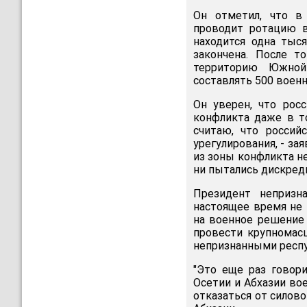
Он отметил, что в
проводит ротацию в
находится одна тыс
закончена. После т
территорию Южной 
составлять 500 военн
Он уверен, что рос
конфликта даже в то
считаю, что россий
урегулирования, - за
из зоны конфликта н
ни пытались дискред
Президент непризна
настоящее время не 
на военное решение 
провести крупномас
непризнанными респу
"Это еще раз говор
Осетии и Абхазии во
отказаться от силов