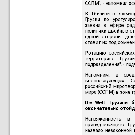
ССПМ", - напомнил о
В Тбилиси с возмущ
Грузии по урегулир
заявил в эфире рад
политики двойных ста
одной стороны дек
ставит их под сомнен
Ротацию российских
территорию Грузи
подразделения", - под
Напомним, в сре
военнослужащих С
российский миротво
мира (ССПМ) в зоне 
Die Welt: Грузины
окончательно отойд
Напряженность в
принадлежащего Гру
назвало незаконной