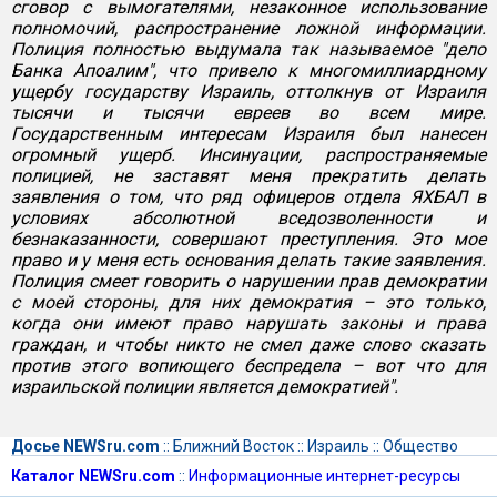
сговор с вымогателями, незаконное использование
полномочий, распространение ложной информации.
Полиция полностью выдумала так называемое "дело
Банка Апоалим", что привело к многомиллиардному
ущербу государству Израиль, оттолкнув от Израиля
тысячи и тысячи евреев во всем мире.
Государственным интересам Израиля был нанесен
огромный ущерб. Инсинуации, распространяемые
полицией, не заставят меня прекратить делать
заявления о том, что ряд офицеров отдела ЯХБАЛ в
условиях абсолютной вседозволенности и
безнаказанности, совершают преступления. Это мое
право и у меня есть основания делать такие заявления.
Полиция смеет говорить о нарушении прав демократии
с моей стороны, для них демократия – это только,
когда они имеют право нарушать законы и права
граждан, и чтобы никто не смел даже слово сказать
против этого вопиющего беспредела – вот что для
израильской полиции является демократией".
Досье NEWSru.com
::
Ближний Восток
::
Израиль
::
Общество
Каталог NEWSru.com
::
Информационные интернет-ресурсы