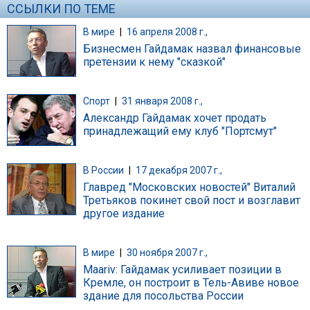
ССЫЛКИ ПО ТЕМЕ
В мире
|
16 апреля 2008 г.,
Бизнесмен Гайдамак назвал финансовые
претензии к нему "сказкой"
Спорт
|
31 января 2008 г.,
Александр Гайдамак хочет продать
принадлежащий ему клуб "Портсмут"
В России
|
17 декабря 2007 г.,
Главред "Московских новостей" Виталий
Третьяков покинет свой пост и возглавит
другое издание
В мире
|
30 ноября 2007 г.,
Maariv: Гайдамак усиливает позиции в
Кремле, он построит в Тель-Авиве новое
здание для посольства России