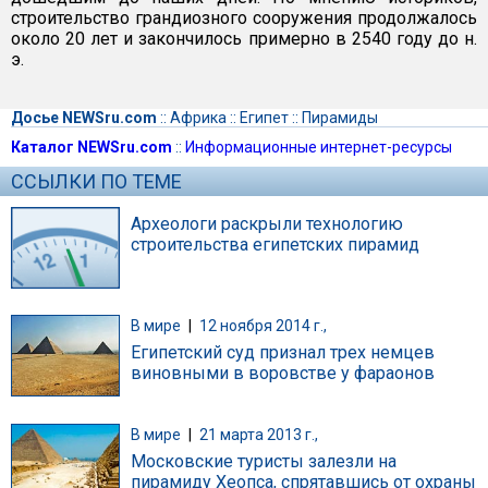
строительство грандиозного сооружения продолжалось
около 20 лет и закончилось примерно в 2540 году до н.
э.
Досье NEWSru.com
::
Африка
::
Египет
::
Пирамиды
Каталог NEWSru.com
::
Информационные интернет-ресурсы
ССЫЛКИ ПО ТЕМЕ
Археологи раскрыли технологию
строительства египетских пирамид
В мире
|
12 ноября 2014 г.,
Египетский суд признал трех немцев
виновными в воровстве у фараонов
В мире
|
21 марта 2013 г.,
Московские туристы залезли на
пирамиду Хеопса, спрятавшись от охраны