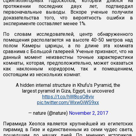
сцинтилляторных годоскопов, который длился на
протяжении последних двух лет, подтвердил
первоначальные выводы. Вскоре ученые получили
доказательства того, что вероятность ошибки в
эксперименте составляет менее 1%.
По словам исследователей, центр обнаруженного
помещения располагается на высоте 40-50 метров над
полом Камеры царицы, а по длине эта комната
сравнима с Большой галереей. Ученые признают, что на
данный момент неизвестны точные характеристики
комнаты, которая, предположительно, может оказаться
как наклонным коридором, так и помещением,
состоящим из нескольких комнат.
A hidden internal structure in Khufu's Pyramid, the
largest pyramid in Giza, Egypt, is uncovered
https://t.co/hW8osQ8vjv
pic.twitter.com/Wxw0iWS9xx
— nature (@nature)
November 2, 2017
Пирамида Хеопса является крупнейшей из египетских
пирамид в Гизе и единственным из семи чудес света,
дошедшим до наших дней. По мнению историков,