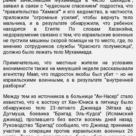
ранее зачисливший Мухаммада в число "шахидов",
заявил в связи с "чудесным спасением" подростка, что
"правительство "Хамаса"" и его ведомство, в частности,
приложили "огромные усилия", чтобы вернуть тело
мальчика, и в результате обнаружили, что ребенок
находится в Египте. По словам Хасанэйна,
недоразумение связано с тем, что израильские военные
не пустили машины скорой помощи на то место, где, по
мнению сотрудников службы "Красного полумесяца",
должно было лежать тело Мухаммада.
Примечательно, что местные жители на условиях
анонимности также на минувшей неделе рассказывали
агентству Maan, что подросток якобы был убит – но не
израильскими военными, а в результате "внутренней
разборки".
Между тем из источников в больнице "Ан-Насер" стало
известно, что к востоку от Хан-Юниса в пятницу было
обнаружено тело 23-летнего Джихада Эйтаха ад-
Дугмуша, боевика "Бригад Эль-Кудса" (Исламский
джихад), пропавшего без вести восемь дней назад.
Руководство "Бригад" сообщило, что Джихад принимал
участие в операции против израильских военных 26