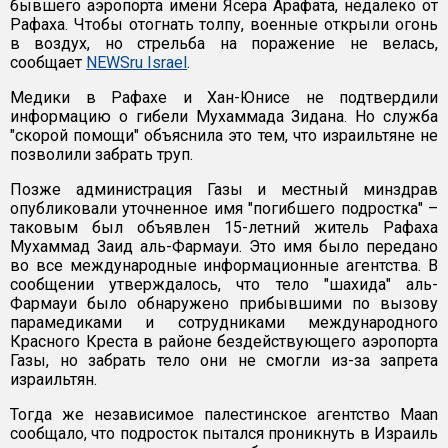
бывшего аэропорта имени Ясера Арафата, недалеко от
Рафаха. Чтобы отогнать толпу, военные открыли огонь
в воздух, но стрельба на поражение не велась,
сообщает
NEWSru Israel
.
Медики в Рафахе и Хан-Юнисе не подтвердили
информацию о гибели Мухаммада Зидана. Но служба
"скорой помощи" объяснила это тем, что израильтяне не
позволили забрать труп.
Позже администрация Газы и местный минздрав
опубликовали уточненное имя "погибшего подростка" –
таковым был объявлен 15-летний житель Рафаха
Мухаммад Заид аль-Фармауи. Это имя было передано
во все международные информационные агентства. В
сообщении утверждалось, что тело "шахида" аль-
Фармауи было обнаружено прибывшими по вызову
парамедиками и сотрудниками международного
Красного Креста в районе бездействующего аэропорта
Газы, но забрать тело они не смогли из-за запрета
израильтян.
Тогда же независимое палестинское агентство Maan
сообщало, что подросток пытался проникнуть в Израиль