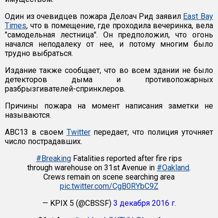
Один из очевидцев пожара Делоач Рид заявил
East Bay
Times
, что в помещение, где проходила вечеринка, вела
"самодельная лестница". Он предположил, что огонь
начался неподалеку от нее, и потому многим было
трудно выбраться.
Издание также сообщает, что во всем здании не было
детекторов дыма и противопожарных
разбрызгивателей-спринклеров.
Причины пожара на момент написания заметки не
называются.
ABC13 в своем
Twitter
передает, что полиция уточняет
число пострадавших.
#Breaking
Fatalities reported after fire rips
through warehouse on 31st Avenue in
#Oakland
.
Crews remain on scene searching area
pic.twitter.com/CgB0RYbC9Z
— KPIX 5 (@CBSSF)
3 декабря 2016 г.