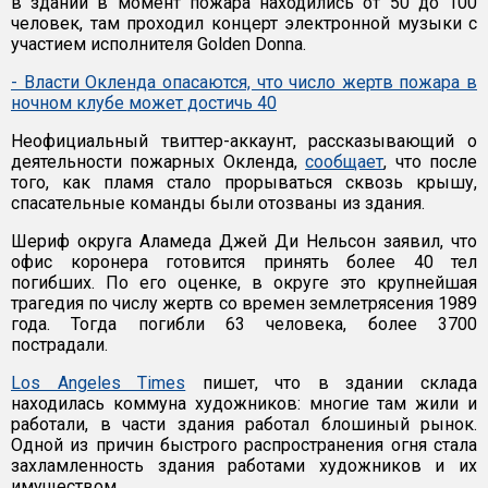
в здании в момент пожара находились от 50 до 100
человек, там проходил концерт электронной музыки с
участием исполнителя Golden Donna.
- Власти Окленда опасаются, что число жертв пожара в
ночном клубе может достичь 40
Неофициальный твиттер-аккаунт, рассказывающий о
деятельности пожарных Окленда,
сообщает
, что после
того, как пламя стало прорываться сквозь крышу,
спасательные команды были отозваны из здания.
Шериф округа Аламеда Джей Ди Нельсон заявил, что
офис коронера готовится принять более 40 тел
погибших. По его оценке, в округе это крупнейшая
трагедия по числу жертв со времен землетрясения 1989
года. Тогда погибли 63 человека, более 3700
пострадали.
Los Angeles Times
пишет, что в здании склада
находилась коммуна художников: многие там жили и
работали, в части здания работал блошиный рынок.
Одной из причин быстрого распространения огня стала
захламленность здания работами художников и их
имуществом.