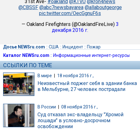
31st Ave-
#oakland
@KTVU
@kron4news
@CBSSF
@abc7newsbayarea
@allaboutgeorge
pic.twitter.com/OecGgnuF6s
— Oakland Firefighters (@OaklandFireLive)
3
декабря 2016 г.
Досье NEWSru.com
::
США
::
Инцидент
::
Пожар
Каталог NEWSru.com
::
Информационные интернет-ресурсы
ССЫЛКИ ПО ТЕМЕ
В мире
|
18 ноября 2016 г.,
Неизвестный поджег себя в здании банка
в Мельбурне, 27 человек пострадали
В России
|
08 ноября 2016 г.,
Суд отказал экс-владельцу "Хромой
лошади" в условно-досрочном
освобождении