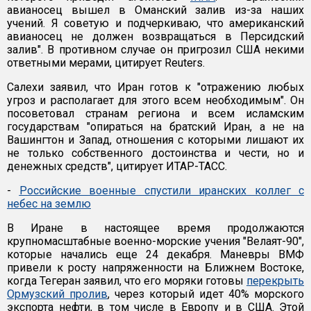
авианосец вышел в Оманский залив из-за наших
учений. Я советую и подчеркиваю, что американский
авианосец не должен возвращаться в Персидский
залив". В противном случае он пригрозил США некими
ответными мерами, цитирует Reuters.
Салехи заявил, что Иран готов к "отражению любых
угроз и располагает для этого всем необходимым". Он
посоветовал странам региона и всем исламским
государствам "опираться на братский Иран, а не на
Вашингтон и Запад, отношения с которыми лишают их
не только собственного достоинства и чести, но и
денежных средств", цитирует ИТАР-ТАСС.
-
Российские военные спустили иранских коллег с
небес на землю
В Иране в настоящее время продолжаются
крупномасштабные военно-морские учения "Велаят-90",
которые начались еще 24 декабря. Маневры ВМФ
привели к росту напряженности на Ближнем Востоке,
когда Тегеран заявил, что его моряки готовы
перекрыть
Ормузский пролив
, через который идет 40% морского
экспорта нефти, в том числе в Европу и в США. Этой