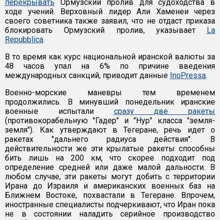
перекрывать
Ормузский пролив для судоходства в
ходе учений. Верховный лидер Али Хаменеи через
своего советника также заявил, что не отдаст приказа
блокировать Ормузский пролив, указывает
La
Repubblica
.
В то время как курс национальной иранской валюты за
48 часов упал на 6% по причине введения
международных санкций, приводит данные
InoPressa
.
Военно-морские маневры тем временем
продолжились. В минувший понедельник иранские
военные испытали
сразу две ракеты
(противокорабельную "Гадер" и "Нур" класса "земля-
земля"). Как утверждают в Тегеране, речь идет о
ракетах "дальнего радиуса действия". В
действительности же эти крылатые ракеты способны
бить лишь на 200 км, что скорее подходит под
определение средней или даже малой дальности. В
любом случае, эти ракеты могут добить с территории
Ирана до Израиля и американских военных баз на
Ближнем Востоке, похвастали в Тегеране. Впрочем,
иностранные специалисты подчеркивают, что Иран пока
не в состоянии наладить серийное производство