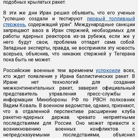
подобных крылатых ракет.
В эти же дни Иран решил объявить, что его ученые
"успешно создали и тестируют
первый топливный
стержень
, содержащий уран". Международные санкции
запрещают ввоз в Иран стержней, необходимых для
работы ядерных реакторов из-за рубежа, если же у
него будут свои, проблема отпадет сама собой.
Западные эксперты, правда, не восприняли эту новость
всерьез, объяснив, что никаких стержней у Тегерана
пока быть не может.
Российские военные тем временем
успокоили
всех,
кто ждет появления у Ирана баллистических ракет. В
Иране нет технологий для создания
межконтинентальных ракет, заверил официальный
представитель управления пресс-службы и
информации Минобороны РФ по РВСН полковник
Вадим Коваль. В военном ведомстве, однако, признают,
что в отдаленной перспективе расширение клуба
ракетно-ядерных держав чревато неприятными
последствиями для России. Оно может привести к
возникновению военных конфликтов с
непредсказуемыми последствиями, объяснил