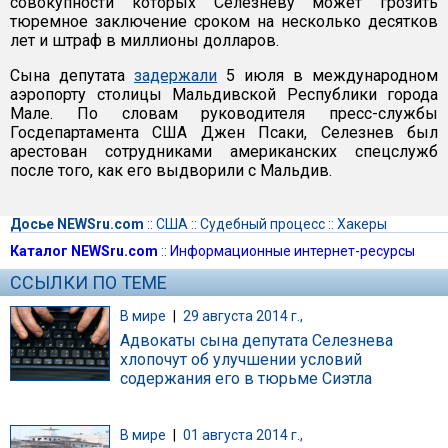
совокупности которых Селезневу может грозить
тюремное заключение сроком на несколько десятков
лет и штраф в миллионы долларов.
Сына депутата
задержали
5 июля в международном
аэропорту столицы Мальдивской Республики города
Мале. По словам руководителя пресс-службы
Госдепартамента США Джен Псаки, Селезнев был
арестован сотрудниками американских спецслужб
после того, как его выдворили с Мальдив.
Досье NEWSru.com
::
США
::
Судебный процесс
::
Хакеры
Каталог NEWSru.com
::
Информационные интернет-ресурсы
ССЫЛКИ ПО ТЕМЕ
В мире
|
29 августа 2014 г.,
Адвокаты сына депутата Селезнева
хлопочут об улучшении условий
содержания его в тюрьме Сиэтла
В мире
|
01 августа 2014 г.,