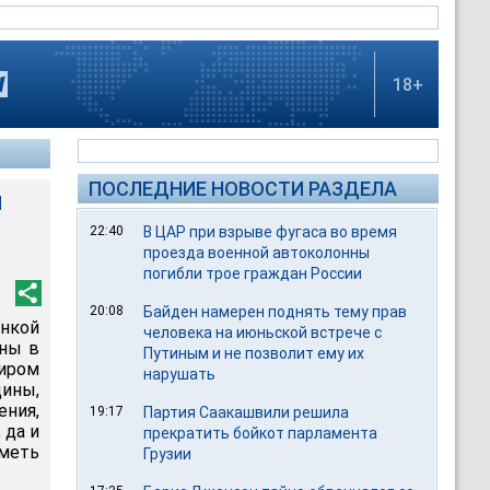
18+
ПОСЛЕДНИЕ НОВОСТИ РАЗДЕЛА
м
22:40
В ЦАР при взрыве фугаса во время
проезда военной автоколонны
погибли трое граждан России
20:08
Байден намерен поднять тему прав
инкой
человека на июньской встрече с
ны в
Путиным и не позволит ему их
миром
нарушать
ины,
ения,
19:17
Партия Саакашвили решила
 да и
прекратить бойкот парламента
меть
Грузии