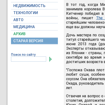
В тот год, когда М
НЕДВИЖИМОСТЬ
занимала королева В
ТЕХНОЛОГИИ
Китченер победил в
войны, пишет
The 
АВТО
старейшим человеком
МЕДИЦИНА
еще вы должны научи
АРХИВ
Дочь мастера по соз
титул старейшего че
СТАРАЯ ВЕРСИЯ
июне 2013 года (до
Эксперты отказывают
из Японии - страны,
Поиск по сайту
сентябре во время н
достигших возраста в
"Госпожа Окава плот
любит суши, особен
соусом. Она обязател
Окада, руководитель
лет.
Отвечая на вопрос о
столетия, долгожите
Юкио Окавой и рож