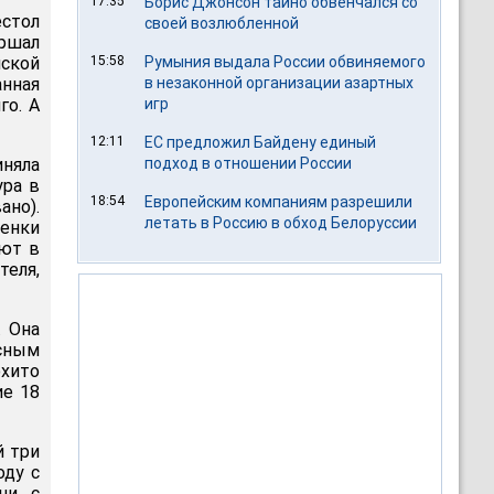
17:35
Борис Джонсон тайно обвенчался со
естол
своей возлюбленной
аршал
нской
15:58
Румыния выдала России обвиняемого
нная
в незаконной организации азартных
го. А
игр
12:11
ЕС предложил Байдену единый
иняла
подход в отношении России
ура в
18:54
Европейским компаниям разрешили
ано).
летать в Россию в обход Белоруссии
менки
уют в
теля,
. Она
усным
охито
ие 18
й три
оду с
ни с