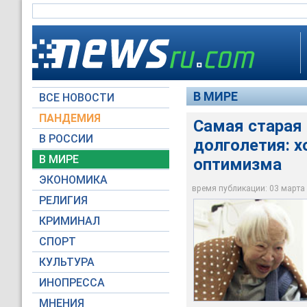
В МИРЕ
ВСЕ НОВОСТИ
ПАНДЕМИЯ
Самая старая
В РОССИИ
долголетия: х
Самая старая женщи
В МИРЕ
оптимизма
спите и не теряйте
ЭКОНОМИКА
время публикации: 03 марта 2
NHK
РЕЛИГИЯ
КРИМИНАЛ
СПОРТ
КУЛЬТУРА
ИНОПРЕССА
МНЕНИЯ