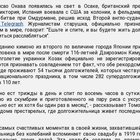
исао Окава появилась на свет в Осаке, британский пр
иктория, Испания воевала с США за колонии, а фельдм
 битве при Омдурмане, решив исход Второй англо-суда
Telegraph
. Журналистам старушка, официально призна
 в мире, говорит: "Ешьте и спите, и вы будете жить дол
ться расслабляться".
данию кимоно из второго по величине города Японии пр
ловека в мире после смерти 116-летней Дзироэмон Ким
лголетие украинки Козак официально не зарегистриров
ся признавать совпадением тот факт, что обе рекордс
 где проживают 54 тысячи долгожителей, которых честв
ационального праздника, в том числе 282 супердолгожи
 110 лет.
но ест трижды в день и спит по восемь часов в сутки
но из скумбрии и приготовленного на пару риса с укс
ьно ест их хотя бы один раз в месяц", - рассказывает Том
 дома престарелых, где долгожительница живет последн
 самых счастливых моментах в своей жизни, захвативше
льница без колебаний вспоминает свою свадьбу в 1919 г
дение троих детей. Эта свадьба совпала по време