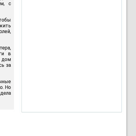
м, с
чтобы
жить
олей,
ера,
ги в
 дом
сь за
очные
о. Но
дела