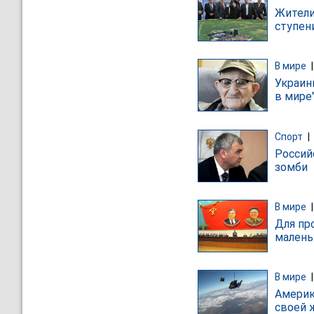
Жители
ступен
В мире
Украин
в мире
Спорт
|
Россий
зомби
В мире
Для пр
малень
В мире
Америк
своей 