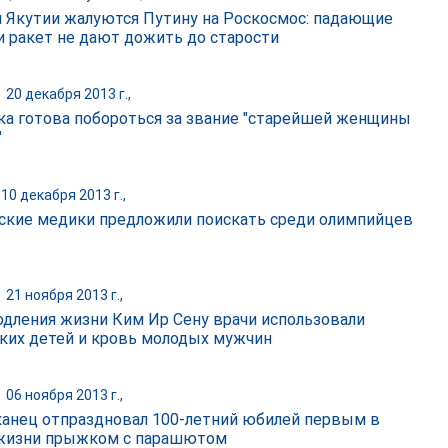
 Якутии жалуются Путину на Роскосмос: падающие
и ракет не дают дожить до старости
|
20 декабря 2013 г.,
ка готова побороться за звание "старейшей женщины
"
10 декабря 2013 г.,
ские медики предложили поискать среди олимпийцев
|
21 ноября 2013 г.,
одления жизни Ким Ир Сену врачи использовали
ких детей и кровь молодых мужчин
|
06 ноября 2013 г.,
анец отпраздновал 100-летний юбилей первым в
жизни прыжком с парашютом