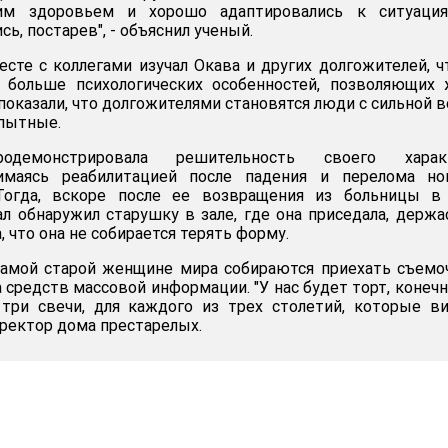
им здоровьем и хорошо адаптировались к ситуация
ь, постарев", - объяснил ученый.
сте с коллегами изучал Окава и других долгожителей, 
больше психологических особенностей, позволяющих 
показали, что долгожителями становятся люди с сильной в
пытные.
демонстрировала решительность своего характ
нимаясь реабилитацией после падения и перелома но
 Тогда, вскоре после ее возвращения из больницы в
ал обнаружил старушку в зале, где она приседала, держа
, что она не собирается терять форму.
самой старой женщине мира собираются приехать съем
средств массовой информации. "У нас будет торт, конечн
ри свечи, для каждого из трех столетий, которые ви
иректор дома престарелых.