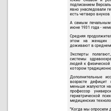
подписанием Версаль
явно унаследовали г
есть четверо внуков 
А самым печальным
июне 1931 года - нем
Средняя продолжител
этом на женщин п
доживают в среднем д
Эксперты полагают
системы здравоохр
людей к физической 
котором традиционно
Дополнительные ис
возрасте дефицит 
меньше жалуются на 
профессор универс
гериатрической пси
медицинских техноло
"Когда мы опросили 