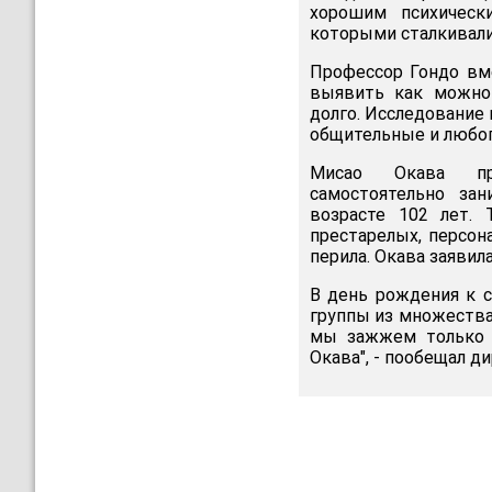
хорошим психическ
которыми сталкивалис
Профессор Гондо вме
выявить как можно 
долго. Исследование 
общительные и любо
Мисао Окава про
самостоятельно за
возрасте 102 лет.
престарелых, персон
перила. Окава заявила
В день рождения к 
группы из множества 
мы зажжем только т
Окава", - пообещал д