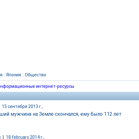
я
::
Япония
::
Общество
нформационные интернет-ресурсы
|
15 сентября 2013 г.,
ший мужчина на Земле скончался, ему было 112 лет
и
|
18 february 2014 г.,