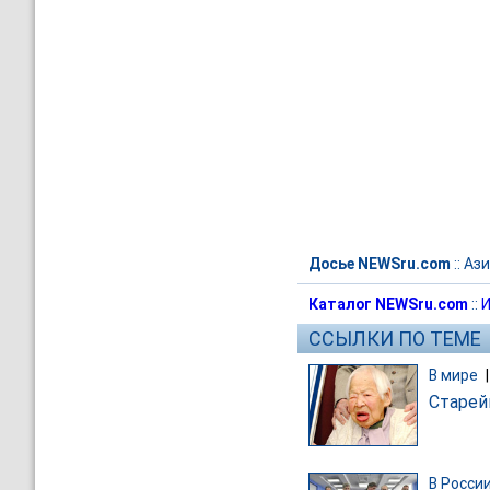
Досье NEWSru.com
::
Ази
Каталог NEWSru.com
::
И
ССЫЛКИ ПО ТЕМЕ
В мире
Старей
В Росси