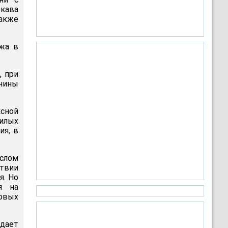
Окава
также
жа в
, при
чины
сной
илых
ия, в
слом
твии
я. Но
я на
довых
адает