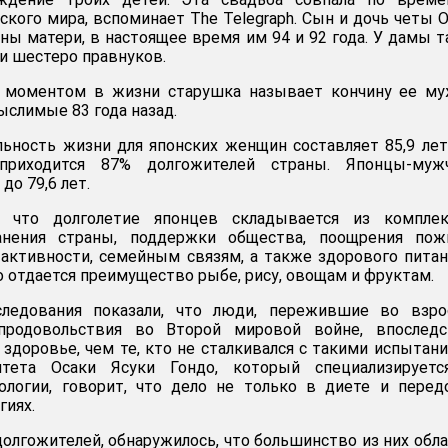
ского мира, вспоминает The Telegraph. Сын и дочь четы 
ены матери, в настоящее время им 94 и 92 года. У дамы 
и шестеро правнуков.
 моментом в жизни старушка называет кончину ее му
ыслимые 83 года назад.
ьность жизни для японских женщин составляет 85,9 лет
риходится 87% долгожителей страны. Японцы-муж
о 79,6 лет.
, что долголетие японцев складывается из комплек
анения страны, поддержки общества, поощрения пож
активности, семейным связям, а также здорового питан
 отдается преимущество рыбе, рису, овощам и фруктам.
следования показали, что люди, пережившие во взро
продовольствия во Второй мировой войне, впоследс
здоровье, чем те, кто не сталкивался с такими испытани
итета Осаки Ясуки Гондо, который специализируетс
хологии, говорит, что дело не только в диете и пере
гиях.
долгожителей, обнаружилось, что большинство из них обл