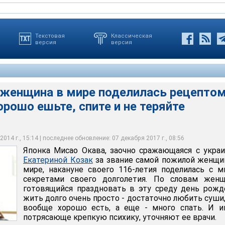
Текстовая
Классическая
версия
версия
 женщина в мире поделилась рецепто
орошо ешьте, спите и не теряйте
на в мире поделилась рецептом долголетия: хорошо ешьте,
 оптимизма
014 г., 15:14 | последнее обновление: 07 декабря 2017 г., 08:56
Японка Мисао Окава, заочно сражающаяся с укра
Екатериной Козак
за звание самой пожилой женщи
мире, накануне своего 116-летия поделилась с 
секретами своего долголетия. По словам женщ
готовящийся праздновать в эту среду день рожд
жить долго очень просто - достаточно любить суши,
вообще хорошо есть, а еще - много спать. И и
потрясающе крепкую психику, уточняют ее врачи.