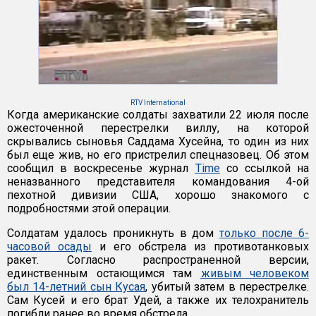
RTV International
Когда американские солдаты захватили 22 июля после
ожесточенной перестрелки виллу, на которой
скрывались сыновья Саддама Хусейна, то один из них
был еще жив, но его пристрелил спецназовец. Об этом
сообщил в воскресенье журнал
Time
со ссылкой на
неназванного представителя командования 4-ой
пехотной дивизии США, хорошо знакомого с
подробностями этой операции.
Солдатам удалось проникнуть в дом
только после 6-
часовой осады
и его обстрела из противотанковых
ракет. Согласно распространенной версии,
единственным остающимся там
живым человеком
был 14-летний сын Кусая
, убитый затем в перестрелке.
Сам Кусей и его брат Удей, а также их телохранитель
погибли ранее во время обстрела.