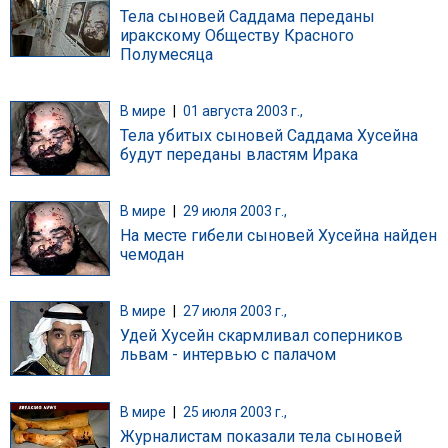
Тела сыновей Саддама переданы
иракскому Обществу Красного
Полумесяца
В мире
|
01 августа 2003 г.,
Тела убитых сыновей Саддама Хусейна
будут переданы властям Ирака
В мире
|
29 июля 2003 г.,
На месте гибели сыновей Хусейна найден
чемодан
В мире
|
27 июля 2003 г.,
Удей Хусейн скармливал соперников
львам - интервью с палачом
В мире
|
25 июля 2003 г.,
Журналистам показали тела сыновей