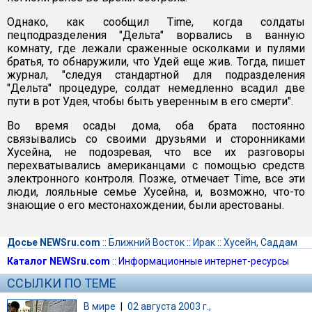
Однако, как сообщил Time, когда солдаты
пецподразделения "Дельта" ворвались в ванную
комнату, где лежали сраженные осколками и пулями
братья, то обнаружили, что Удей еще жив. Тогда, пишет
журнал, "следуя стандартной для подразделения
"Дельта" процедуре, солдат немедленно всадил две
пути в рот Удея, чтобы быть уверенным в его смерти".
Во время осады дома, оба брата постоянно
связывались со своими друзьями и сторонниками
Хусейна, не подозревая, что все их разговоры
перехватывались американцами с помощью средств
электронного контроля. Позже, отмечает Time, все эти
люди, лояльные семье Хусейна, и, возможно, что-то
знающие о его местонахождении, были арестованы.
Досье NEWSru.com
::
Ближний Восток
::
Ирак
::
Хусейн, Саддам
Каталог NEWSru.com
::
Информационные интернет-ресурсы
ССЫЛКИ ПО ТЕМЕ
В мире
|
02 августа 2003 г.,