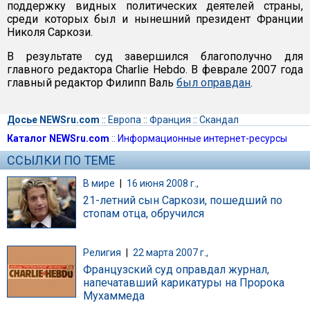
поддержку видных политических деятелей страны,
среди которых был и нынешний президент Франции
Николя Саркози.
В результате суд завершился благополучно для
главного редактора Charlie Hebdo. В феврале 2007 года
главный редактор Филипп Валь
был оправдан
.
Досье NEWSru.com
::
Европа
::
Франция
::
Скандал
Каталог NEWSru.com
::
Информационные интернет-ресурсы
ССЫЛКИ ПО ТЕМЕ
В мире
|
16 июня 2008 г.,
21-летний сын Саркози, пошедший по
стопам отца, обручился
Религия
|
22 марта 2007 г.,
Французский суд оправдал журнал,
напечатавший карикатуры на Пророка
Мухаммеда