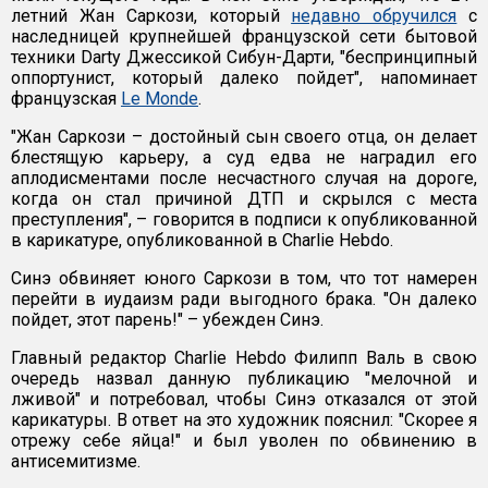
летний Жан Саркози, который
недавно обручился
с
наследницей крупнейшей французской сети бытовой
техники Darty Джессикой Сибун-Дарти, "беспринципный
оппортунист, который далеко пойдет", напоминает
французская
Le Monde
.
"Жан Саркози – достойный сын своего отца, он делает
блестящую карьеру, а суд едва не наградил его
аплодисментами после несчастного случая на дороге,
когда он стал причиной ДТП и скрылся с места
преступления", – говорится в подписи к опубликованной
в карикатуре, опубликованной в Charlie Hebdo.
Синэ обвиняет юного Саркози в том, что тот намерен
перейти в иудаизм ради выгодного брака. "Он далеко
пойдет, этот парень!" – убежден Синэ.
Главный редактор Charlie Hebdo Филипп Валь в свою
очередь назвал данную публикацию "мелочной и
лживой" и потребовал, чтобы Синэ отказался от этой
карикатуры. В ответ на это художник пояснил: "Скорее я
отрежу себе яйца!" и был уволен по обвинению в
антисемитизме.