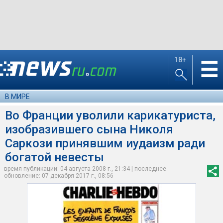
18+
☰
В МИРЕ
Во Франции уволили карикатуриста,
изобразившего сына Николя
Саркози принявшим иудаизм ради
богатой невесты
время публикации: 04 августа 2008 г., 21:34 | последнее
обновление: 07 декабря 2017 г., 08:56