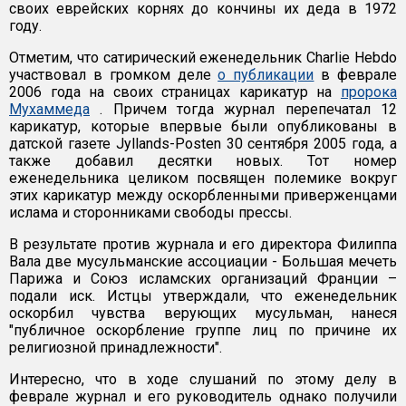
своих еврейских корнях до кончины их деда в 1972
году.
Отметим, что сатирический еженедельник Charlie Hebdo
участвовал в громком деле
о публикации
в феврале
2006 года на своих страницах карикатур на
пророка
Мухаммеда
. Причем тогда журнал перепечатал 12
карикатур, которые впервые были опубликованы в
датской газете Jyllands-Posten 30 сентября 2005 года, а
также добавил десятки новых. Тот номер
еженедельника целиком посвящен полемике вокруг
этих карикатур между оскорбленными приверженцами
ислама и сторонниками свободы прессы.
В результате против журнала и его директора Филиппа
Вала две мусульманские ассоциации - Большая мечеть
Парижа и Союз исламских организаций Франции –
подали иск. Истцы утверждали, что еженедельник
оскорбил чувства верующих мусульман, нанеся
"публичное оскорбление группе лиц по причине их
религиозной принадлежности".
Интересно, что в ходе слушаний по этому делу в
феврале журнал и его руководитель однако получили