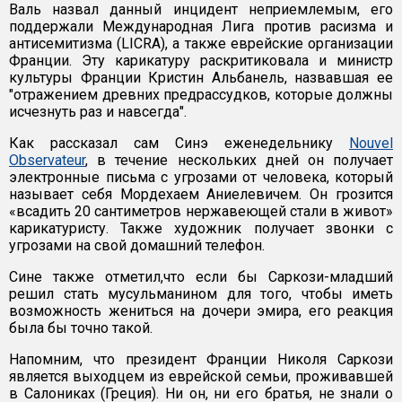
Валь назвал данный инцидент неприемлемым, его
поддержали Международная Лига против расизма и
антисемитизма (LICRA), а также еврейские организации
Франции. Эту карикатуру раскритиковала и министр
культуры Франции Кристин Альбанель, назвавшая ее
"отражением древних предрассудков, которые должны
исчезнуть раз и навсегда".
Как рассказал сам Синэ еженедельнику
Nouvel
Observateur
, в течение нескольких дней он получает
электронные письма с угрозами от человека, который
называет себя Мордехаем Аниелевичем. Он грозится
«всадить 20 сантиметров нержавеющей стали в живот»
карикатуристу. Также художник получает звонки с
угрозами на свой домашний телефон.
Сине также отметил,что если бы Саркози-младший
решил стать мусульманином для того, чтобы иметь
возможность жениться на дочери эмира, его реакция
была бы точно такой.
Напомним, что президент Франции Николя Саркози
является выходцем из еврейской семьи, проживавшей
в Салониках (Греция). Ни он, ни его братья, не знали о