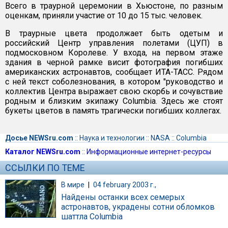
Всего в траурной церемонии в Хьюстоне, по разным
оценкам, приняли участие от 10 до 15 тыс. человек.
В траурные цвета продолжает быть одетым и
российский Центр управления полетами (ЦУП) в
подмосковном Королеве. У входа, на первом этаже
здания в черной рамке висит фотография погибших
американских астронавтов, сообщает ИТА-ТАСС. Рядом
с ней текст соболезнования, в котором "руководство и
коллектив Центра выражает свою скорбь и сочувствие
родным и близким экипажу Columbia. Здесь же стоят
букеты цветов в память трагически погибших коллегах.
Досье NEWSru.com
::
Наука и технологии
::
NASA
::
Columbia
Каталог NEWSru.com
::
Информационные интернет-ресурсы
ССЫЛКИ ПО ТЕМЕ
В мире
|
04 february 2003 г.,
Найдены останки всех семерых
астронавтов, украдены сотни обломков
шаттла Columbia