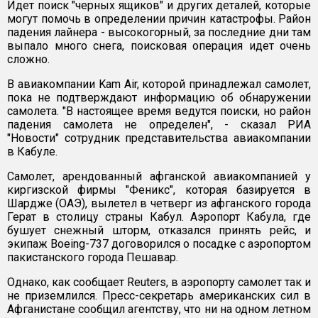
Идет поиск "черных ящиков" и других деталей, которые
могут помочь в определении причин катастрофы. Район
падения лайнера - высокогорный, за последние дни там
выпало много снега, поисковая операция идет очень
сложно.
В авиакомпании Kam Air, которой принадлежал самолет,
пока не подтверждают информацию об обнаружении
самолета. "В настоящее время ведутся поиски, но район
падения самолета не определен", - сказал РИА
"Новости" сотрудник представительства авиакомпании
в Кабуле.
Самолет, арендованный афганской авиакомпанией у
киргизской фирмы "Феникс", которая базируется в
Шардже (ОАЭ), вылетел в четверг из афганского города
Герат в столицу страны Кабул. Аэропорт Кабула, где
бушует снежный шторм, отказался принять рейс, и
экипаж Boeing-737 договорился о посадке с аэропортом
пакистанского города Пешавар.
Однако, как сообщает Reuters, в аэропорту самолет так и
не приземлился. Пресс-секретарь американских сил в
Афганистане сообщил агентству, что ни на одном летном