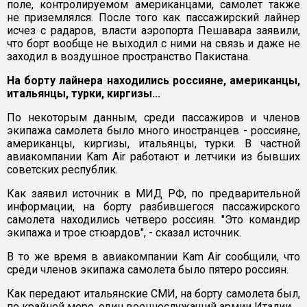
поле, контролируемом американцами, самолет также
не приземлялся. После того как пассажирский лайнер
исчез с радаров, власти аэропорта Пешавара заявили,
что борт вообще не выходил с ними на связь и даже не
заходил в воздушное пространство Пакистана.
На борту лайнера находились россияне, американцы,
итальянцы, турки, киргизы...
По некоторым данным, среди пассажиров и членов
экипажа самолета было много иностранцев - россияне,
американцы, киргизы, итальянцы, турки. В частной
авиакомпании Kam Air работают и летчики из бывших
советских республик.
Как заявил источник в МИД РФ, по предварительной
информации, на борту разбившегося пассажирского
самолета находились четверо россиян. "Это командир
экипажа и трое стюардов", - сказал источник.
В то же время в авиакомпании Kam Air сообщили, что
среди членов экипажа самолета было пятеро россиян.
Как передают итальянские СМИ, на борту самолета был,
по крайней мере, один военнослужащий армии Италии.