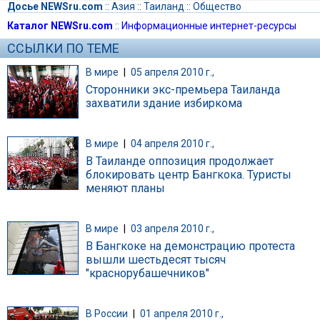
Досье NEWSru.com
::
Азия
::
Таиланд
::
Общество
Каталог NEWSru.com
::
Информационные интернет-ресурсы
ССЫЛКИ ПО ТЕМЕ
В мире
|
05 апреля 2010 г.,
Сторонники экс-премьера Таиланда
захватили здание избиркома
В мире
|
04 апреля 2010 г.,
В Таиланде оппозиция продолжает
блокировать центр Бангкока. Туристы
меняют планы
В мире
|
03 апреля 2010 г.,
В Бангкоке на демонстрацию протеста
вышли шестьдесят тысяч
"краснорубашечников"
В России
|
01 апреля 2010 г.,