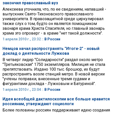
закончил православный вуз
Алексеева уточнила, что, по ее сведениям, напавший -
выпускник Свято-Тихоновского православного
университета. В правозащитной среде циркулировал
также слух о том, будто он является помощником
звонаря храма Христа Спасителя, но главный звонарь
храма это опроверг - в храме "нет такой должности".
1 апреля 2010 г., 23:32 ::
В России
Немцов начал распространять "Итоги-2" - новый
доклад о деятельности Лужкова
В четверг лидер "Солидарности" раздал около метро
"Третьяковская" 1750 экземпляров. Милиция не стала
препятствовать. Издано 100 тыс. брошюр, их будут
распространять возле станций метро. В новой версии
"учтены поправки, внесенные тремя судами и
фигурантами доклада - Лужковым и Батуриной".
1 апреля 2010 г., 23:04 ::
В России
Идея всеобщей дактилоскопии все больше нравится
россиянам, утверждают социологи
Более половины россиян поддерживает идею создания