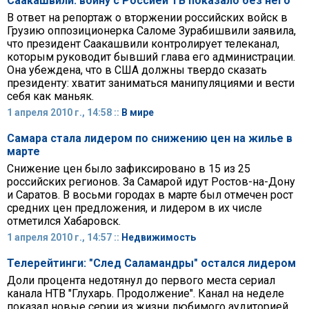
Саакашвили: войну с Россией ТВ показало без него
В ответ на репортаж о вторжении российских войск в
Грузию оппозиционерка Саломе Зурабишвили заявила,
что президент Саакашвили контролирует телеканал,
которым руководит бывший глава его администрации.
Она убеждена, что в США должны твердо сказать
президенту: хватит заниматься манипуляциями и вести
себя как маньяк.
1 апреля 2010 г., 14:58 ::
В мире
Самара стала лидером по снижению цен на жилье в
марте
Cнижение цен было зафиксировано в 15 из 25
российских регионов. За Самарой идут Ростов-на-Дону
и Саратов. В восьми городах в марте был отмечен рост
средних цен предложения, и лидером в их числе
отметился Хабаровск.
1 апреля 2010 г., 14:57 ::
Недвижимость
Телерейтинги: "След Саламандры" остался лидером
Доли процента недотянул до первого места сериал
канала НТВ "Глухарь. Продолжение". Канал на неделе
показал новые серии из жизни любимого аудиторией