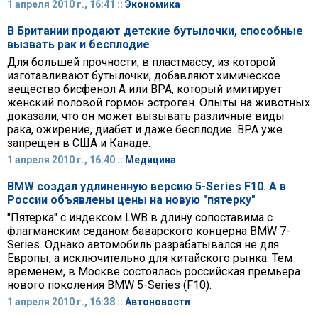
1 апреля 2010 г., 16:41 ::
Экономика
В Британии продают детские бутылочки, способные
вызвать рак и бесплодие
Для большей прочности, в пластмассу, из которой
изготавливают бутылочки, добавляют химическое
вещество бисфенол А или BPA, который имитирует
женский половой гормон эстроген. Опыты на животных
доказали, что он может вызывать различные виды
рака, ожирение, диабет и даже бесплодие. BPA уже
запрещен в США и Канаде.
1 апреля 2010 г., 16:40 ::
Медицина
BMW создал удлиненную версию 5-Series F10. А в
России объявлены цены на новую "пятерку"
"Пятерка" с индексом LWB в длину сопоставима с
флагманским седаном баварского концерна BMW 7-
Series. Однако автомобиль разрабатывался не для
Европы, а исключительно для китайского рынка. Тем
временем, в Москве состоялась российская премьера
нового поколения BMW 5-Series (F10).
1 апреля 2010 г., 16:38 ::
Автоновости