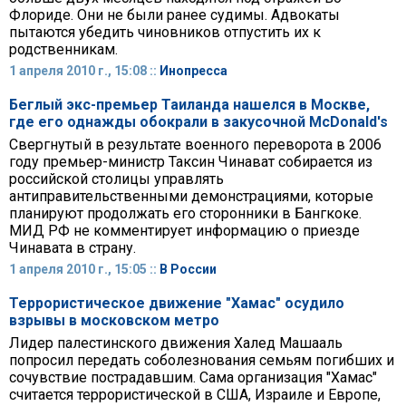
Флориде. Они не были ранее судимы. Адвокаты
пытаются убедить чиновников отпустить их к
родственникам.
1 апреля 2010 г., 15:08 ::
Инопресса
Беглый экс-премьер Таиланда нашелся в Москве,
где его однажды обокрали в закусочной McDonald's
Свергнутый в результате военного переворота в 2006
году премьер-министр Таксин Чинават собирается из
российской столицы управлять
антиправительственными демонстрациями, которые
планируют продолжать его сторонники в Бангкоке.
МИД РФ не комментирует информацию о приезде
Чинавата в страну.
1 апреля 2010 г., 15:05 ::
В России
Террористическое движение "Хамас" осудило
взрывы в московском метро
Лидер палестинского движения Халед Машааль
попросил передать соболезнования семьям погибших и
сочувствие пострадавшим. Сама организация "Хамас"
считается террористической в США, Израиле и Европе,