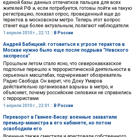
единой базы данных отпечатков пальцев для всех
жителей РФ и, если потребуется, готовы пойти на такую
регистрацию, показал опрос, проведенный еще до
терактов в московском метро. Теперь этот вопрос
станет еще более актуальным, полагают наблюдатели.
1 апреля 2010 г., 22:12 ::
В России
Андрей Бабицкий: готовиться к угрозе терактов в
Москве нужно было еще после подрыва "Невского
экспресса"
Прошлым летом стало ясно, что северокавказское
подполье перешло к террористической деятельности в
серьезных масштабах, подчеркивает обозреватель
Радио Свобода. Он верит, что Доку Умаров
действительно организовал взрывы в метро, и
объясняет, почему российские силовики не справились
с террористами.
1 апреля 2010 г., 22:01 ::
В России
Переворот в Гвинее-Бисау: военные захватили
премьер-министра в его кабинете, но потом
освободили его
Военные также сместили и арестовали собственного