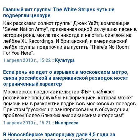
Главный хит группы The White Stripes чуть не
подвергли цензуре
Как рассказал солист группы Джек Уайт, композиция
"Seven Nation Army", признанная одной из лучших песен в
истории рока, могла так никогда и не стать синглом на
лейбле XL Recordings. И британский, и американский
лейбл группы предпочли выпустить "There's No Room
For You Here".
1 апреля 2010 г., 15:22 ::
Культура
Если речь не идет о взрывах в московском метро,
связи российской и американской разведок носят
ограниченный характер
Московское представительство ФБР снабжает
российские спецслужбы информацией, которая может
помочь им в раскрытии подрывов московских поездов.
При этом "русские не заинтересованы в обсуждении
проблем, более близких американским интересам".
1 апреля 2010 г., 15:21 ::
Инопресса
В Новосибирске прапорщику дали 4,5 года за