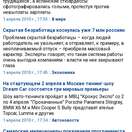
трудящихся", а испанские стюардессы
сфотографировались голыми, протестуя против
невыплаты зарплаты.
1 апреля 2010 г., 17:55 ::
В мире
Скрытая безработица коснулась уже 7 млн россиян
Проблема скрытой безработицы – когда людей
работодатель не увольняет, а отправляет, к примеру, в
неоплачиваемый отпуск – приобрела массовый
характер. Эксперты говорят, что такая система работы
очень выгодна компаниям - власти на нее закрывают
глаза.
1 апреля 2010 г., 17:45 ::
Экономика
На стартующем 2 апреля в Москве тюнинг-шоу
Dream Car состоится три мировых премьеры
Шоу авто-тюнинга пройдет в МВЦ "Крокус Экспо" со 2
по 4 апреля. "Прокачанные" Porsche Panamera Stingray,
BMW X6 M и Mini Cooper S Bully представят ателье
Topcar, Lumma и другие.
1 апреля 2010 г., 17:34 ::
Автоновости
Самарские милиционеры покалечили программиста