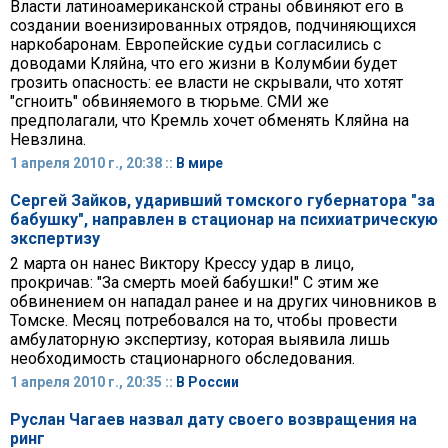
Власти латиноамериканской страны обвиняют его в
создании военизированных отрядов, подчиняющихся
наркобаронам. Европейские судьи согласились с
доводами Кляйна, что его жизни в Колумбии будет
грозить опасность: ее власти не скрывали, что хотят
"сгноить" обвиняемого в тюрьме. СМИ же
предполагали, что Кремль хочет обменять Кляйна на
Невзлина.
1 апреля 2010 г., 20:38 ::
В мире
Сергей Зайков, ударивший томского губернатора "за
бабушку", направлен в стационар на психиатрическую
экспертизу
2 марта он нанес Виктору Крессу удар в лицо,
прокричав: "За смерть моей бабушки!" С этим же
обвинением он нападал ранее и на других чиновников в
Томске. Месяц потребовался на то, чтобы провести
амбулаторную экспертизу, которая выявила лишь
необходимость стационарного обследования.
1 апреля 2010 г., 20:35 ::
В России
Руслан Чагаев назвал дату своего возвращения на
ринг