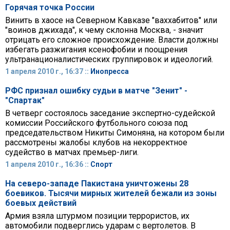
Горячая точка России
Винить в хаосе на Северном Кавказе "ваххабитов" или
"воинов джихада", к чему склонна Москва, - значит
отрицать его сложное происхождение. Власти должны
избегать разжигания ксенофобии и поощрения
ультранационалистических группировок и идеологий.
1 апреля 2010 г., 16:37 ::
Инопресса
РФС признал ошибку судьи в матче "Зенит" -
"Спартак"
В четверг состоялось заседание экспертно-судейской
комиссии Российского футбольного союза под
председательством Никиты Симоняна, на котором были
рассмотрены жалобы клубов на некорректное
судейство в матчах премьер-лиги.
1 апреля 2010 г., 16:36 ::
Спорт
На северо-западе Пакистана уничтожены 28
боевиков. Тысячи мирных жителей бежали из зоны
боевых действий
Армия взяла штурмом позиции террористов, их
автомобили подверглись ударам с вертолетов. В