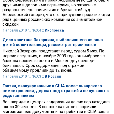
Борис Березовский и Роман Абрамович когда-то были
друзьями и деловыми партнерами, но затяжные
раздоры теперь привели их в британский суд.
Березовский говорит, что его принудили продать акции
ряда ценных российских компаний со значительной
скидкой.
1 апреля 2010 г., 16:04 ::
Инопресса
Дело капитана Захаркина, выбросившего из окна
детей сожительницы, рассмотрят присяжные
Николай Захаркин предстанет перед судом 5 мая. По
версии следствия, в ноябре 2009 года он выбросил с
балкона восьмого этажа в Москве двух сестер-
близняшек. Срок содержания под стражей
обвиняемому продлили до 12 июня.
1 апреля 2010 г., 16:03 ::
В России
Гаитян, эвакуированных в США после январского
землетрясения, держат под стражей и не пускают к
родственникам
Во Флориде в центрах задержания до сих пор находятся
около 30 человек. В спешке на них не оформили
миграционные документы и по прибытии в США взяли