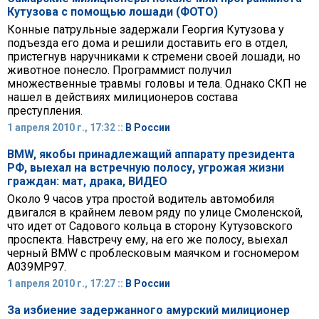
Кутузова с помощью лошади (ФОТО)
Конные патрульные задержали Георгия Кутузова у
подъезда его дома и решили доставить его в отдел,
пристегнув наручниками к стремени своей лошади, но
животное понесло. Программист получил
множественные травмы головы и тела. Однако СКП не
нашел в действиях милиционеров состава
преступления.
1 апреля 2010 г., 17:32 ::
В России
BMW, якобы принадлежащий аппарату президента
РФ, выехал на встречную полосу, угрожая жизни
граждан: мат, драка, ВИДЕО
Около 9 часов утра простой водитель автомобиля
двигался в крайнем левом ряду по улице Смоленской,
что идет от Садового кольца в сторону Кутузовского
проспекта. Навстречу ему, на его же полосу, выехал
черный BMW с проблесковым маячком и госномером
А039МР97.
1 апреля 2010 г., 17:27 ::
В России
За избиение задержанного амурский милиционер