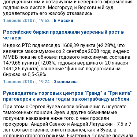
допущенных им и нотариусом и неверного оформления
подписных листов. Мосгорсуд и Верховный суд
удовлетворить его жалобу отказались.
1 апреля 2010 г., 19:52 ::
В России
Российские биржи продолжили уверенный рост в
четверг
Индекс РТС поднялся до 1608,39 пункта (+2,28%), что
является максимумом со 2 сентября 2008 года; индекс
ММВБ пока не обновил годового максимума, составив
1479,66 пункта (+2,03%, годовая вершина от 20 января -
1491,36 пункта); основные "фишки" подорожали на
биржах на 0,5-5,8%.
1 апреля 2010 г., 19:24 ::
Экономика
Руководитель торговых центров "Гранд" и "Три кита"
приговорен к восьми годам за контрабанду мебели
При этом с Сергея Зуева сняли обвинение в неуплате
таможенных пошлин. Зуев и другие обвиняемые
получили наказание ниже того, о чем просили
прокуроры. Андрей Саенко и Андрей Латушкин - 7,5 и 7
лет соответственно, они отправятся, как и Зуев, в
колонию строгого режима. Екатерина Леладзе получила