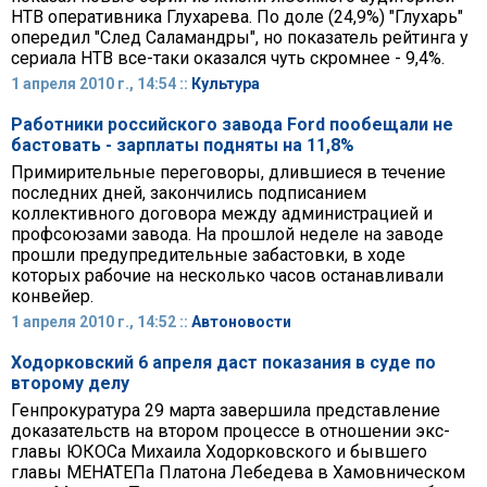
НТВ оперативника Глухарева. По доле (24,9%) "Глухарь"
опередил "След Саламандры", но показатель рейтинга у
сериала НТВ все-таки оказался чуть скромнее - 9,4%.
1 апреля 2010 г., 14:54 ::
Культура
Работники российского завода Ford пообещали не
бастовать - зарплаты подняты на 11,8%
Примирительные переговоры, длившиеся в течение
последних дней, закончились подписанием
коллективного договора между администрацией и
профсоюзами завода. На прошлой неделе на заводе
прошли предупредительные забастовки, в ходе
которых рабочие на несколько часов останавливали
конвейер.
1 апреля 2010 г., 14:52 ::
Автоновости
Ходорковский 6 апреля даст показания в суде по
второму делу
Генпрокуратура 29 марта завершила представление
доказательств на втором процессе в отношении экс-
главы ЮКОСа Михаила Ходорковского и бывшего
главы МЕНАТЕПа Платона Лебедева в Хамовническом