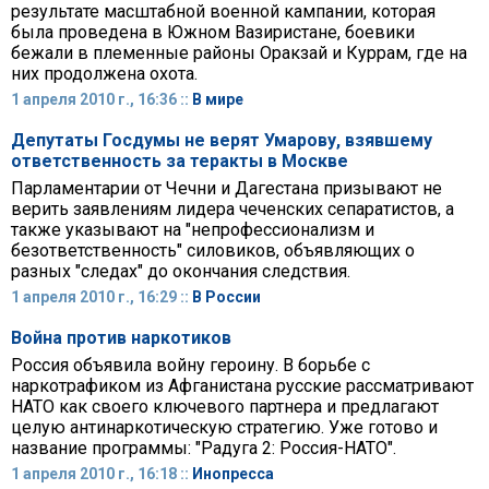
результате масштабной военной кампании, которая
была проведена в Южном Вазиристане, боевики
бежали в племенные районы Оракзай и Куррам, где на
них продолжена охота.
1 апреля 2010 г., 16:36 ::
В мире
Депутаты Госдумы не верят Умарову, взявшему
ответственность за теракты в Москве
Парламентарии от Чечни и Дагестана призывают не
верить заявлениям лидера чеченских сепаратистов, а
также указывают на "непрофессионализм и
безответственность" силовиков, объявляющих о
разных "следах" до окончания следствия.
1 апреля 2010 г., 16:29 ::
В России
Война против наркотиков
Россия объявила войну героину. В борьбе с
наркотрафиком из Афганистана русские рассматривают
НАТО как своего ключевого партнера и предлагают
целую антинаркотическую стратегию. Уже готово и
название программы: "Радуга 2: Россия-НАТО".
1 апреля 2010 г., 16:18 ::
Инопресса