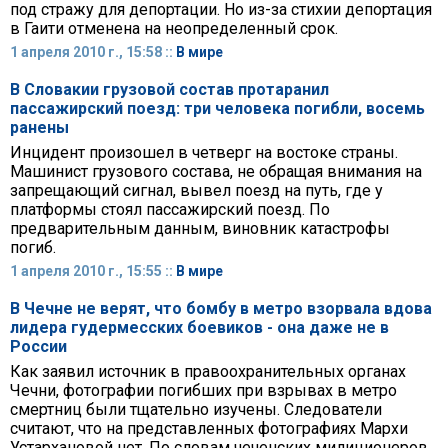
под стражу для депортации. Но из-за стихии депортация
в Гаити отменена на неопределенный срок.
1 апреля 2010 г., 15:58 ::
В мире
В Словакии грузовой состав протаранил
пассажирский поезд: три человека погибли, восемь
ранены
Инцидент произошел в четверг на востоке страны.
Машинист грузового состава, не обращая внимания на
запрещающий сигнал, вывел поезд на путь, где у
платформы стоял пассажирский поезд. По
предварительным данным, виновник катастрофы
погиб.
1 апреля 2010 г., 15:55 ::
В мире
В Чечне не верят, что бомбу в метро взорвала вдова
лидера гудермесских боевиков - она даже не в
России
Как заявил источник в правоохранительных органах
Чечни, фотографии погибших при взрывах в метро
смертниц были тщательно изучены. Следователи
считают, что на представленных фотографиях Мархи
Устархановой нет. По словам чеченских милиционеров,