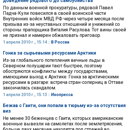
доведение рядового до самоубийства
По данным военной прокуратуры, рядовой Павел
Падча-Кули повесился в своей воинской части
Внутренних войск МВД РФ через четыре месяца после
призыва из-за неуставных отношений и унижений со
стороны прапорщика Виталия Расулова. Тот вины своей
не признал и намерен обжаловать приговор.
1 апреля 2010 г., 15:14 ::
В России
Гонка за сырьевыми ресурсами Арктики
Из-за глобального потепления вечные льды в
Северном полушарии тают быстрее, поэтому
обостряются конфликты между государствами,
имеющими выход к Арктике. Гонка за арктическими
ресурсами в разгаре: встреча стран-соперниц в Оттаве
закончилась скандалом.
1 апреля 2010 г., 15:13 ::
Инопресса
Бежав с Гаити, они попали в тюрьму из-за отсутствия
виз
Не менее 30 беженцев с Гаити, которых американские
военные вывезли на самолетах после землетрясения,
больше двух месяцев находятся под стражей во