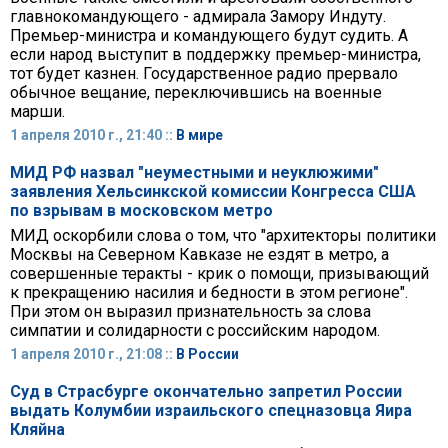
главнокомандующего - адмирала Замору Индуту.
Премьер-министра и командующего будут судить. А
если народ выступит в поддержку премьер-министра,
тот будет казнен. Государственное радио прервало
обычное вещание, переключившись на военные
марши.
1 апреля 2010 г., 21:40 ::
В мире
МИД РФ назвал "неуместными и неуклюжими"
заявления Хельсинкской комиссии Конгресса США
по взрывам в московском метро
МИД оскорбили слова о том, что "архитекторы политики
Москвы на Северном Кавказе не ездят в метро, а
совершенные теракты - крик о помощи, призывающий
к прекращению насилия и бедности в этом регионе".
При этом он выразил признательность за слова
симпатии и солидарности с российским народом.
1 апреля 2010 г., 21:08 ::
В России
Суд в Страсбурге окончательно запретил России
выдать Колумбии израильского спецназовца Яира
Кляйна