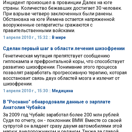
Инцидент произошел в провинции Далех на юге
страны. Количество бежавших достигает 30 человек.
При взрыве четверо заключенных были ранены.
Обстановка на юге Йемена остается напряженной:
вооруженные сепаратисты сражаются с
правительственными войсками.
1 апреля 2010 г., 15:32 ::
В мире
Сделан первый шаг в области лечения шизофрении
Генетическая мутация препятствует сообщению
гиппокампа и префронтальной коры, что способствует
развитию шизофрении. Понимание этого процесса
позволят разработать прогрессивную терапию, которая
восстановит связь двух областей мозга и излечит от
шизофрении.
1 апреля 2010 г., 15:30 ::
Медицина
В "Роснано" обнародовали данные о зарплате
Анатолия Чубайса
За 2009 год Чубайс заработал более 200 млн рублей.
Судя по отчету, он - поклонник BMW. Вместе со своей
супругой он владеет сразу двумя автомобилями этой
марки: внедорожником и седаном. Также за главой