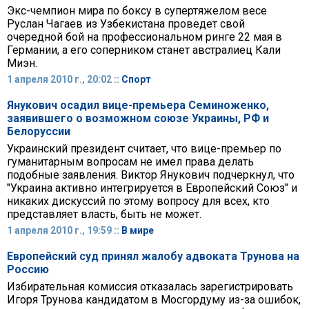
Экс-чемпион мира по боксу в супертяжелом весе
Руслан Чагаев из Узбекистана проведет свой
очередной бой на профессиональном ринге 22 мая в
Германии, а его соперником станет австралиец Кали
Миэн.
1 апреля 2010 г., 20:02 ::
Спорт
Янукович осадил вице-премьера Семиноженко,
заявившего о возможном союзе Украины, РФ и
Белоруссии
Украинский президент считает, что вице-премьер по
гуманитарным вопросам не имел права делать
подобные заявления. Виктор Янукович подчеркнул, что
"Украина активно интегрируется в Европейский Союз" и
никаких дискуссий по этому вопросу для всех, кто
представляет власть, быть не может.
1 апреля 2010 г., 19:59 ::
В мире
Европейский суд принял жалобу адвоката Трунова на
Россию
Избирательная комиссия отказалась зарегистрировать
Игоря Трунова кандидатом в Мосгордуму из-за ошибок,