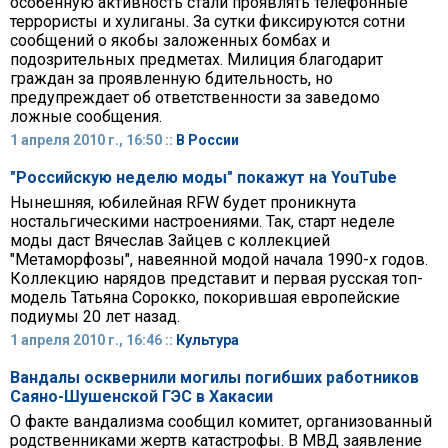
особенную активность стали проявлять телефонные
террористы и хулиганы. За сутки фиксируются сотни
сообщений о якобы заложенных бомбах и
подозрительных предметах. Милиция благодарит
граждан за проявленную бдительность, но
предупреждает об ответственности за заведомо
ложные сообщения.
1 апреля 2010 г., 16:50 ::
В России
"Российскую неделю моды" покажут на YouTube
Нынешняя, юбилейная RFW будет проникнута
ностальгическими настроениями. Так, старт неделе
моды даст Вячеслав Зайцев с коллекцией
"Метаморфозы", навеянной модой начала 1990-х годов.
Коллекцию нарядов представит и первая русская топ-
модель Татьяна Сорокко, покорившая европейские
подиумы 20 лет назад.
1 апреля 2010 г., 16:46 ::
Культура
Вандалы осквернили могилы погибших работников
Саяно-Шушенской ГЭС в Хакасии
О факте вандализма сообщил комитет, организованный
родственниками жертв катастрофы. В МВД заявление