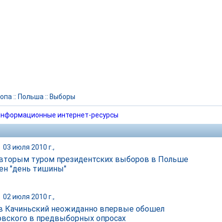
опа
::
Польша
::
Выборы
нформационные интернет-ресурсы
|
03 июля 2010 г.,
вторым туром президентских выборов в Польше
ен "день тишины"
|
02 июля 2010 г.,
в Качиньский неожиданно впервые обошел
вского в предвыборных опросах