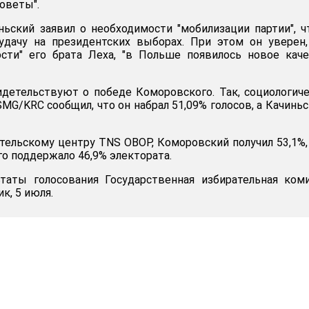
оветы".
ньский заявил о необходимости "мобилизации партии", 
удачу на президентских выборах. При этом он уверен,
ости" его брата Леха, "в Польше появилось новое кач
видетельствуют о победе Коморовского. Так, социологич
SMG/KRC сообщил, что он набрал 51,09% голосов, а Качиньс
ательскому центру TNS OBOP, Коморовский получил 53,1%,
о поддержало 46,9% электората.
таты голосования Государственная избирательная ком
к, 5 июля.