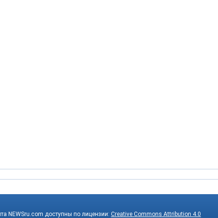
йта NEWSru.com доступны по лицензии:
Creative Commons Attribution 4.0