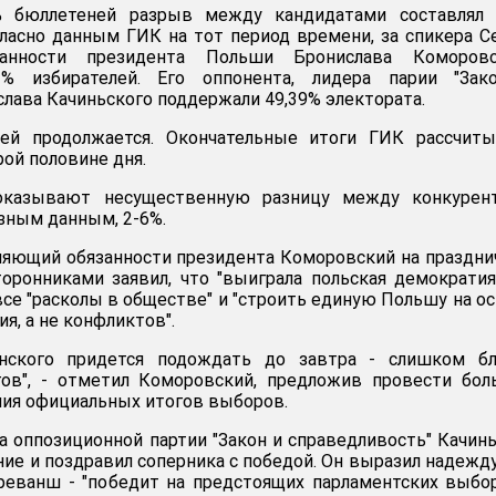
% бюллетеней разрыв между кандидатами составлял 
гласно данным ГИК на тот период времени, за спикера С
занности президента Польши Бронислава Коморовс
61% избирателей. Его оппонента, лидера парии "Зак
слава Качиньского поддержали 49,39% электората.
ей продолжается. Окончательные итоги ГИК рассчиты
ой половине дня.
показывают несущественную разницу между конкурент
зным данным, 2-6%.
няющий обязанности президента Коморовский на праздн
оронниками заявил, что "выиграла польская демократия
все "расколы в обществе" и "строить единую Польшу на о
я, а не конфликтов".
нского придется подождать до завтра - слишком бл
гов", - отметил Коморовский, предложив провести бо
ния официальных итогов выборов.
ва оппозиционной партии "Закон и справедливость" Качин
ие и поздравил соперника с победой. Он выразил надежду
реванш - "победит на предстоящих парламентских выбо