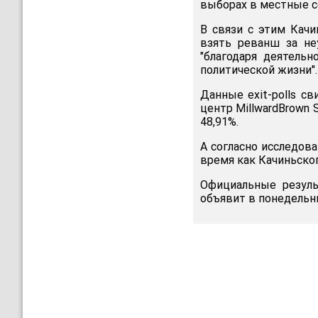
выборах в местные с
В связи с этим Качи
взять реванш за не
"благодаря деятельн
политической жизни".
Данные exit-polls с
центр MillwardBrown 
48,91%.
А согласно исследов
время как Качиньског
Официальные резуль
объявит в понедельни