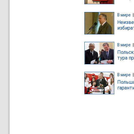
В мире
Неизве
избира
В мире
Польск
тура п
В мире
Польша
гарант