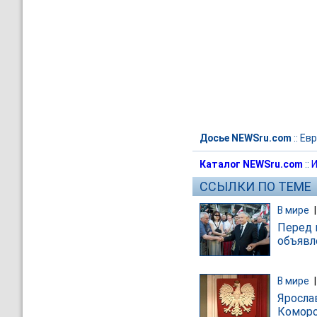
Досье NEWSru.com
::
Евр
Каталог NEWSru.com
::
И
ССЫЛКИ ПО ТЕМЕ
В мире
Перед 
объявл
В мире
Яросла
Коморо