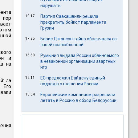
нарушать
ента
19:17
Партия Саакашвили решила
 пор
прекратить бойкот парламента
ивает
Грузии
 этом
нной
17:35
Борис Джонсон тайно обвенчался со
своей возлюбленной
ского
15:58
Румыния выдала России обвиняемого
он и
в незаконной организации азартных
ка на
игр
12:11
ЕС предложил Байдену единый
й: за
подход в отношении России
. Его
ивали
18:54
Европейским компаниям разрешили
летать в Россию в обход Белоруссии
ения