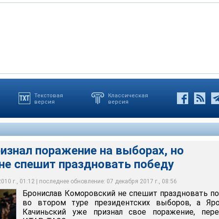
Текстовая
Классическая
версия
версия
кий не спешит праздновать победу во втором туре
ров, а Ярослав Качиньский уже признал свое поражение
изнал поражение на выборах, но
не спешит праздновать победу
10 г., 01:12 | последнее обновление: 07 декабря 2017 г., 08:56
Бронислав Коморовский не спешит праздновать п
во втором туре президентских выборов, а Яро
Качиньский уже признал свое поражение, пере