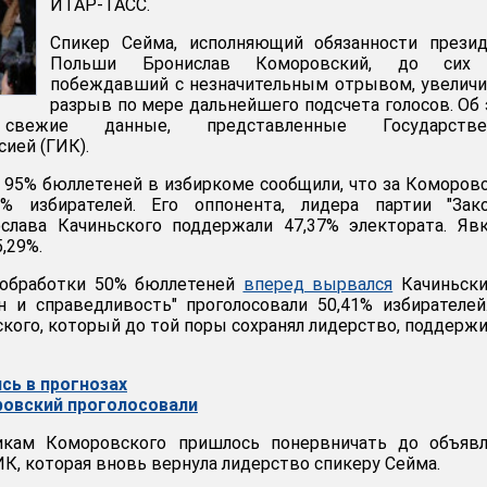
ИТАР-ТАСС.
Спикер Сейма, исполняющий обязанности презид
Польши Бронислав Коморовский, до сих
побеждавший с незначительным отрывом, увелич
разрыв по мере дальнейшего подсчета голосов. Об
 свежие данные, представленные Государстве
ией (ГИК).
 95% бюллетеней в избиркоме сообщили, что за Коморов
3% избирателей. Его оппонента, лидера партии "Зак
ослава Качиньского поддержали 47,37% электората. Яв
,29%.
 обработки 50% бюллетеней
вперед вырвался
Качиньски
н и справедливость" проголосовали 50,41% избирателей
кого, который до той поры сохранял лидерство, поддерж
сь в прогнозах
ровский проголосовали
икам Коморовского пришлось понервничать до объявл
К, которая вновь вернула лидерство спикеру Сейма.