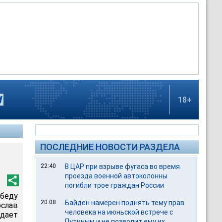
18+
ПОСЛЕДНИЕ НОВОСТИ РАЗДЕЛА
22:40
В ЦАР при взрыве фугаса во время
проезда военной автоколонны
погибли трое граждан России
обеду
20:08
Байден намерен поднять тему прав
слав
человека на июньской встрече с
дает
Путиным и не позволит ему их