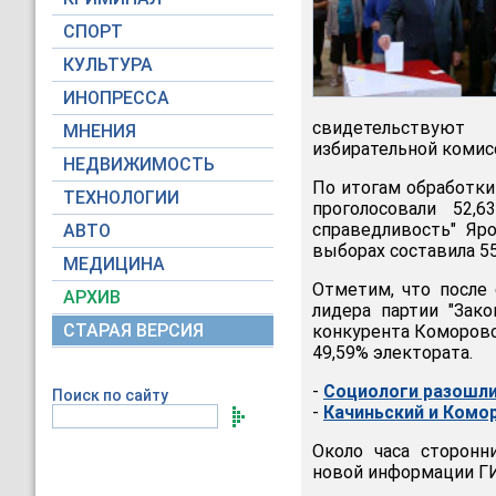
СПОРТ
КУЛЬТУРА
ИНОПРЕССА
свидетельствуют
МНЕНИЯ
избирательной комисс
НЕДВИЖИМОСТЬ
По итогам обработки
ТЕХНОЛОГИИ
проголосовали 52,6
справедливость" Яр
АВТО
выборах составила 55
МЕДИЦИНА
Отметим, что после
АРХИВ
лидера партии "Зако
СТАРАЯ ВЕРСИЯ
конкурента Коморовс
49,59% электората.
-
Социологи разошли
Поиск по сайту
-
Качиньский и Комо
Около часа сторонн
новой информации ГИ