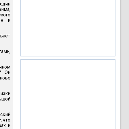
один
ейма,
кого
он и
вает
ами,
ичном
". Он
снове
изки
льшой
ьский
, что
рах и