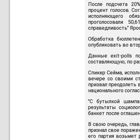
После подсчета 20
процент голосов. Со
исполняющего обя
проголосовали 50,
справедливость" Яро
Обработка бюллетен
опубликовать во втор
Данные exit-polls 
составляющую, по ра
Спикер Сейма, испол
вечере со своими ст
призвал преодолеть 
национального согласи
"С бутылкой шампа
результаты социоло
банкет после оглаше
В свою очередь, гла
признал свое поражен
его партия возьмет 