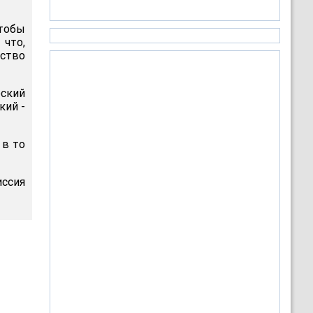
чтобы
 что,
ество
еский
кий -
 в то
иссия