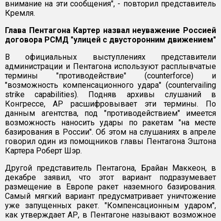
внимание на эти сообщения", - повторил представитель
Кремля.
Глава Пентагона Картер назвал неуважение Россией
договора РСМД "улицей с двусторонним движением"
В официальных выступлениях представители
администрации и Пентагона используют расплывчатые
термины "противодействие" (counterforce) и
"возможность компенсационного удара" (countervailing
strike capabilities). Подняв архивы слушаний в
Конгрессе, АР расшифровывает эти термины. По
данным агентства, под "противодействием" имеется
возможность наносить удары по ракетам "на месте
базирования в России". Об этом на слушаниях в апреле
говорил один из помощников главы Пентагона Эштона
Картера Роберт Шэр.
Другой представитель Пентагона, Брайан Маккеон, в
декабре заявил, что этот вариант подразумевает
размещение в Европе ракет наземного базирования.
Самый мягкий вариант предусматривает уничтожение
уже запущенных ракет. "Компенсационным ударом",
как утверждает АР, в Пентагоне называют возможное