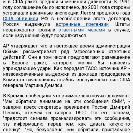
и в США ракет средней и меньшей дальности. К 1991
году соглашение было исполнено, до 2001 года стороны
устраивали взаимные инспекции. Летом прошлого года
США обвинили
РФ в несоблюдении этого договора,
Россия выдвинула
встречные претензии
. Штаты
неоднократно грозили
ответными мерами
в случае,
если нарушения будут продолжаться.
АР утверждает, что в настоящее время администрация
Обамы рассматривает ряд "агрессивных ответных
действий". Они в том числе предполагают размещение
в Европе ракет, которые могли бы наносить
упреждающие удары. Как передает ТАСС, источник АР -
незасекреченные выдержки из доклада председателя
Комитета начальников штабов вооруженных сил США
генерала Мартина Демпси.
В Кремле пообещали, что внимательно изучат документ.
"Мы обратили внимание на эти сообщения СМИ", -
заверил пресс-секретарь президента России Дмитрий
Песков, отвечая на вопрос ТАСС. По его словам,
"предстоит сначала проанализировать эти сообщения,
эту информацию перед тем, как давать какую-то
оценку". "Но, безусловно, мы обратили пристальное