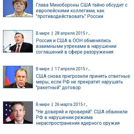
Глава Минобороны США тайно обсудит с
европейскими коллегами, как
"противодействовать" России
В мире
|
28 апреля 2015 г.,
Россия и США в ООН обменялись
взаимными упреками в нарушении
соглашений в сфере разоружения
В мире
|
17 апреля 2015 г.,
США снова пригрозили принять ответные
меры, если РФ не прекратит нарушать
"ракетный" договор
В мире
|
26 марта 2015 г.,
"Не доверяй и проверяй": США обвинили
РФ в нарушении режима
нераспространения ядерного оружия