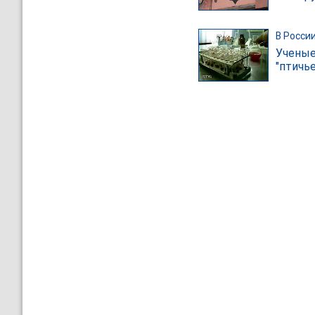
В Росси
Ученые
"птичье