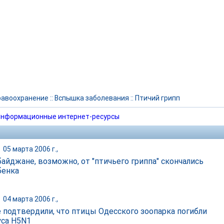
равоохранение
::
Вспышка заболевания
::
Птичий грипп
нформационные интернет-ресурсы
|
05 марта 2006 г.,
байджане, возможно, от "птичьего гриппа" скончались
бенка
|
04 марта 2006 г.,
 подтвердили, что птицы Одесского зоопарка погибли
уса H5N1