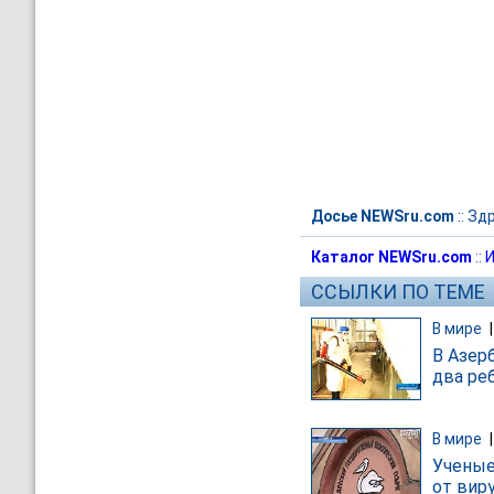
Досье NEWSru.com
::
Зд
Каталог NEWSru.com
::
И
ССЫЛКИ ПО ТЕМЕ
В мире
В Азер
два ре
В мире
Ученые
от вир