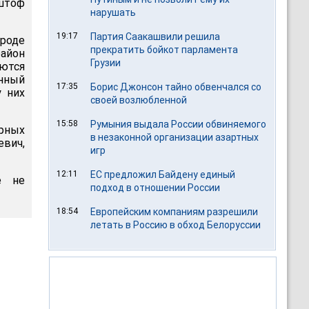
штоф
нарушать
19:17
Партия Саакашвили решила
ороде
прекратить бойкот парламента
айон
Грузии
аются
енный
17:35
Борис Джонсон тайно обвенчался со
у них
своей возлюбленной
15:58
Румыния выдала России обвиняемого
рных
в незаконной организации азартных
вич,
игр
12:11
ЕС предложил Байдену единый
е не
подход в отношении России
18:54
Европейским компаниям разрешили
летать в Россию в обход Белоруссии