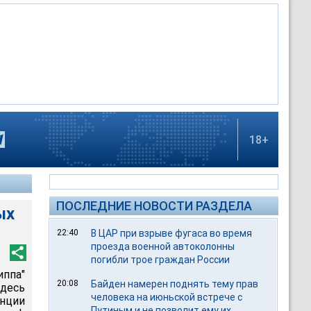
18+
ПОСЛЕДНИЕ НОВОСТИ РАЗДЕЛА
ых
22:40
В ЦАР при взрыве фугаса во время
проезда военной автоколонны
погибли трое граждан России
ппа"
20:08
Байден намерен поднять тему прав
десь
человека на июньской встрече с
нции
Путиным и не позволит ему их