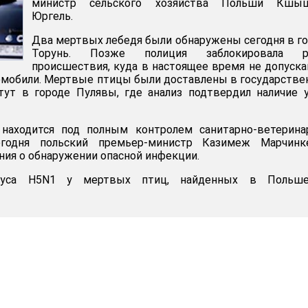
министр сельского хозяйства Польши Кшы
Юргель.
Два мертвых лебедя были обнаружены сегодня в г
Торунь. Позже полиция заблокировала р
происшествия, куда в настоящее время не допуск
омобили. Мертвые птицы были доставлены в государств
тут в городе Пулявы, где анализ подтвердил наличие 
 находится под полным контролем санитарно-ветерина
егодня польский премьер-министр Казимеж Марчинке
ия о обнаружении опасной инфекции.
руса H5N1 у мертвых птиц, найденных в Польш