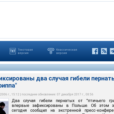
Текстовая
Классическая
версия
версия
ваны два случая гибели пернатых от "птичьего гриппа"
иксированы два случая гибели пернат
риппа"
006 г., 15:12 | последнее обновление: 07 декабря 2017 г., 08:56
Два случая гибели пернатых от "птичьего гри
впервые зафиксированы в Польше. Об этом з
сегодня сообщил на экстренной пресс-конфере