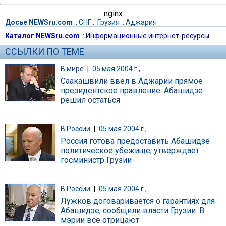
nginx
Досье NEWSru.com
::
СНГ
::
Грузия
::
Аджария
Каталог NEWSru.com
::
Информационные интернет-ресурсы
ССЫЛКИ ПО ТЕМЕ
В мире
|
05 мая 2004 г.,
Саакашвили ввел в Аджарии прямое
президентское правление. Абашидзе
решил остаться
В России
|
05 мая 2004 г.,
Россия готова предоставить Абашидзе
политическое убежище, утверждает
госминистр Грузии
В России
|
05 мая 2004 г.,
Лужков договаривается о гарантиях для
Абашидзе, сообщили власти Грузии. В
мэрии все отрицают