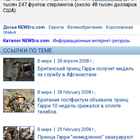
тысяч 247 фунтов стерлингов (около 48 тысяч долларов
США).
Досье NEWSru.com
::
Европа
::
Великобритания
::
Королевская
семья
Каталог NEWSru.com
::
Информационные интернет-ресурсы
ССЫЛКИ ПО ТЕМЕ
В мире
|
28 апреля 2008 г.,
Британский принц Гарри получит медаль
за службу в Афганистане
В мире
|
28 february 2008 г.,
Британия постфактум объявила: принц
Гарри 10 недель сражался в оплоте
талибов
В мире
|
29 february 2008 г.,
Принца Гарри "немедленно" эвакуируют