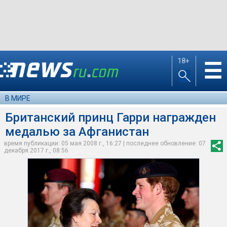
18+
☰
В МИРЕ
Британский принц Гарри награжден
медалью за Афганистан
время публикации: 05 мая 2008 г., 16:27 | последнее обновление: 07
декабря 2017 г., 08:56