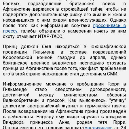
боевых подразделений британских войск в
Афганистане держался в строжайшей тайне, чтобы не
подвергать дополнительному риску его жизнь и жизни
находившихся с ним рядом военнослужащих. Однако
после того как информация все-таки
просочилась в
прессу
, талибы объявили о намерении начать за ним
охоту, отмечает ИТАР-ТАСС.
Принц должен был находиться в южноафганской
провинции Гильменд в составе подразделений
Королевской конной гвардии до апреля, однако
британское военное ведомство поспешило отозвать
принца из Афганистана после того, как факт пребывания
его в этой стране неожиданно стал достоянием СМИ.
Информационное молчание о пребывании Гарри в
Гильменде стало следствием договоренности,
достигнутой между министерством обороны
Великобритании и прессой. Как выяснилось, "утечку"
допустили австралийский журнал и германская газета.
После возвращения из Афганистана принц произведен
в лейтенанты. Награду ему лично вручила в казармах
Виндзора принцесса Анна, родная тетя Гарри.
Одновременно его годовая зарплата
увеличилась
до 24