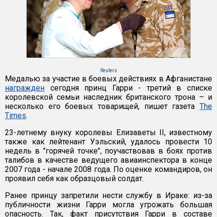
Reuters
Медалью за участие в боевых действиях в Афганистане
награжден
сегодня принц Гарри - третий в списке
королевской семьи наследник британского трона – и
несколько его боевых товарищей, пишет газета
The
Times
.
23-летнему внуку королевы Елизаветы II, известному
также как лейтенант Уэльский, удалось провести 10
недель в "горячей точке", поучаствовав в боях против
талибов в качестве ведущего авиаинспектора в конце
2007 года - начале 2008 года. По оценке командиров, он
проявил себя как образцовый солдат.
Ранее принцу запретили нести службу в Ираке: из-за
публичности жизни Гарри могла угрожать большая
опасность. Так, факт присутствия Гарри в составе