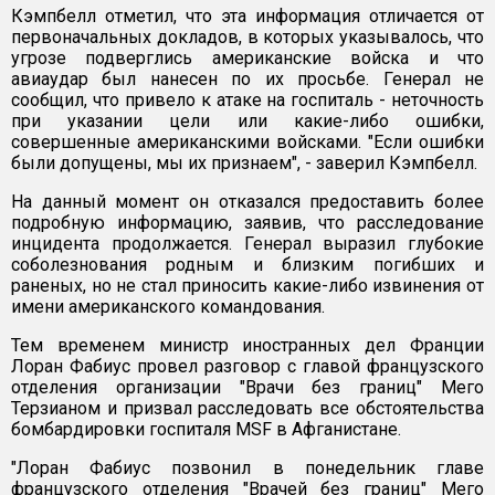
Кэмпбелл отметил, что эта информация отличается от
первоначальных докладов, в которых указывалось, что
угрозе подверглись американские войска и что
авиаудар был нанесен по их просьбе. Генерал не
сообщил, что привело к атаке на госпиталь - неточность
при указании цели или какие-либо ошибки,
совершенные американскими войсками. "Если ошибки
были допущены, мы их признаем", - заверил Кэмпбелл.
На данный момент он отказался предоставить более
подробную информацию, заявив, что расследование
инцидента продолжается. Генерал выразил глубокие
соболезнования родным и близким погибших и
раненых, но не стал приносить какие-либо извинения от
имени американского командования.
Тем временем министр иностранных дел Франции
Лоран Фабиус провел разговор с главой французского
отделения организации "Врачи без границ" Мего
Терзианом и призвал расследовать все обстоятельства
бомбардировки госпиталя MSF в Афганистане.
"Лоран Фабиус позвонил в понедельник главе
французского отделения "Врачей без границ" Мего