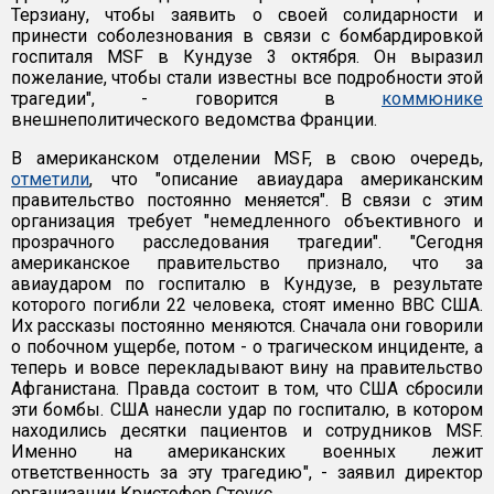
Терзиану, чтобы заявить о своей солидарности и
принести соболезнования в связи с бомбардировкой
госпиталя MSF в Кундузе 3 октября. Он выразил
пожелание, чтобы стали известны все подробности этой
трагедии", - говорится в
коммюнике
внешнеполитического ведомства Франции.
В американском отделении MSF, в свою очередь,
отметили
, что "описание авиаудара американским
правительство постоянно меняется". В связи с этим
организация требует "немедленного объективного и
прозрачного расследования трагедии". "Сегодня
американское правительство признало, что за
авиаударом по госпиталю в Кундузе, в результате
которого погибли 22 человека, стоят именно ВВС США.
Их рассказы постоянно меняются. Сначала они говорили
о побочном ущербе, потом - о трагическом инциденте, а
теперь и вовсе перекладывают вину на правительство
Афганистана. Правда состоит в том, что США сбросили
эти бомбы. США нанесли удар по госпиталю, в котором
находились десятки пациентов и сотрудников MSF.
Именно на американских военных лежит
ответственность за эту трагедию", - заявил директор
организации Кристофер Стоукс.