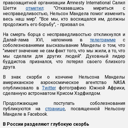
правозащитной организации Amnesty International Салил
Шетти
отметил
: "Отказавшись мириться с
несправедливостью, Нельсон Мандела помог изменить
весь наш мир". "Все мы, кто восхищался им, должны
продолжить его борьбу", - призвал он.
На смерть борца с несправедливостью откликнулся и
Далай-лама XVI, напомнив в
телеграмме
с
соболезнованиями высказывание Манделы о том, что
"имеет значение не сам факт того, что мы жили, а то, что
мы сделали для других людей". Духовный лидер
буддистов признался, что потерял своего близкого
друга.
В знак скорби о кончине Нельсона Манделы
американское аэрокосмическое агентство NASA
опубликовало в
Twitter
фотографию Южной Африки,
сделанную астронавтом Крисом Хэдфилдом.
Продолжающие поступать соболезнования
публикуются на
странице
, посвященной Нельсону
Манделе в Facebook.
В России разделяют глубокую скорбь