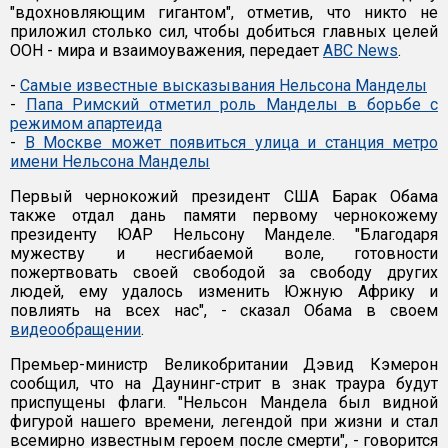
"вдохновляющим гигантом", отметив, что никто не
приложил столько сил, чтобы добиться главных целей
ООН - мира и взаимоуважения, передает
ABC News
.
-
Самые известные высказывания Нельсона Манделы
-
Папа Римский отметил роль Манделы в борьбе с
режимом апартеида
-
В Москве может появиться улица и станция метро
имени Нельсона Манделы
Первый чернокожий президент США Барак Обама
также отдал дань памяти первому чернокожему
президенту ЮАР Нельсону Манделе. "Благодаря
мужеству и несгибаемой воле, готовности
пожертвовать своей свободой за свободу других
людей, ему удалось изменить Южную Африку и
повлиять на всех нас", - сказал Обама в своем
видеообращении
.
Премьер-министр Великобритании Дэвид Кэмерон
сообщил, что на Даунинг-стрит в знак траура будут
приспущены флаги. "Нельсон Мандела был видной
фигурой нашего времени, легендой при жизни и стал
всемирно известным героем после смерти", - говорится