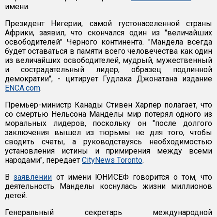
имени.
Президент Нигерии, самой густонаселенной страны
Африки, заявил, что скончался один из "величайших
освободителей" Черного континента. "Мандела всегда
будет оставаться в памяти всего человечества как один
из величайших освободителей, мудрый, мужественный
и сострадательный лидер, образец подлинной
демократии", - цитирует Гудлака Джонатана издание
ENCA.com
.
Премьер-министр Канады Стивен Харпер полагает, что
со смертью Нельсона Манделы мир потерял одного из
моральных лидеров, поскольку он "после долгого
заключения вышел из тюрьмы не для того, чтобы
сводить счеты, а руководствуясь необходимостью
установления истины и примирения между всеми
народами", передает
CityNews Toronto
.
В
заявлении
от имени ЮНИСЕФ говорится о том, что
деятельность Манделы коснулась жизни миллионов
детей.
Генеральный секретарь международной