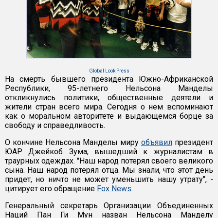
Global Look Press
На смерть бывшего президента Южно-Африканской
Республики, 95-летнего Нельсона Манделы
откликнулись политики, общественные деятели и
жители стран всего мира. Сегодня о нем вспоминают
как о моральном авторитете и выдающемся борце за
свободу и справедливость.
О кончине Нельсона Манделы миру
объявил
президент
ЮАР Джейкоб Зума, вышедший к журналистам в
траурных одеждах. "Наш народ потерял своего великого
сына. Наш народ потерял отца. Мы знали, что этот день
придет, но ничто не может уменьшить нашу утрату", -
цитирует его обращение
Fox News
.
Генеральный секретарь Организации Объединенных
Наций Пан Ги Мун назван Нельсона Манделу