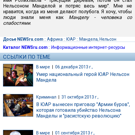
имя Ролихлахла - трясущий деревья, потом он стал
Нельсоном Манделой и потряс весь мир". Мне не
нравится, когда из меня делают полубога. Я хочу, чтобы
люди знали меня как
Манделу - человека со
слабостями
.
Досье NEWSru.com
::
Африка
::
ЮАР
::
Мандела, Нельсон
Каталог NEWSru.com
::
Информационные интернет-ресурсы
ССЫЛКИ ПО ТЕМЕ
В мире
|
06 декабря 2013 г.,
Умер национальный герой ЮАР Нельсон
Мандела
Криминал
|
31 октября 2013 г.,
В ЮАР вынесен приговор "Армии буров",
которая готовила убийство Нельсона
Манделы и "расистскую революцию"
В мире
|
01 сентября 2013 г.,