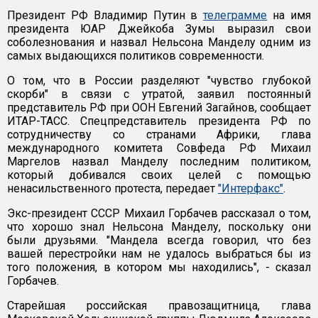
Президент РФ Владимир Путин в
телеграмме
на имя
президента ЮАР Джейкоба Зумы выразил свои
соболезнования и назвал Нельсона Манделу одним из
самых выдающихся политиков современности.
О том, что в России разделяют "чувство глубокой
скорби" в связи с утратой, заявил постоянный
представитель РФ при ООН Евгений Загайнов, сообщает
ИТАР-ТАСС. Спецпредставитель президента РФ по
сотрудничеству со странами Африки, глава
международного комитета Совфеда РФ Михаил
Маргелов назвал Манделу последним политиком,
который добивался своих целей с помощью
ненасильственного протеста, передает
"Интерфакс"
.
Экс-президент СССР Михаил Горбачев рассказал о том,
что хорошо знал Нельсона Манделу, поскольку они
были друзьями. "Мандела всегда говорил, что без
вашей перестройки нам не удалось выбраться бы из
того положения, в котором мы находились", - сказал
Горбачев.
Старейшая российская правозащитница, глава