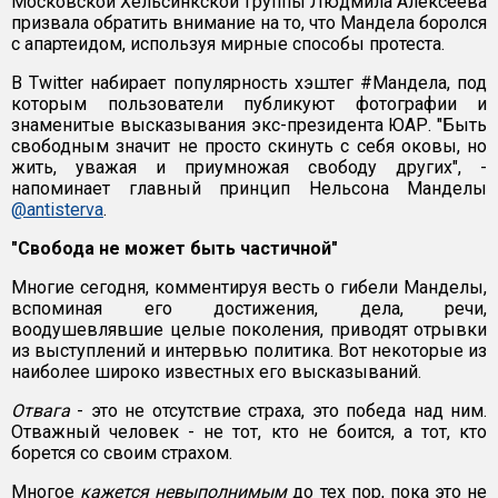
Московской Хельсинкской группы Людмила Алексеева
призвала обратить внимание на то, что Мандела боролся
с апартеидом, используя мирные способы протеста.
В Twitter набирает популярность хэштег #Мандела, под
которым пользователи публикуют фотографии и
знаменитые высказывания экс-президента ЮАР. "Быть
свободным значит не просто скинуть с себя оковы, но
жить, уважая и приумножая свободу других", -
напоминает главный принцип Нельсона Манделы
@antisterva
.
"Свобода не может быть частичной"
Многие сегодня, комментируя весть о гибели Манделы,
вспоминая его достижения, дела, речи,
воодушевлявшие целые поколения, приводят отрывки
из выступлений и интервью политика. Вот некоторые из
наиболее широко известных его высказываний.
Отвага
- это не отсутствие страха, это победа над ним.
Отважный человек - не тот, кто не боится, а тот, кто
борется со своим страхом.
Многое
кажется невыполнимым
до тех пор, пока это не