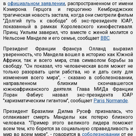
в
официальном заявлении
, распространенном от имени
Кэмерона. Герцога и герцогиню Кембриджских
трагическая новость застала, когда они смотрели фильм
"Долгий путь к свободе" об экс-президенте ЮАР,
показанный в рамках Королевского кинофестиваля.
Принц Уильям заверил, что вместе с женой молится о
Нельсоне Манделе и его семье, сообщает
ВВС
.
Президент Франции Франсуа Олланд выразил
уверенность, что Мандела вошел в историю как Южной
Африки, так и всего мира, став символом борьбы за
свободу. "Он показал, что человеческая воля может не
только разорвать цепи рабства, но и дать силу для
изменения всего мира", - сказано в соболезновании,
направленном близким скончавшегося
южноафриканского деятеля. Глава МИДа Франции
Лоран Фабиус назвал экс-президента ЮАР
"харизматическим гигантом", сообщает
Paris Normande
.
Президент Бразилии Дилма Русеф призналась, что
оплакивает смерть Манделы как потерю близкого
человека. "Пример этого великого лидера поможет
всем тем, кто борется за социальную справедливость и
мир во всем мире", - говорится в
соболезновании
от ее