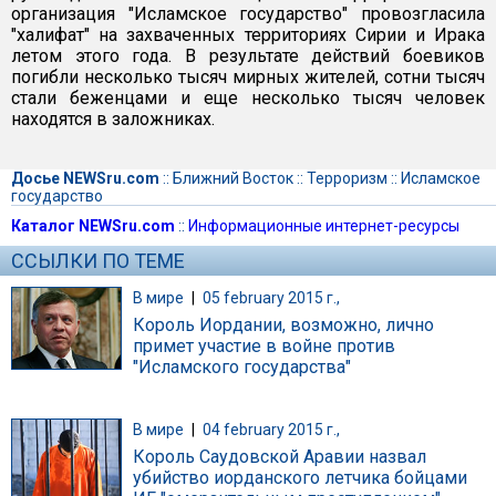
организация "Исламское государство" провозгласила
"халифат" на захваченных территориях Сирии и Ирака
летом этого года. В результате действий боевиков
погибли несколько тысяч мирных жителей, сотни тысяч
стали беженцами и еще несколько тысяч человек
находятся в заложниках.
Досье NEWSru.com
::
Ближний Восток
::
Терроризм
::
Исламское
государство
Каталог NEWSru.com
::
Информационные интернет-ресурсы
ССЫЛКИ ПО ТЕМЕ
В мире
|
05 february 2015 г.,
Король Иордании, возможно, лично
примет участие в войне против
"Исламского государства"
В мире
|
04 february 2015 г.,
Король Саудовской Аравии назвал
убийство иорданского летчика бойцами