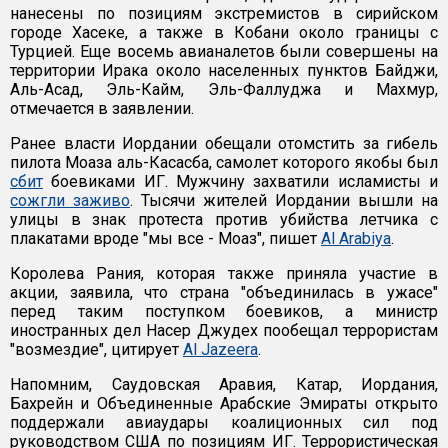
нанесены по позициям экстремистов в сирийском
городе Хасеке, а также в Кобани около границы с
Турцией. Еще восемь авианалетов были совершены на
территории Ирака около населенных пунктов Байджи,
Аль-Асад, Эль-Кайм, Эль-Фаллуджа и Махмур,
отмечается в заявлении.
Ранее власти Иордании обещали отомстить за гибель
пилота Моаза аль-Касасба, самолет которого якобы был
сбит
боевиками ИГ. Мужчину захватили исламисты и
сожгли заживо
. Тысячи жителей Иордании вышли на
улицы в знак протеста против убийства летчика с
плакатами вроде "мы все - Моаз", пишет
Al Arabiya
.
Королева Рания, которая также приняла участие в
акции, заявила, что страна "объединилась в ужасе"
перед таким поступком боевиков, а министр
иностранных дел Насер Джудех пообещал террористам
"возмездие", цитирует
Al Jazeera
.
Напомним, Саудовская Аравия, Катар, Иордания,
Бахрейн и Объединенные Арабские Эмираты открыто
поддержали авиаудары коалиционных сил под
руководством США по позициям ИГ. Террористическая