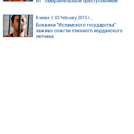
ИГ "омерзительным преступлением"
В мире
|
03 february 2015 г.,
Боевики "Исламского государства"
заживо сожгли пленного иорданского
летчика