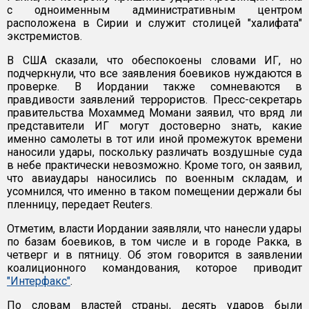
с одноименным административным центром
расположена в Сирии и служит столицей "халифата"
экстремистов.
В США сказали, что обеспокоены словами ИГ, но
подчеркнули, что все заявления боевиков нуждаются в
проверке. В Иордании также сомневаются в
правдивости заявлений террористов. Пресс-секретарь
правительства Мохаммед Момани заявил, что вряд ли
представители ИГ могут достоверно знать, какие
именно самолеты в тот или иной промежуток времени
наносили удары, поскольку различать воздушные суда
в небе практически невозможно. Кроме того, он заявил,
что авиаудары наносились по военным складам, и
усомнился, что именно в таком помещении держали бы
пленницу, передает Reuters.
Отметим, власти Иордании заявляли, что нанесли удары
по базам боевиков, в том числе и в городе Ракка, в
четверг и в пятницу. Об этом говорится в заявлении
коалиционного командования, которое приводит
"Интерфакс"
.
По словам властей страны, десять ударов были