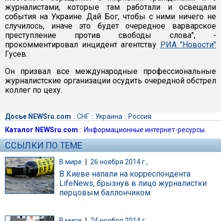
журналистами, которые там работали и освещали
события на Украине. Дай Бог, чтобы с ними ничего не
случилось, иначе это будет очередное варварское
преступление против свободы слова", -
прокомментировал инцидент агентству
РИА "Новости"
Гусев.
Он призвал все международные профессиональные
журналистские организации осудить очередной обстрел
коллег по цеху.
Досье NEWSru.com
::
СНГ
::
Украина
::
Россия
Каталог NEWSru.com
::
Информационные интернет-ресурсы
ССЫЛКИ ПО ТЕМЕ
В мире
|
26 ноября 2014 г.,
В Киеве напали на корреспондента
LifeNews, брызнув в лицо журналистки
перцовым баллончиком
В мире
|
24 ноября 2014 г.,