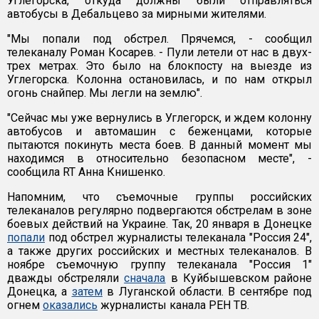
Углегорска, откуда должны были отправляться
автобусы в Дебальцево за мирными жителями.
"Мы попали под обстрел. Прячемся, - сообщил
телеканалу Роман Косарев. - Пули летели от нас в двух-
трех метрах. Это было на блокпосту на выезде из
Углегорска. Колонна остановилась, и по нам открыл
огонь снайпер. Мы легли на землю".
"Сейчас мы уже вернулись в Углегорск, и ждем колонну
автобусов и автомашин с беженцами, которые
пытаются покинуть места боев. В данный момент мы
находимся в относительно безопасном месте", -
сообщила RT Анна Книшенко.
Напомним, что съемочные группы российских
телеканалов регулярно подвергаются обстрелам в зоне
боевых действий на Украине. Так, 20 января в Донецке
попали
под обстрел журналисты телеканала "Россия 24",
а также других российских и местных телеканалов. В
ноябре съемочную группу телеканала "Россия 1"
дважды обстреляли
сначала
в Куйбышевском районе
Донецка, а
затем
в Луганской области. В сентябре под
огнем
оказались
журналисты канала РЕН ТВ.