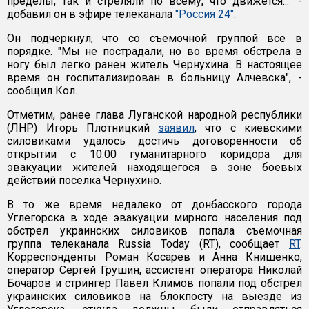
пределы, так и стреляли по всему, что движется..." -
добавил он в эфире телеканала
"Россия 24"
.
Он подчеркнул, что со съемочной группой все в
порядке. "Мы не пострадали, но во время обстрела в
ногу был легко ранен житель Чернухина. В настоящее
время он госпитализирован в больницу Алчевска", -
сообщил Кол.
Отметим, ранее глава Луганской народной республики
(ЛНР) Игорь Плотницкий
заявил
, что с киевскими
силовиками удалось достичь договоренности об
открытии с 10:00 гуманитарного коридора для
эвакуации жителей находящегося в зоне боевых
действий поселка Чернухино.
В то же время недалеко от донбасского города
Углегорска в ходе эвакуации мирного населения под
обстрел украинских силовиков попала съемочная
группа телеканала Russia Today (RT), сообщает
RT
.
Корреспонденты Роман Косарев и Анна Книшенко,
оператор Сергей Грушин, ассистент оператора Николай
Бочаров и стрингер Павел Климов попали под обстрел
украинских силовиков на блокпосту на выезде из