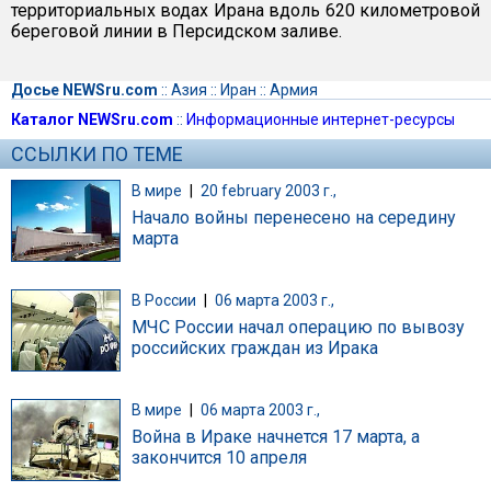
территориальных водах Ирана вдоль 620 километровой
береговой линии в Персидском заливе.
Досье NEWSru.com
::
Азия
::
Иран
::
Армия
Каталог NEWSru.com
::
Информационные интернет-ресурсы
ССЫЛКИ ПО ТЕМЕ
В мире
|
20 february 2003 г.,
Начало войны перенесено на середину
марта
В России
|
06 марта 2003 г.,
МЧС России начал операцию по вывозу
российских граждан из Ирака
В мире
|
06 марта 2003 г.,
Война в Ираке начнется 17 марта, а
закончится 10 апреля