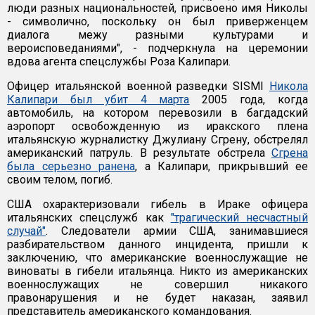
люди разных национальностей, присвоено имя Николы
- символично, поскольку он был приверженцем
диалога межу разными культурами и
вероисповеданиями", - подчеркнула на церемонии
вдова агента спецслужбы Роза Калипари.
Офицер итальянской военной разведки SISMI
Никола
Калипари был убит 4 марта
2005 года, когда
автомобиль, на котором перевозили в багдадский
аэропорт освобожденную из иракского плена
итальянскую журналистку Джулиану Сгрену, обстрелял
американский патруль. В результате обстрела
Сгрена
была серьезно ранена
, а Калипари, прикрывший ее
своим телом, погиб.
США охарактеризовали гибель в Ираке офицера
итальянских спецслужб как
"трагический несчастный
случай"
. Следователи армии США, занимавшиеся
разбирательством данного инцидента, пришли к
заключению, что американские военнослужащие не
виноваты в гибели итальянца. Никто из американских
военнослужащих не совершил никакого
правонарушения и не будет наказан, заявил
представитель американского командования.