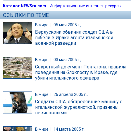
Каталог NEWSru.com
::
Информационные интернет-ресурсы
ССЫЛКИ ПО ТЕМЕ
В мире
|
05 мая 2005 г.,
Берлускони обвинил солдат США в
гибели в Ираке агента итальянской
военной разведки
В мире
|
03 мая 2005 г.,
Секретный документ Пентагона: правила
поведения на блокпосту в Ираке, где
убили итальянского офицера
В мире
|
26 апреля 2005 г.,
Солдаты США, обстрелявшие машину с
итальянской журналисткой, признаны
невиновными
В мире
|
14 марта 2005 г.,