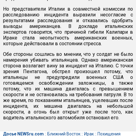
Но представители Италии в совместной комиссии по
расследованию инцидента выразили несогласие с
результатами расследования и отказались одобрить
выводы американцев. В докладе итальянских
экспертов говорится, что причиной гибели Калипари в
Ираке стала неопытность американских военных,
которые действовали в состоянии стресса.
Обе стороны сошлись во мнении, что у солдат не было
намерения убивать итальянцев. Однако американская
сторона возлагает вину за инцидент на Италию. С точки
зрения Пентагона, обстрел произошел потому, что
итальянцы не предупредили военных США о
готовящемся освобождении заложницы, а также
потому, что их машина двигалась с превышением
скорости и не остановилась на требования патруля. В то
же время, по показаниям итальянцев, уцелевших после
инцидента, их машина двигалась на небольшой
скорости, а огонь был открыт уже после того, как
водитель итальянского автомобиля остановил его.
Досье NEWSru.com
::
Ближний Восток
::
Ирак
::
Похищения