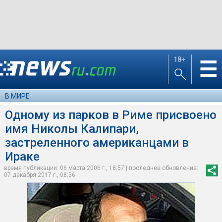
18+
☰
В МИРЕ
Одному из парков в Риме присвоено
имя Николы Калипари,
застреленного американцами в
Ираке
время публикации: 06 марта 2006 г., 18:57 | последнее обновление:
07 декабря 2017 г., 08:56