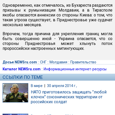
Одновременно, как отмечалось, из Бухареста раздаются
призывы к румынизации Молдавии, а в Тирасполе
якобы опасаются аннексии со стороны Киева: о том, что
такая угроза существует, в Приднестровье уже судачат
несколько месяцев.
Впрочем, тогда причина для укрепления границ могла
быть совершенно иной - Украина опасается, что со
стороны Приднестровья может хлынуть поток
пророссийски настроенных митингующих.
Досье NEWSru.com
::
СНГ
::
Молдавия
::
Правительство
Каталог NEWSru.com
::
Информационные интернет-ресурсы
ССЫЛКИ ПО ТЕМЕ
В мире
|
30 апреля 2014 г.,
НАТО приготовилось защищать "любой
клочок" союзнических территории от
российских солдат