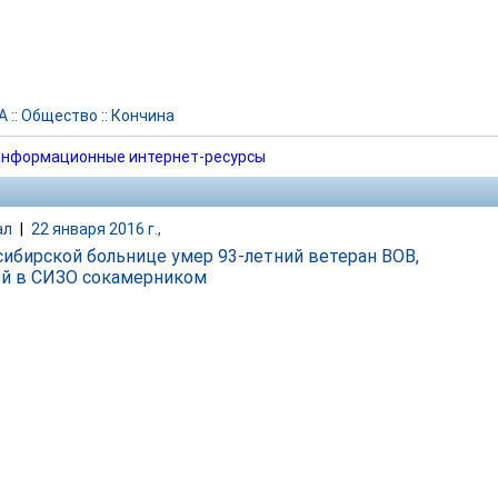
А
::
Общество
::
Кончина
нформационные интернет-ресурсы
ал
|
22 января 2016 г.,
сибирской больнице умер 93-летний ветеран ВОВ,
й в СИЗО сокамерником