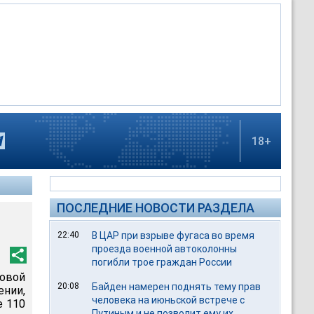
18+
ПОСЛЕДНИЕ НОВОСТИ РАЗДЕЛА
22:40
В ЦАР при взрыве фугаса во время
проезда военной автоколонны
погибли трое граждан России
овой
20:08
Байден намерен поднять тему прав
ении,
человека на июньской встрече с
е 110
Путиным и не позволит ему их