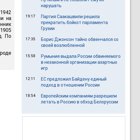
нарушать
 1942
19:17
Партия Саакашвили решила
ии на
прекратить бойкот парламента
нник
Грузии
 1905
д. По
17:35
Борис Джонсон тайно обвенчался со
своей возлюбленной
ороде
15:58
Румыния выдала России обвиняемого
в незаконной организации азартных
игр
12:11
ЕС предложил Байдену единый
подход в отношении России
18:54
Европейским компаниям разрешили
летать в Россию в обход Белоруссии