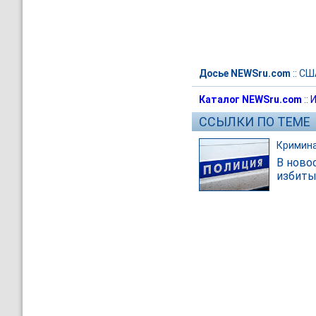
Досье NEWSru.com
::
СШ
Каталог NEWSru.com
::
И
ССЫЛКИ ПО ТЕМЕ
Кримин
В ново
избиты