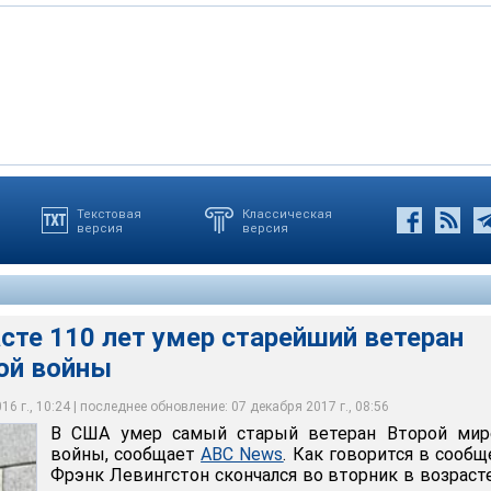
Текстовая
Классическая
версия
версия
тарый ветеран Второй мировой войны, сообщает ABC News. Как
ии, Фрэнк Левингстон скончался во вторник в возрасте 110 лет
сте 110 лет умер старейший ветеран
ой войны
6 г., 10:24 | последнее обновление: 07 декабря 2017 г., 08:56
В США умер самый старый ветеран Второй мир
войны, сообщает
ABC News
. Как говорится в сообщ
Фрэнк Левингстон скончался во вторник в возраст