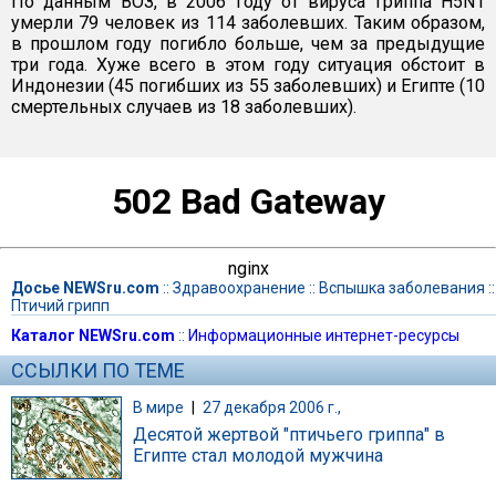
По данным ВОЗ, в 2006 году от вируса гриппа H5N1
умерли 79 человек из 114 заболевших. Таким образом,
в прошлом году погибло больше, чем за предыдущие
три года. Хуже всего в этом году ситуация обстоит в
Индонезии (45 погибших из 55 заболевших) и Египте (10
смертельных случаев из 18 заболевших).
502 Bad Gateway
nginx
Досье NEWSru.com
::
Здравоохранение
::
Вспышка заболевания
::
Птичий грипп
Каталог NEWSru.com
::
Информационные интернет-ресурсы
ССЫЛКИ ПО ТЕМЕ
В мире
|
27 декабря 2006 г.,
Десятой жертвой "птичьего гриппа" в
Египте стал молодой мужчина