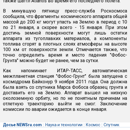
также шаттл Atlantis во время его последнего полета.
В минувшую пятницу пресс-служба Роскосмоса
сообщила, что фрагменты космического аппарата общей
массой до 200 кг могут упасть на Землю в период с 10
по 21 января, а скорее всего - 15 января. При этом
достичь земной поверхности могут лишь остатки
аппарата из тугоплавких материалов, а компоненты
топлива сгорят в плотных слоях атмосферы на высоте
100 км от поверхности земли. Отмечается также, что
точно определить время и место падения "Фобос-
Грунта" можно будет не ранее, чем за сутки.
Как напоминает ИТАР-ТАСС, автоматическая
межпланетная станция "Фобос-Грунт" была запущена с
космодрома Байконур 9 ноября 2011 года. Она должна
была взять со спутника Марса Фобоса образец грунта и
доставить его на Землю. Аппарат вышел на низкую
околоземную орбиту, но по не понятным причинам на
отлетную траекторию выйти не смог. Заключение
комиссии по аварии ожидается в конце января.
Досье NEWSru.com
::
Наука и технологии
::
Космос
::
Спутник