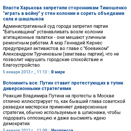
Власти Харькова запретили сторонникам Тимошенко
"играть в войну" у стен колонии и сорить объедками
сала и шашлыков
Административный суд города запретил партии
"Батькивщина" устанавливать возле колонии
агитационные палатки - они мешают уличным
ремонтным работам. А мэр Геннадий Кернес
предупредил активистов во главе с "боевиком"
Александром Турчиновым (замглавы партии), что не
позволит нарушать городские спокойствие и
благоустройство.
5 января 2012 г., 11:13 ::
В мире
Вспомнить все: Путин ставит протестующих в тупик
диверсионными стратегиями
Реакция Владимира Путина на протесты в Москве
отлично иллюстрирует то, как бывший глава советской
разведки мастерски применяет диверсионные
стратегии, обычно используемые в шпионаже, чтобы
подорвать оппозицию и даже высмеять идею
демократии.
5 января 2012 г., 11:09 ::
Инопресса