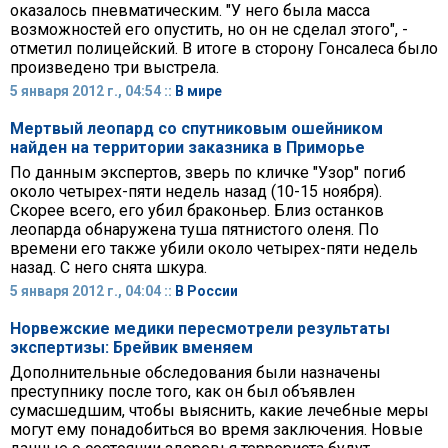
оказалось пневматическим. "У него была масса
возможностей его опустить, но он не сделал этого", -
отметил полицейский. В итоге в сторону Гонсалеса было
произведено три выстрела.
5 января 2012 г., 04:54 ::
В мире
Мертвый леопард со спутниковым ошейником
найден на территории заказника в Приморье
По данным экспертов, зверь по кличке "Узор" погиб
около четырех-пяти недель назад (10-15 ноября).
Скорее всего, его убил браконьер. Близ останков
леопарда обнаружена туша пятнистого оленя. По
времени его также убили около четырех-пяти недель
назад. С него снята шкура.
5 января 2012 г., 04:04 ::
В России
Норвежские медики пересмотрели результаты
экспертизы: Брейвик вменяем
Дополнительные обследования были назначены
преступнику после того, как он был объявлен
сумасшедшим, чтобы выяснить, какие лечебные меры
могут ему понадобиться во время заключения. Новые