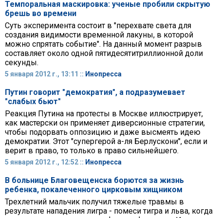
Темпоральная маскировка: ученые пробили скрытую
брешь во времени
Суть эксперимента состоит в "перехвате света для
создания видимости временной лакуны, в которой
можно спрятать событие". На данный момент разрыв
составляет около одной пятидесятитриллионной доли
секунды.
5 января 2012 г., 13:11 ::
Инопресса
Путин говорит "демократия", а подразумевает
"слабых бьют"
Реакция Путина на протесты в Москве иллюстрирует,
как мастерски он применяет диверсионные стратегии,
чтобы подорвать оппозицию и даже высмеять идею
демократии. Этот "супергерой а-ля Берлускони", если и
верит в право, то только в право сильнейшего.
5 января 2012 г., 12:52 ::
Инопресса
В больнице Благовещенска борются за жизнь
ребенка, покалеченного цирковым хищником
Трехлетний мальчик получил тяжелые травмы в
результате нападения лигра - помеси тигра и льва, когда