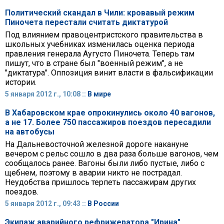
Политический скандал в Чили: кровавый режим
Пиночета перестали считать диктатурой
Под влиянием правоцентристского правительства в
школьных учебниках изменилась оценка периода
правления генерала Аугусто Пиночета. Теперь там
пишут, что в стране был "военный режим", а не
"диктатура". Оппозиция винит власти в фальсификации
истории.
5 января 2012 г., 10:08 ::
В мире
В Хабаровском крае опрокинулись около 40 вагонов,
а не 17. Более 750 пассажиров поездов пересадили
на автобусы
На Дальневосточной железной дороге накануне
вечером с рельс сошло в два раза больше вагонов, чем
сообщалось ранее. Вагоны были либо пустые, либо с
щебнем, поэтому в аварии никто не пострадал.
Неудобства пришлось терпеть пассажирам других
поездов.
5 января 2012 г., 09:43 ::
В России
Экипаж аварийного рефрижератора "Ирина"