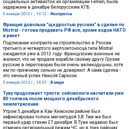
социальных активисток из организации Femen, была
задержана в декабре белорусским КГБ.
5 января 2012 г., 14:12 ::
Инопресса
Франция довольна "щедростью русских" в сделке по
Mistral - готова продавать РФ все, кроме кодов НАТО
и ракет
Подписание контракта на строительство в России
третьего и четвертого вертолетоносца типа Mistral
ожидается уже в 2012 году. Французские военные не
жалеют, что не продали корабли своему другу Грузии:
русские в переговорах были очень великодушны, хотя
им по-прежнему сильно не доверяют. А сама сделка -
это личный успех Николя Саркози.
5 января 2012 г., 14:07 ::
В мире
Туву продолжает трясти: сейсмологи насчитали уже
80 толчков после мощного декабрьского
землетрясения
Утром 5 декабря в Каа-Хемском районе был
зафиксирован толчок магнитудой 3,8. Там же был
первый удар стихии 27 декабря. В Туве недавно был
отменен региональный режим ЧС, но в трех районах