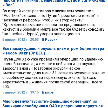
"прокатить Путина", репрессиях и штабе "Анти-Жулик
и Вор"
Во второй части разговора с писателем основатель
"РосПила" заявляет, что Путин "проел свою власть" и
"возглавит реформы, чтобы их затормозить".
"Кремлевские мыши плакали, но продолжали есть
кактус": выборами 4 марта все так же будет руководить
"волшебник Чуров", уверен оппозиционер.
5 января 2012 г., 20:53 ::
В России
Вьетнамцу удалили опухоль диаметром более метра
и весом 90 кг (ВИДЕО)
Нгуен Дуй Хаю уже проводили операцию по удалению
новообразования, а вместе с ней и ноги, но опухоль
выросла вновь. Повторное хирургическое
вмешательство дало шанс 31-летнему мужчине, уже не
способному ходить, на нормальную жизнь. Правда,
вероятность выживания после такой операции - всего
50%.
5 января 2012 г., 19:15 ::
В мире
Многодетную "туристку-фальшивомонетчицу" из
Башкирии освободили в ОАЭ и разрешили вернуться