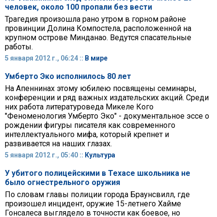
человек, около 100 пропали без вести
Трагедия произошла рано утром в горном районе
провинции Долина Компостела, расположенной на
крупном острове Минданао. Ведутся спасательные
работы.
5 января 2012 г., 06:24 ::
В мире
Умберто Эко исполнилось 80 лет
На Апеннинах этому юбилею посвящены семинары,
конференции и ряд важных издательских акций. Среди
них работа литературоведа Микеле Кого
"Феноменология Умберто Эко" - документальное эссе о
рождении фигуры писателя как современного
интеллектуального мифа, который крепнет и
развивается на наших глазах.
5 января 2012 г., 05:40 ::
Культура
У убитого полицейскими в Техасе школьника не
было огнестрельного оружия
По словам главы полиции города Браунсвилл, где
произошел инцидент, оружие 15-летнего Хайме
Гонсалеса выглядело в точности как боевое, но