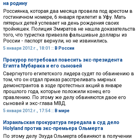
на родину
Россиянка, которая два месяца провела под арестом в
гостиничном номере, 6 января прилетит в Уфу. Мать
пятерых детей успевает на день рождения своих
тройняшек. Полиция Эмиратов не нашла доказательств
того, что туристка привезла фальшивые доллары из
России - паспорт вернули, но не извинились.
5 января 2012 г., 18:01 ::
В России
Прокурор потребовал повесить экс-президента
Египта Мубарака и его сыновей
Свергнутого египетского лидера судят по обвинению в
том, что он отдал приказ расстреливать мирных
демонстрантов в ходе протестных акций в январе
прошлого года, которые положили конец его
правлению. По этому же делу обвиняются двое его
сыновей и экс-глава МВД.
5 января 2012 г., 17:54 ::
В мире
Израильская прокуратура передала в суд дело
Holyland против экс-премьера Ольмерта
По этому делу Эхуда Ольмерта обвиняют в получении