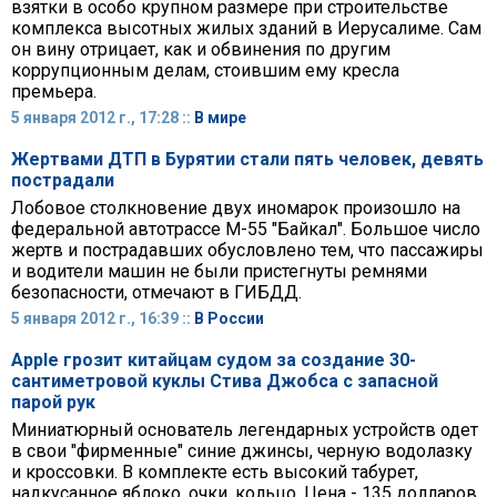
взятки в особо крупном размере при строительстве
комплекса высотных жилых зданий в Иерусалиме. Сам
он вину отрицает, как и обвинения по другим
коррупционным делам, стоившим ему кресла
премьера.
5 января 2012 г., 17:28 ::
В мире
Жертвами ДТП в Бурятии стали пять человек, девять
пострадали
Лобовое столкновение двух иномарок произошло на
федеральной автотрассе М-55 "Байкал". Большое число
жертв и пострадавших обусловлено тем, что пассажиры
и водители машин не были пристегнуты ремнями
безопасности, отмечают в ГИБДД.
5 января 2012 г., 16:39 ::
В России
Apple грозит китайцам судом за создание 30-
сантиметровой куклы Стива Джобса с запасной
парой рук
Миниатюрный основатель легендарных устройств одет
в свои "фирменные" синие джинсы, черную водолазку
и кроссовки. В комплекте есть высокий табурет,
надкусанное яблоко, очки, кольцо. Цена - 135 долларов.