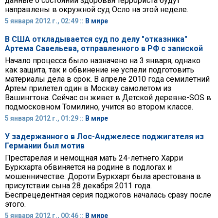
данные о состоянии здоровья террориста будут
направлены в окружной суд Осло на этой неделе.
5 января 2012 г., 02:49 ::
В мире
В США откладывается суд по делу "отказника"
Артема Савельева, отправленного в РФ с запиской
Начало процесса было назначено на 3 января, однако
как защита, так и обвинение не успели подготовить
материалы дела в срок. В апреле 2010 года семилетний
Артем прилетел один в Москву самолетом из
Вашингтона. Сейчас он живет в Детской деревне-SOS в
подмосковном Томилино, учится во втором классе.
5 января 2012 г., 01:29 ::
В мире
У задержанного в Лос-Анджелесе поджигателя из
Германии был мотив
Престарелая и немощная мать 24-летнего Харри
Буркхарта обвиняется на родине в подлогах и
мошенничестве. Дороти Буркхарт была арестована в
присутствии сына 28 декабря 2011 года.
Беспрецедентная серия поджогов началась сразу после
этого.
5 января 2012 г., 00:46 ::
В мире