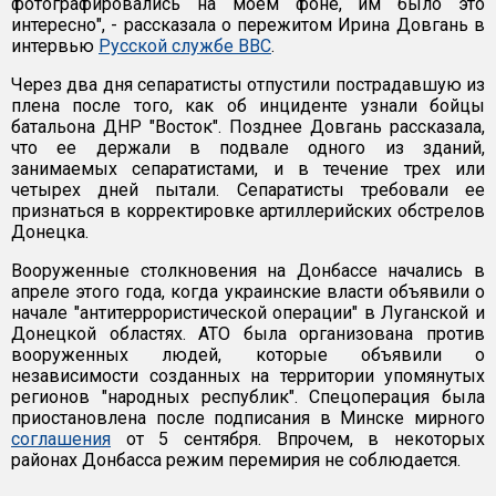
фотографировались на моем фоне, им было это
интересно", - рассказала о пережитом Ирина Довгань в
интервью
Русской службе ВВС
.
Через два дня сепаратисты отпустили пострадавшую из
плена после того, как об инциденте узнали бойцы
батальона ДНР "Восток". Позднее Довгань рассказала,
что ее держали в подвале одного из зданий,
занимаемых сепаратистами, и в течение трех или
четырех дней пытали. Сепаратисты требовали ее
признаться в корректировке артиллерийских обстрелов
Донецка.
Вооруженные столкновения на Донбассе начались в
апреле этого года, когда украинские власти объявили о
начале "антитеррористической операции" в Луганской и
Донецкой областях. АТО была организована против
вооруженных людей, которые объявили о
независимости созданных на территории упомянутых
регионов "народных республик". Спецоперация была
приостановлена после подписания в Минске мирного
соглашения
от 5 сентября. Впрочем, в некоторых
районах Донбасса режим перемирия не соблюдается.