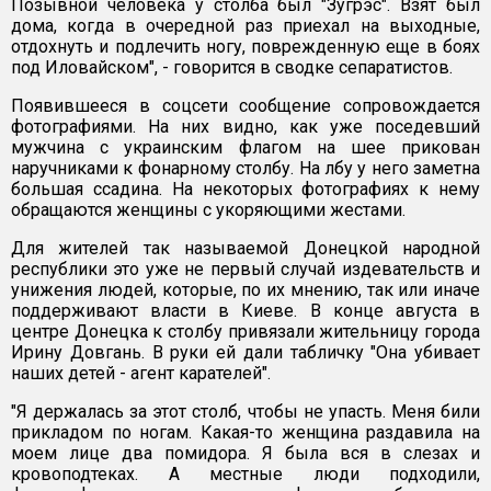
Позывной человека у столба был "Зугрэс". Взят был
дома, когда в очередной раз приехал на выходные,
отдохнуть и подлечить ногу, поврежденную еще в боях
под Иловайском", - говорится в сводке сепаратистов.
Появившееся в соцсети сообщение сопровождается
фотографиями. На них видно, как уже поседевший
мужчина с украинским флагом на шее прикован
наручниками к фонарному столбу. На лбу у него заметна
большая ссадина. На некоторых фотографиях к нему
обращаются женщины с укоряющими жестами.
Для жителей так называемой Донецкой народной
республики это уже не первый случай издевательств и
унижения людей, которые, по их мнению, так или иначе
поддерживают власти в Киеве. В конце августа в
центре Донецка к столбу привязали жительницу города
Ирину Довгань. В руки ей дали табличку "Она убивает
наших детей - агент карателей".
"Я держалась за этот столб, чтобы не упасть. Меня били
прикладом по ногам. Какая-то женщина раздавила на
моем лице два помидора. Я была вся в слезах и
кровоподтеках. А местные люди подходили,