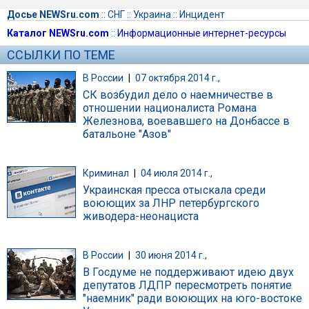
Досье NEWSru.com
::
СНГ
::
Украина
::
Инцидент
Каталог NEWSru.com
::
Информационные интернет-ресурсы
ССЫЛКИ ПО ТЕМЕ
В России
|
07 октября 2014 г.,
СК возбудил дело о наемничестве в
отношении националиста Романа
Железнова, воевавшего на Донбассе в
батальоне "Азов"
Криминал
|
04 июля 2014 г.,
Украинская пресса отыскала среди
воюющих за ЛНР петербургского
живодера-неонациста
В России
|
30 июня 2014 г.,
В Госдуме не поддерживают идею двух
депутатов ЛДПР пересмотреть понятие
"наемник" ради воюющих на юго-востоке