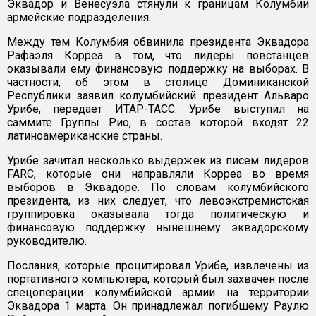
Эквадор и Венесуэла стянули к границам Колумбии
армейские подразделения.
Между тем Колумбия обвинила президента Эквадора
Рафаэля Корреа в том, что лидеры повстанцев
оказывали ему финансовую поддержку на выборах. В
частности, об этом в столице Доминиканской
Республики заявил колумбийский президент Альваро
Урибе, передает ИТАР-ТАСС. Урибе выступил на
саммите Группы Рио, в состав которой входят 22
латиноамериканские страны.
Урибе зачитал несколько выдержек из писем лидеров
FARC, которые они направляли Корреа во время
выборов в Эквадоре. По словам колумбийского
президента, из них следует, что левоэкстремистская
группировка оказывала тогда политическую и
финансовую поддержку нынешнему эквадорскому
руководителю.
Послания, которые процитировал Урибе, извлечены из
портативного компьютера, который был захвачен после
спецоперации колумбийской армии на территории
Эквадора 1 марта. Он принадлежал погибшему Раулю