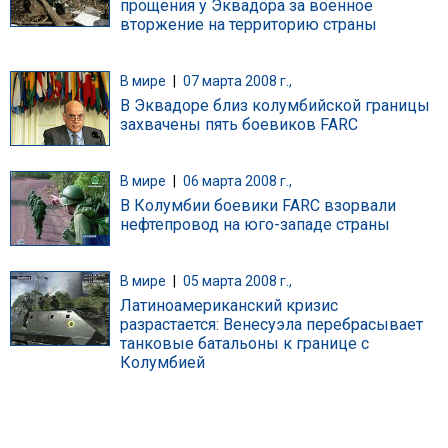
прощения у Эквадора за военное
вторжение на территорию страны
В мире
|
07 марта 2008 г.,
В Эквадоре близ колумбийской границы
захвачены пять боевиков FARC
В мире
|
06 марта 2008 г.,
В Колумбии боевики FARC взорвали
нефтепровод на юго-западе страны
В мире
|
05 марта 2008 г.,
Латиноамериканский кризис
разрастается: Венесуэла перебрасывает
танковые батальоны к границе с
Колумбией