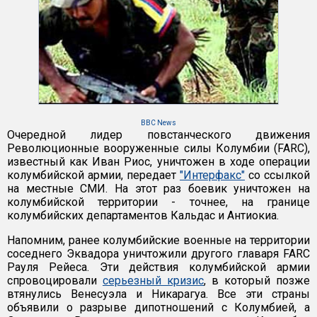
BBC News
Очередной лидер повстанческого движения
Революционные вооруженные силы Колумбии (FARC),
известный как Иван Риос, уничтожен в ходе операции
колумбийской армии, передает
"Интерфакс"
со ссылкой
на местные СМИ. На этот раз боевик уничтожен на
колумбийской территории - точнее, на границе
колумбийских департаментов Кальдас и Антиокиа.
Напомним, ранее колумбийские военные на территории
соседнего Эквадора уничтожили другого главаря FARC
Рауля Рейеса. Эти действия колумбийской армии
спровоцировали
серьезный кризис
, в который позже
втянулись Венесуэла и Никарагуа. Все эти страны
объявили о разрыве дипотношений с Колумбией, а