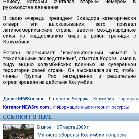
Рейесу, который считался вторым номером в
руководстве движения.
В свою очередь, президент Эквадора категорически
отверг эти высказывания, зато призвал
латиноамериканские страны ввести международные
силы по поддержанию мира в район границы с
Колумбией.
Регион переживает "исключительный момент с
тяжелейшими последствиями", отметил Корреа, имея в
виду акцию колумбийских военных на суверенной
территории своей страны. Он высказался за то, чтобы
члены Группы Рио немедленно и решительно
отреагировали на действия Колумбии.
Досье NEWSru.com
::
Латинская Америка
::
Колумбия
::
Партизан
Каталог NEWSru.com
::
Информационные интернет-ресурсы
ССЫЛКИ ПО ТЕМЕ
В мире
|
07 марта 2008 г.,
Министр обороны Колумбии попросил