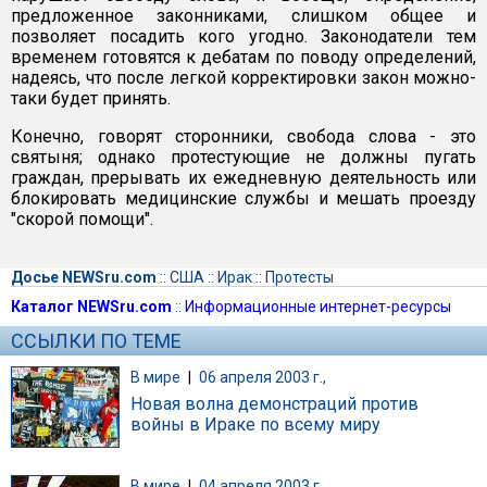
предложенное законниками, слишком общее и
позволяет посадить кого угодно. Законодатели тем
временем готовятся к дебатам по поводу определений,
надеясь, что после легкой корректировки закон можно-
таки будет принять.
Конечно, говорят сторонники, свобода слова - это
святыня; однако протестующие не должны пугать
граждан, прерывать их ежедневную деятельность или
блокировать медицинские службы и мешать проезду
"скорой помощи".
Досье NEWSru.com
::
США
::
Ирак
::
Протесты
Каталог NEWSru.com
::
Информационные интернет-ресурсы
ССЫЛКИ ПО ТЕМЕ
В мире
|
06 апреля 2003 г.,
Новая волна демонстраций против
войны в Ираке по всему миру
В мире
|
04 апреля 2003 г.,