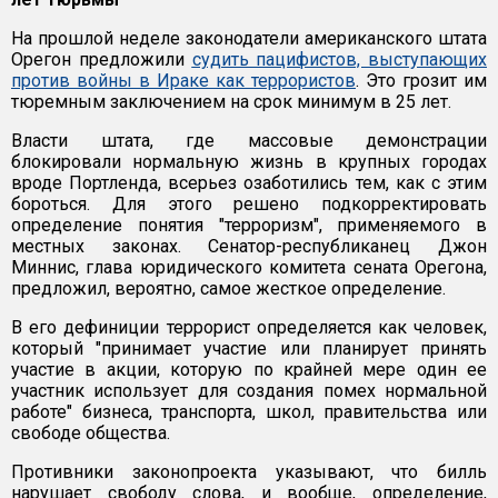
На прошлой неделе законодатели американского штата
Орегон предложили
судить пацифистов, выступающих
против войны в Ираке как террористов
. Это грозит им
тюремным заключением на срок минимум в 25 лет.
Власти штата, где массовые демонстрации
блокировали нормальную жизнь в крупных городах
вроде Портленда, всерьез озаботились тем, как с этим
бороться. Для этого решено подкорректировать
определение понятия "терроризм", применяемого в
местных законах. Сенатор-республиканец Джон
Миннис, глава юридического комитета сената Орегона,
предложил, вероятно, самое жесткое определение.
В его дефиниции террорист определяется как человек,
который "принимает участие или планирует принять
участие в акции, которую по крайней мере один ее
участник использует для создания помех нормальной
работе" бизнеса, транспорта, школ, правительства или
свободе общества.
Противники законопроекта указывают, что билль
нарушает свободу слова, и вообще, определение,