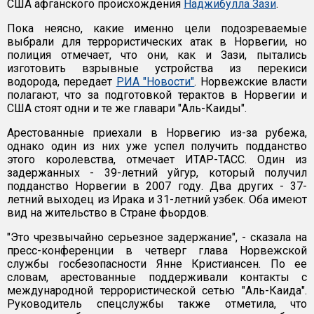
США афганского происхождения
Наджибулла Зази
.
Пока неясно, какие именно цели подозреваемые
выбрали для террористических атак в Норвегии, но
полиция отмечает, что они, как и Зази, пытались
изготовить взрывные устройства из перекиси
водорода, передает
РИА "Новости"
. Норвежские власти
полагают, что за подготовкой терактов в Норвегии и
США стоят одни и те же главари "Аль-Каиды".
Арестованные приехали в Норвегию из-за рубежа,
однако один из них уже успел получить подданство
этого королевства, отмечает ИТАР-ТАСС. Один из
задержанных - 39-летний уйгур, который получил
подданство Норвегии в 2007 году. Два других - 37-
летний выходец из Ирака и 31-летний узбек. Оба имеют
вид на жительство в Стране фьордов.
"Это чрезвычайно серьезное задержание", - сказала на
пресс-конференции в четверг глава Норвежской
службы госбезопасности Янне Кристиансен. По ее
словам, арестованные поддерживали контакты с
международной террористической сетью "Аль-Каида".
Руководитель спецслужбы также отметила, что