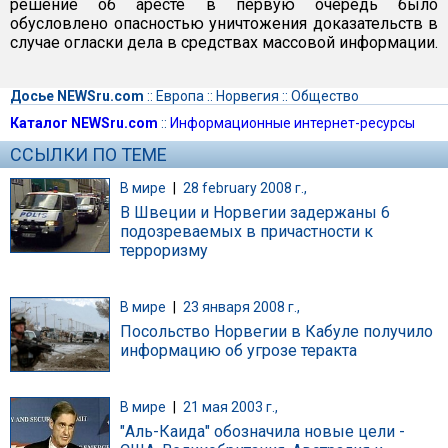
решение об аресте в первую очередь было
обусловлено опасностью уничтожения доказательств в
случае огласки дела в средствах массовой информации.
Досье NEWSru.com
::
Европа
::
Норвегия
::
Общество
Каталог NEWSru.com
::
Информационные интернет-ресурсы
ССЫЛКИ ПО ТЕМЕ
В мире
|
28 february 2008 г.,
В Швеции и Норвегии задержаны 6
подозреваемых в причастности к
терроризму
В мире
|
23 января 2008 г.,
Посольство Норвегии в Кабуле получило
информацию об угрозе теракта
В мире
|
21 мая 2003 г.,
"Аль-Каида" обозначила новые цели -