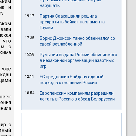
ьким
нарушать
ма и
s.
19:17
Партия Саакашвили решила
прекратить бойкот парламента
йском
Грузии
вали
нская
17:35
Борис Джонсон тайно обвенчался со
, что
своей возлюбленной
ым с
жима
15:58
Румыния выдала России обвиняемого
в незаконной организации азартных
игр
и уже
аждан
12:11
ЕС предложил Байдену единый
нцами
подход в отношении России
18:54
Европейским компаниям разрешили
ловек
летать в Россию в обход Белоруссии
шения
нила
ир с
одный