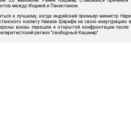
ем 3,6 миллиона. Ранее Кашмир становился причиной 
ктов между Индией и Пакистаном.
яться к лучшему, когда индийский премьер-министр Нар
станского коллегу Наваза Шарифа на свою инаугурацию 
тороны вновь перешли к открытой конфронтации после 
сепаратистский регион "свободный Кашмир".