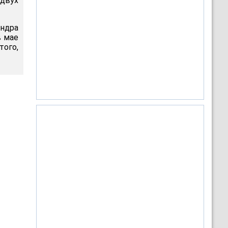
двух
ендра
в мае
того,