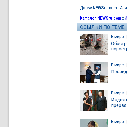
Досье NEWSru.com
::
Ази
Каталог NEWSru.com
::
И
ССЫЛКИ ПО ТЕМЕ
В мире
Обостр
перест
В мире
Презид
В мире
Индия 
прерва
В мире