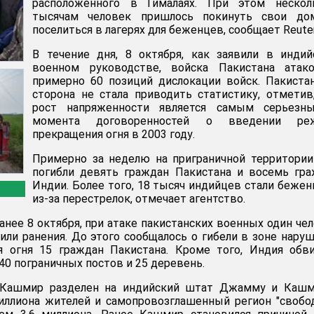
расположенного в Гималаях. При этом нескол
тысячам человек пришлось покинуть свои до
поселиться в лагерях для беженцев, сообщает Reuter
В течение дня, 8 октября, как заявили в инди
военном руководстве, войска Пакистана атако
примерно 60 позиций дислокации войск. Пакиста
сторона не стала приводить статистику, отметив
рост напряженности является самым серьезн
момента договоренностей о введении ре
прекращения огня в 2003 году.
Примерно за неделю на приграничной территори
погибли девять граждан Пакистана и восемь гр
Индии. Более того, 18 тысяч индийцев стали беже
из-за перестрелок, отмечает агентство.
анее 8 октября, при атаке пакистанских военных один че
чили ранения. До этого сообщалось о гибели в зоне нару
 огня 15 граждан Пакистана. Кроме того, Индия обви
40 пограничных постов и 25 деревень.
 Кашмир разделен на индийский штат Джамму и Кашм
миллиона жителей и самопровозглашенный регион "своб