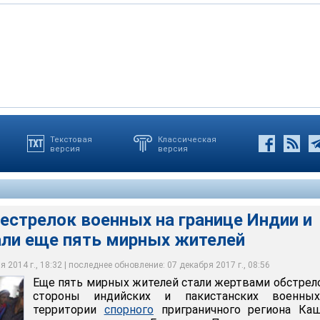
Текстовая
Классическая
версия
версия
телей стали жертвами обстрелов со стороны индийских и
ых на территории спорного приграничного региона Кашмир,
м тысячам человек пришлось покинуть свои дома и поселиться в
тября, как заявили в индийском военном руководстве, войска
Гималаях
цев
и примерно 60 позиций дислокации войск
естрелок военных на границе Индии и
али еще пять мирных жителей
 2014 г., 18:32 | последнее обновление: 07 декабря 2017 г., 08:56
Еще пять мирных жителей стали жертвами обстрел
стороны индийских и пакистанских военны
территории
спорного
приграничного региона Каш