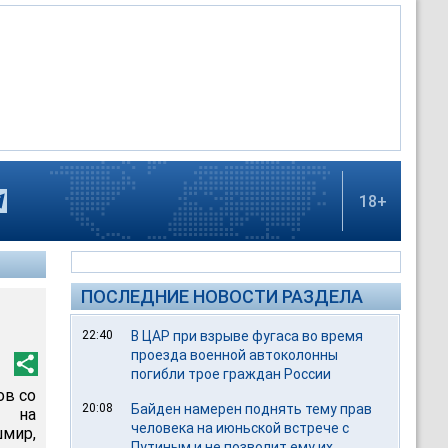
18+
ПОСЛЕДНИЕ НОВОСТИ РАЗДЕЛА
22:40
В ЦАР при взрыве фугаса во время
проезда военной автоколонны
погибли трое граждан России
ов со
20:08
Байден намерен поднять тему прав
х на
человека на июньской встрече с
мир,
Путиным и не позволит ему их