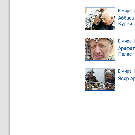
В мире
Аббаса
Куреи
В мире
Арафат
Палес
В мире
Ясир А