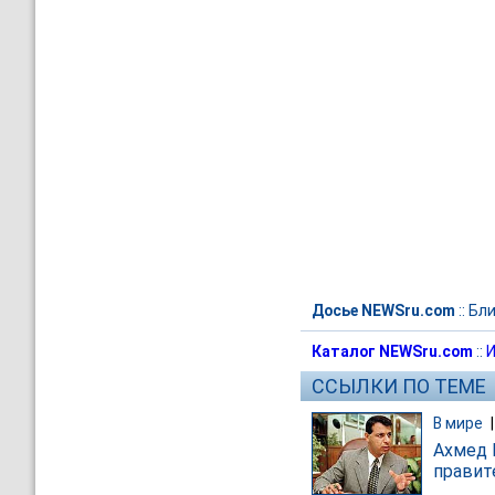
Досье NEWSru.com
::
Бли
Каталог NEWSru.com
::
И
ССЫЛКИ ПО ТЕМЕ
В мире
Ахмед 
правит