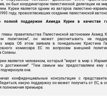
ия, он был координатором палестинской делегации на м
лем. Куреи является одним из авторов палестино-израил
1993 году, провозгласивших создание палестинской автон
о полной поддержке Ахмеда Куреи в качестве г
т главы правительства Палестинской автономии Ахмед 
мым политиком", он может рассчитывать на подде
х мира. Об этом заявила в понедельник Кристина Гал
ховного комиссара ЕС по вопросам внешней полити
а Соланы.
уреи является человеком, который "верит в мир с Израи
его достижения". "Тем самым мы предоставляем ему 
 подчеркнула она.
ачал конфиденциальные консультации с представите
бедиться, какую поддержку он может получить от ЕС, в с
бя полномочия премьера.