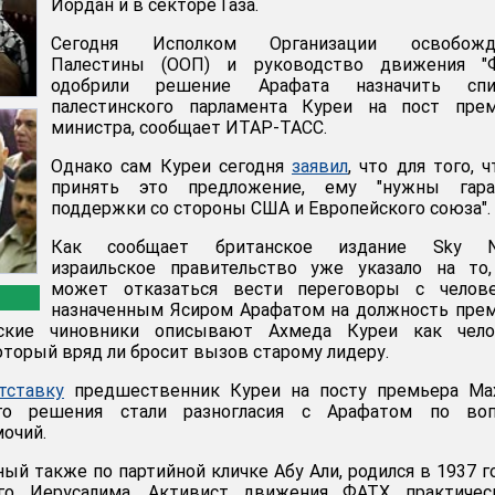
Иордан и в секторе Газа.
Сегодня Исполком Организации освобожд
Палестины (ООП) и руководство движения "Ф
одобрили решение Арафата назначить спи
палестинского парламента Куреи на пост прем
министра, сообщает ИТАР-ТАСС.
Однако сам Куреи сегодня
заявил
, что для того, 
принять это предложение, ему "нужны гара
поддержки со стороны США и Европейского союза".
Как сообщает британское издание Sky N
израильское правительство уже указало на то,
может отказаться вести переговоры с челове
назначенным Ясиром Арафатом на должность пре
нские чиновники описывают Ахмеда Куреи как чело
оторый вряд ли бросит вызов старому лидеру.
тставку
предшественник Куреи на посту премьера Ма
го решения стали разногласия с Арафатом по воп
мочий.
ый также по партийной кличке Абу Али, родился в 1937 г
ого Иерусалима. Активист движения ФАТХ практичес