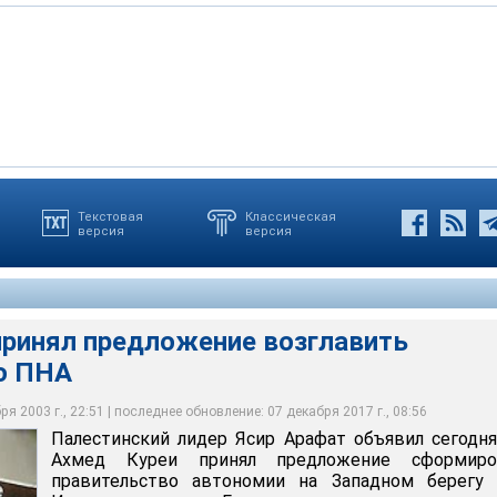
Текстовая
Классическая
версия
версия
 Ясир Арафат объявил сегодня, что Ахмед Куреи принял
рганизации освобождения Палестины (ООП) и руководство
ировать правительство автономии на Западном берегу реки
обрили решение Арафата назначить спикера палестинского
ники описывают Ахмеда Куреи как человека лояльного Арафату,
аявил, что для того, чтобы принять это предложение, ему
Газа
а пост премьер-министра
осит вызов старому лидеру
ддержки со стороны США и Европейского союза"
принял предложение возглавить
о ПНА
я 2003 г., 22:51 | последнее обновление: 07 декабря 2017 г., 08:56
Палестинский лидер Ясир Арафат объявил сегодня
Ахмед Куреи принял предложение сформиро
правительство автономии на Западном берегу 