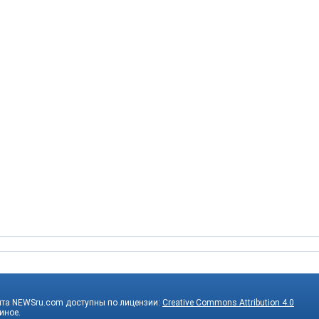
йта NEWSru.com доступны по лицензии:
Creative Commons Attribution 4.0
 иное.