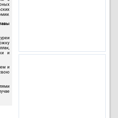
ирных
ьских
омии.
лавы
Куреи
ржку
лак,
ки и
лем и
свою
лями
лучае