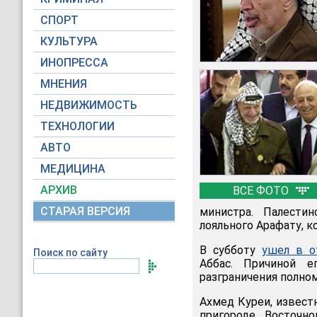
СПОРТ
КУЛЬТУРА
ИНОПРЕССА
МНЕНИЯ
НЕДВИЖИМОСТЬ
ТЕХНОЛОГИИ
АВТО
МЕДИЦИНА
АРХИВ
ВСЕ ФОТО
СТАРАЯ ВЕРСИЯ
министра. Палести
лояльного Арафату, к
В субботу
ушел в о
Поиск по сайту
Аббас. Причиной е
разграничения полно
Ахмед Куреи, известн
пригороде Восточн