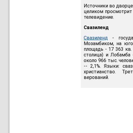
Источники во дворце 
целиком просмотрит 
телевидение.
Свазиленд
Свазиленд
- госуда
Мозамбиком, на юго
площадь - 17 363 кв
столица) и Лобамба 
около 966 тыс. челов
-- 2,1%. Языки: сва
христианство. Тр
верований.