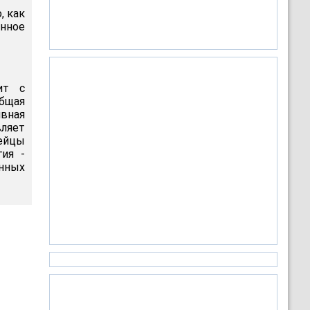
, как
енное
ит с
Общая
ивная
вляет
пейцы
гия -
нных