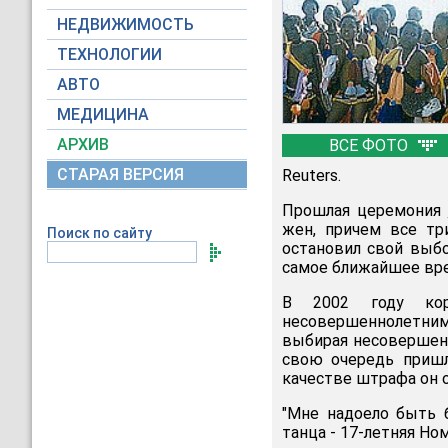
НЕДВИЖИМОСТЬ
ТЕХНОЛОГИИ
АВТО
МЕДИЦИНА
АРХИВ
ВСЕ ФОТО
СТАРАЯ ВЕРСИЯ
Reuters.
Прошлая церемония
жен, причем все тр
Поиск по сайту
остановил свой выбо
самое ближайшее вр
В 2002 году кор
несовершеннолетним
выбирая несовершенн
свою очередь пришл
качестве штрафа он о
"Мне надоело быть б
танца - 17-летняя Ном