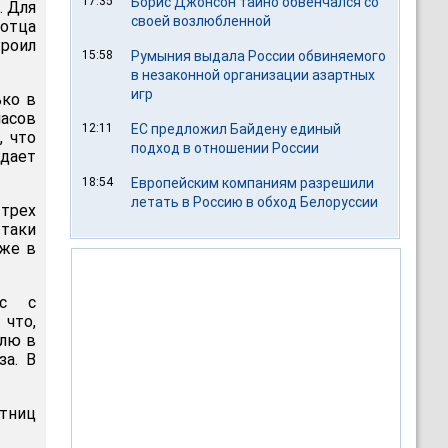
17:35
Борис Джонсон тайно обвенчался со
. Для
своей возлюбленной
 отца
троил
15:58
Румыния выдала России обвиняемого
в незаконной организации азартных
игр
ько в
асов
12:11
ЕС предложил Байдену единый
, что
подход в отношении России
дает
18:54
Европейским компаниям разрешили
летать в Россию в обход Белоруссии
 трех
таки
уже в
кс с
что,
олю в
а. В
стниц