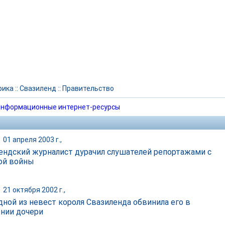
рика
::
Свазиленд
::
Правительство
нформационные интернет-ресурсы
|
01 апреля 2003 г.,
ендский журналист дурачил слушателей репортажами с
ой войны
|
21 октября 2002 г.,
дной из невест короля Свазиленда обвинила его в
нии дочери