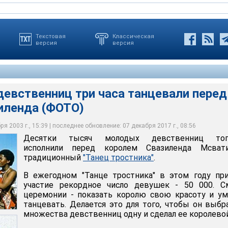
Текстовая
Классическая
версия
версия
девственниц три часа танцевали перед
иленда (ФОТО)
венниц три часа танцевали перед королем Свазиленда
венниц три часа танцевали перед королем Свазиленда
венниц три часа танцевали перед королем Свазиленда
венниц три часа танцевали перед королем Свазиленда
венниц три часа танцевали перед королем Свазиленда
венниц три часа танцевали перед королем Свазиленда
я 2003 г., 15:39 | последнее обновление: 07 декабря 2017 г., 08:56
Десятки тысяч молодых девственниц топ
исполнили перед королем Свазиленда Мсвати
традиционный
"Танец тростника"
.
В ежегодном "Танце тростника" в этом году пр
участие рекордное число девушек - 50 000. С
церемонии - показать королю свою красоту и у
танцевать. Делается это для того, чтобы он выбр
множества девственниц одну и сделал ее королевой