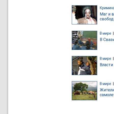
Кримин
Маг и 
свобо
В мире
В Сваз
В мире
Власти
В мире
Жители
самоле