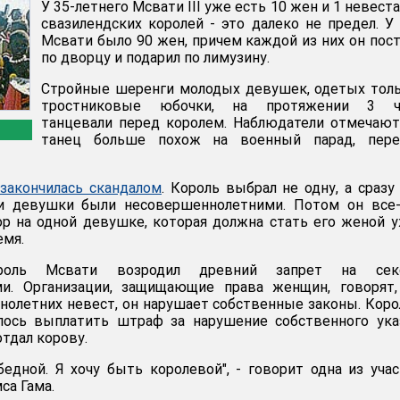
У 35-летнего Мсвати III уже есть 10 жен и 1 невеста
свазилендских королей - это далеко не предел. У
Мсвати было 90 жен, причем каждой из них он пос
по дворцу и подарил по лимузину.
Стройные шеренги молодых девушек, одетых тол
тростниковые юбочки, на протяжении 3 ч
танцевали перед королем. Наблюдатели отмечают
танец больше похож на военный парад, пере
закончилась скандалом
. Король выбрал не одну, а сразу
и девушки были несовершеннолетними. Потом он все-
р на одной девушке, которая должна стать его женой 
емя.
оль Мсвати возродил древний запрет на се
и. Организации, защищающие права женщин, говорят, 
олетних невест, он нарушает собственные законы. Кор
ось выплатить штраф за нарушение собственного указ
тдал корову.
едной. Я хочу быть королевой", - говорит одна из уча
са Гама.