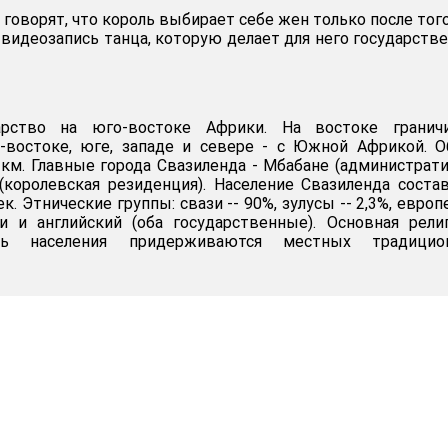
говорят, что король выбирает себе жен только после того
видеозапись танца, которую делает для него государств
рство на юго-востоке Африки. На востоке гранич
-востоке, юге, западе и севере - с Южной Африкой. 
. км. Главные города Свазиленда - Мбабане (администрат
(королевская резиденция). Население Свазиленда соста
ек. Этнические группы: свази -- 90%, зулусы -- 2,3%, евро
зи и английский (оба государственные). Основная рели
еть населения придерживаются местных традицио