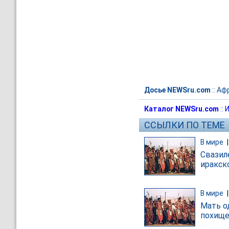
Досье NEWSru.com
::
Аф
Каталог NEWSru.com
::
И
ССЫЛКИ ПО ТЕМЕ
В мире
Свазил
иракск
В мире
Мать о
похище