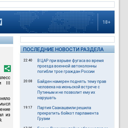
18+
ПОСЛЕДНИЕ НОВОСТИ РАЗДЕЛА
22:40
В ЦАР при взрыве фугаса во время
проезда военной автоколонны
погибли трое граждан России
лесс
20:08
Байден намерен поднять тему прав
 III
человека на июньской встрече с
Путиным и не позволит ему их
нарушать
иняло
мысл
19:17
Партия Саакашвили решила
мение
прекратить бойкот парламента
ал из
Грузии
.