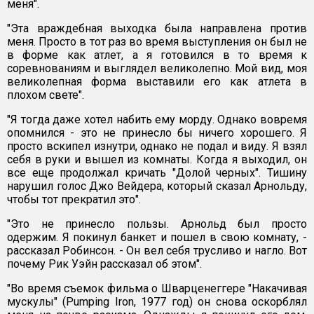
меня".
"Эта враждебная выходка была направлена против
меня. Просто в тот раз во время выступления он был не
в форме как атлет, а я готовился в то время к
соревнованиям и выглядел великолепно. Мой вид, моя
великолепная форма выставили его как атлета в
плохом свете".
"Я тогда даже хотел набить ему морду. Однако вовремя
опомнился - это не принесло бы ничего хорошего. Я
просто вскипел изнутри, однако не подал и виду. Я взял
себя в руки и вышел из комнаты. Когда я выходил, он
все еще продолжал кричать "Долой черных". Тишину
нарушил голос Джо Вейдера, который сказал Арнольду,
чтобы тот прекратил это".
"Это не принесло пользы. Арнольд был просто
одержим. Я покинул банкет и пошел в свою комнату, -
рассказал Робинсон. - Он вел себя трусливо и нагло. Вот
почему Рик Уэйн рассказал об этом".
"Во время съемок фильма о Шварценеггере "Накачивая
мускулы" (Pumping Iron, 1977 год) он снова оскорблял