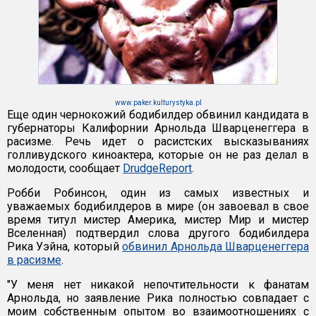
www.paker.kulturystyka.pl
Еще один чернокожий бодибилдер обвинил кандидата в
губернаторы Калифорнии Арнольда Шварценеггера в
расизме. Речь идет о расистских высказываниях
голливудского киноактера, которые он не раз делал в
молодости, сообщает
DrudgeReport
.
Робби Робинсон, один из самых известных и
уважаемых бодибилдеров в мире (он завоевал в свое
время титул мистер Америка, мистер Мир и мистер
Вселенная) подтвердил слова другого бодибилдера
Рика Уэйна, который
обвинил Арнольда Шварценеггера
в расизме
.
"У меня нет никакой непочтительности к фанатам
Арнольда, но заявление Рика полностью совпадает с
моим собственным опытом во взаимоотношениях с