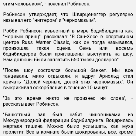
этим человеком", - пояснил Робинсон.
Робинсон утверждает, что Шварценеггер регулярно
называл его "ниггером" и "черномазым".
Робби Робинсон, известный в мире бодибилдинга как
"Черный принц", рассказал: "В Сан-Хосе в спортивном
центре Russ Warner Classic, как он тогда назывался,
произошла такая сцена. Семь или восемь
бодибилдеров были приглашены выступить на шоу.
Нам должны были заплатить 650 тысяч долларов".
"После шоу состоялся большой банкет. Мы все
танцевали, мило отдыхали, и вдруг Арнольд стал
кричать "Долой черных, долой этих черномазых". Он
выкрикивал оскорбления в течение 10 минут.
"За это время никто не произнес ни слова", -
рассказывает Робинсон.
"Банкетный зал был набит чиновниками из
Международной федерации бодибилдинга. Воцарилась
мертвая тишина. Можно было услышать, как муха
пролетит. Все в комнате были шокированы, все, кроме