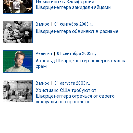
На митинге в Калифорнии
Шварценеггера закидали яйцами
В мире
|
01 сентября 2003 г.,
Шварценеггера обвиняют в расизме
Религия
|
01 сентября 2003 г.,
Арнольд Шварценеггер пожертвовал на
храм
В мире
|
31 августа 2003 г.,
Христиане США требуют от
Шварценеггера отречься от своего
сексуального прошлого