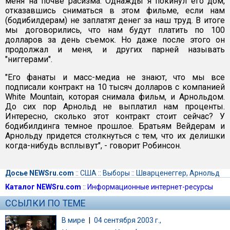
меня на почве расизма. Однажды я покинул его дом,
отказавшись сниматься в этом фильме, если нам
(бодибилдерам) не заплатят денег за наш труд. В итоге
мы договорились, что нам будут платить по 100
долларов за день съемок. Но даже после этого он
продолжал и меня, и других парней называть
"ниггерами".
"Его фанаты и масс-медиа не знают, что мы все
подписали контракт на 10 тысяч долларов с компанией
White Mountain, которая снимала фильм, и Арнольдом.
До сих пор Арнольд не выплатил нам проценты.
Интересно, сколько этот контракт стоит сейчас? У
бодибилдинга темное прошлое. Братьям Вейдерам и
Арнольду придется столкнуться с тем, что их делишки
когда-нибудь всплывут", - говорит Робинсон.
Досье NEWSru.com
::
США
::
Выборы
::
Шварценеггер, Арнольд
Каталог NEWSru.com
::
Информационные интернет-ресурсы
ССЫЛКИ ПО ТЕМЕ
В мире
|
04 сентября 2003 г.,