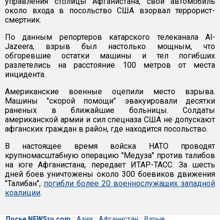
управления столицы Афганистана, свой автомобиль
около входа в посольство США взорвал террорист-
смертник.
По данным репортеров катарского телеканала Al-
Jazeera, взрыв был настолько мощным, что
обгоревшие остатки машины и тел погибших
разлетелись на расстояние 100 метров от места
инцидента.
Американские военные оцепили место взрыва.
Машины "скорой помощи" эвакуировали десятки
раненых в ближайшие больницы. Солдаты
американской армии и сил спецназа США не допускают
афганских граждан в район, где находится посольство.
В настоящее время войска НАТО проводят
крупномасштабную операцию "Медуза" против талибов
на юге Афганистана, передает ИТАР-ТАСС. За шесть
дней боев уничтожены около 300 боевиков движения
"Талибан",
погибли более 20 военнослужащих западной
коалиции
.
Досье NEWSru.com
::
Азия
::
Афганистан
::
Взрыв