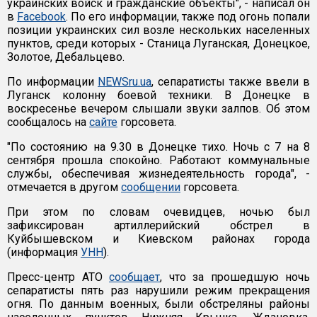
украинских войск и гражданские объекты", - написал он
в
Facebook
. По его информации, также под огонь попали
позиции украинских сил возле нескольких населенных
пунктов, среди которых - Станица Луганская, Донецкое,
Золотое, Дебальцево.
По информации
NEWSru.ua
, сепаратисты также ввели в
Луганск колонну боевой техники. В Донецке в
воскресенье вечером слышали звуки залпов. Об этом
сообщалось на
сайте
горсовета.
"По состоянию на 9.30 в Донецке тихо. Ночь с 7 на 8
сентября прошла спокойно. Работают коммунальные
службы, обеспечивая жизнедеятельность города", -
отмечается в другом
сообщении
горсовета.
При этом по словам очевидцев, ночью был
зафиксирован артиллерийский обстрел в
Куйбышевском и Киевском районах города
(информация
УНН
).
Пресс-центр АТО
сообщает
, что за прошедшую ночь
сепаратисты пять раз нарушили режим прекращения
огня. По данным военных, были обстреляны районы