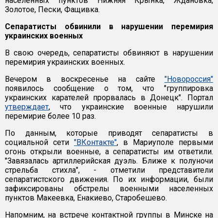
населенных пунктов Нижняя Крынка, Ждановка,
Золотое, Пески, Фащивка.
Сепаратисты обвинили в нарушении перемирия
украинских военных
В свою очередь, сепаратисты обвиняют в нарушении
перемирия украинских военных.
Вечером в воскресенье на сайте
"Новороссия"
появилось сообщение о том, что "группировка
украинских карателей прорвалась в Донецк". Портал
утверждает
, что украинские военные нарушили
перемирие более 10 раз.
По данным, которые приводят сепаратисты в
социальной сети
"ВКонтакте"
, в Мариуполе первыми
огонь открыли военные, а сепаратисты им ответили.
"Завязалась артиллерийская дуэль. Ближе к полуночи
стрельба стихла", - отметили представители
сепаратистского движения. По их информации, были
зафиксированы обстрелы военными населенных
пунктов Макеевка, Енакиево, Старобешево.
Напомним, на встрече контактной группы в Минске на