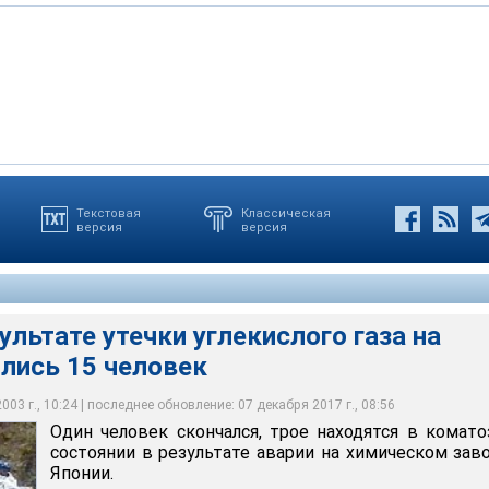
Текстовая
Классическая
версия
версия
 в одном из его цехов произошла утечка угарного газа.
ался, трое находятся в коматозном состоянии в результате
ают, что там раздался взрыв, после чего находившиеся в цехе
а Kyodo, общее число пострадавших во время этой аварии
ом заводе в Японии
ознание
к. Все они были госпитализированы
зультате утечки углекислого газа на
лись 15 человек
03 г., 10:24 | последнее обновление: 07 декабря 2017 г., 08:56
Один человек скончался, трое находятся в комат
состоянии в результате аварии на химическом зав
Японии.