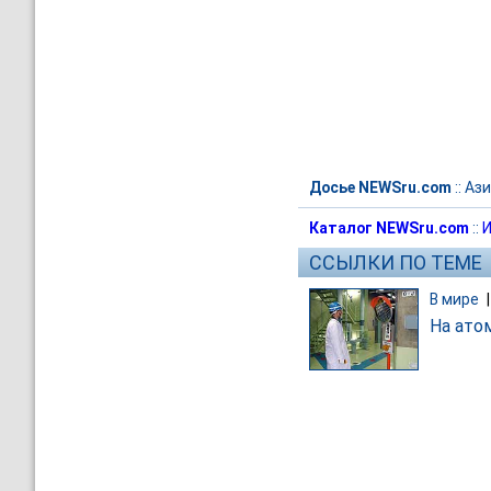
Досье NEWSru.com
::
Ази
Каталог NEWSru.com
::
И
ССЫЛКИ ПО ТЕМЕ
В мире
На ато