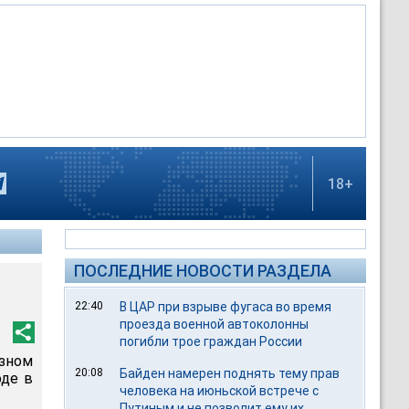
18+
ПОСЛЕДНИЕ НОВОСТИ РАЗДЕЛА
22:40
В ЦАР при взрыве фугаса во время
проезда военной автоколонны
погибли трое граждан России
озном
20:08
Байден намерен поднять тему прав
оде в
человека на июньской встрече с
Путиным и не позволит ему их