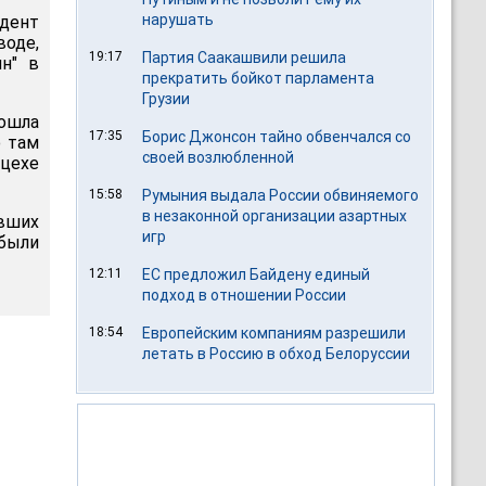
нарушать
дент
оде,
19:17
Партия Саакашвили решила
н" в
прекратить бойкот парламента
Грузии
зошла
17:35
Борис Джонсон тайно обвенчался со
о там
своей возлюбленной
цехе
15:58
Румыния выдала России обвиняемого
в незаконной организации азартных
авших
игр
 были
12:11
ЕС предложил Байдену единый
подход в отношении России
18:54
Европейским компаниям разрешили
летать в Россию в обход Белоруссии