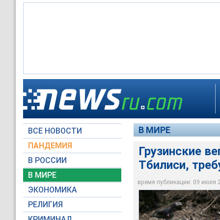
Наводнение в Тбили
дождя из берегов в
домов, подземные п
В МИРЕ
ВСЕ НОВОСТИ
Reuters
ПАНДЕМИЯ
Грузинские в
В РОССИИ
Тбилиси, треб
В МИРЕ
время публикации: 09 июля 20
ЭКОНОМИКА
РЕЛИГИЯ
КРИМИНАЛ