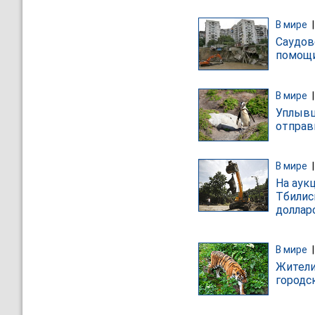
В мире
Саудов
помощи
В мире
Уплывш
отправ
В мире
На аук
Тбилис
доллар
В мире
Жители
городс