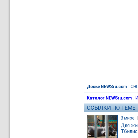
Досье NEWSru.com
::
СН
Каталог NEWSru.com
::
И
ССЫЛКИ ПО ТЕМЕ
В мире
Для жи
Тбилис