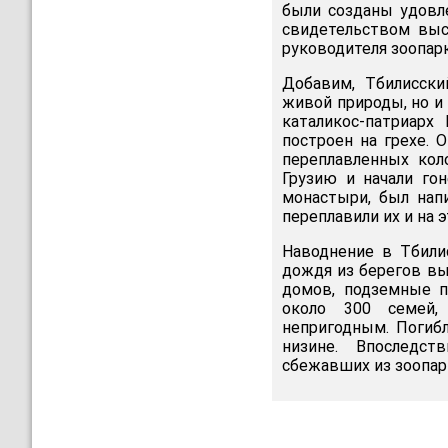
были созданы удовл
свидетельством выс
руководителя зоопарк
Добавим, Тбилисски
живой природы, но и
каталикос-патриарх
построен на грехе. 
переплавленных кол
Грузию и начали го
монастыри, был напи
переплавили их и на э
Наводнение в Тбили
дождя из берегов вы
домов, подземные п
около 300 семей,
непригодным. Погибл
низине. Впоследс
сбежавших из зоопар