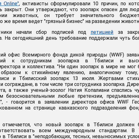
я Online"
, активисты сформулировали 10 причин, по ко
ь закрыт. Они утверждают, что зоопарк опасен для лю
ии животных, он требует значительного бюджет
о же время ведет "грязный бизнес" на разведении живот
тники начали сбор подписей под
петицией
за закр
а. На сегодняшний день требование поддержали чуть б
ий офис Всемирного фонда дикой природы (WWF) заяви
нзий к сотрудникам зоопарка в Тбилиси и выс
ректора и коллектива. "Ни один зоопарк в мире не мог
бразом к стихийному явлению, аналогичному тому,
лиси и Тбилисский зоопарк 13 июля. Жертвами стихи
и сограждане, в том числе три сотрудника зоопарка. Дир
уга, а также ученый-зоолог Натия Копалиани спаслись ч
м безосновательными любые претензии, предъявленн
а", - говорится в заявлении директора офиса WWF Ге
икованном на странице кавказского подразделения фо
 отмечается, что новый зоопарк в Тбилиси должен 
ответствовать всем международным стандартам. В
то в Тбилиси в "неподобающих, тесных, невыносимых усло