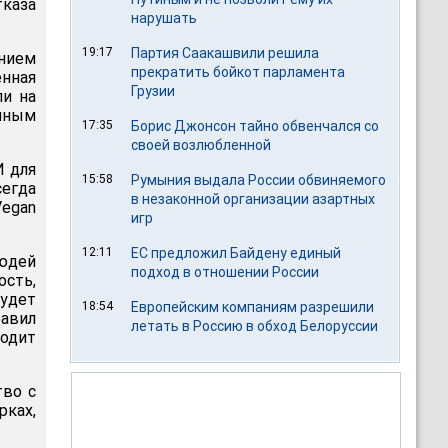
тказа
нарушать
19:17
Партия Саакашвили решила
нием
прекратить бойкот парламента
нная
Грузии
ли на
енным
17:35
Борис Джонсон тайно обвенчался со
своей возлюбленной
И для
15:58
Румыния выдала России обвиняемого
сегда
в незаконной организации азартных
Vegan
игр
12:11
ЕС предложил Байдену единый
людей
подход в отношении России
ость,
удет
18:54
Европейским компаниям разрешили
авил
летать в Россию в обход Белоруссии
одит
тво с
рках,