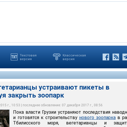
Текстовая
Классическая
версия
версия
си произошло в ночь на 14 июня - в результате проливного
ышла река Вере. Вода и ил затопили первые этажи более сотни
ереходы, зоопарк и центральные улицы города
егетарианцы устраивают пикеты в
уя закрыть зоопарк
15 г., 10:53 | последнее обновление: 07 декабря 2017 г., 08:56
Пока власти Грузии устраняют последствия навод
и готовятся к строительству
нового зоопарка
в ра
Тбилисского моря, вегетарианцы и защит