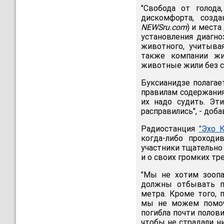
"Свобода от голода
дискомфорта, созд
NEWSru.com
) и места
установления диагно
животного, учитыва
также компании жи
животные жили без ст
Буксианидзе полагае
правилам содержания
их надо судить. Эт
расправились", - доба
Радиостанция
"Эхо К
когда-либо проходи
участники тщательно
и о своих громких тр
"Мы не хотим зоопа
должны отбывать п
метра. Кроме того, 
мы не можем помоч
погибла почти полов
чтобы не страдали н