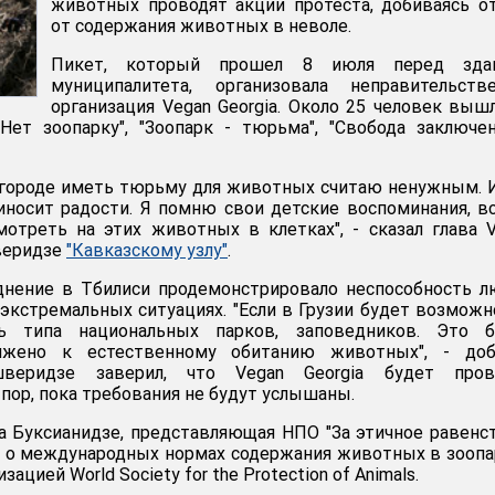
животных проводят акции протеста, добиваясь о
от содержания животных в неволе.
Пикет, который прошел 8 июля перед зда
муниципалитета, организовала неправительстве
организация Vegan Georgia. Около 25 человек выш
"Нет зоопарку", "Зоопарк - тюрьма", "Свобода заключ
 городе иметь тюрьму для животных считаю ненужным. 
иносит радости. Я помню свои детские воспоминания, в
отреть на этих животных в клетках", - сказал глава 
веридзе
"Кавказскому узлу"
.
однение в Тбилиси продемонстрировало неспособность 
кстремальных ситуациях. "Если в Грузии будет возможн
ь типа национальных парков, заповедников. Это б
ижено к естественному обитанию животных", - доб
шверидзе заверил, что Vegan Georgia будет пров
пор, пока требования не будут услышаны.
а Буксианидзе, представляющая НПО "За этичное равенс
а о международных нормах содержания животных в зоопа
ацией World Society for the Protection of Animals.