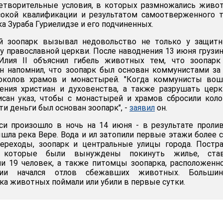
етворительные условия, в которых размножались живо
окой квалификации и результатом самоотверженного т
а Зураба Гуриелидзе и его подчиненных.
й зоопарк вызывал недовольство не только у защитн
 у православной церкви. После наводнения 13 июня грузи
 Илия II объяснил гибель животных тем, что зоопарк
Он напомнил, что зоопарк был основан коммунистами за
околов храмов и монастырей. "Когда коммунисты вош
нения христиан и духовенства, а также разрушать цер
сан указ, чтобы с монастырей и храмов сбросили коло
ти деньги был основан зоопарк", -
заявил
он.
си произошло в ночь на 14 июня - в результате проли
шла река Вере. Вода и ил затопили первые этажи более 
ереходы, зоопарк и центральные улицы города. Постр
 которые были вынуждены покинуть жилье, ста
и 19 человек, а также питомцы зоопарка, расположенн
твии начался отлов сбежавших животных. Большин
ка животных поймали или убили в первые сутки.