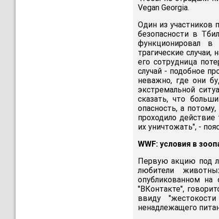
Vegan Georgia.
Один из участников п
безопасности в Тби
функционировал в 
трагические случаи, 
его сотрудница поте
случай - подобное п
неважно, где они бу
экстремальной ситу
сказать, что больш
опасность, а потому
проходило действие
их уничтожать", - по
WWF: условия в зооп
Первую акцию под ло
любители живот
опубликованном на 
"ВКонтакте", говори
ввиду "жестокости
ненадлежащего питани