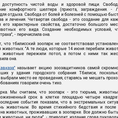
, доступность чистой воды и здоровой пищи. Свобод
ание комфортного шелтера (приюта, заграждения. -
П
 для отдыха. Свобода от болей и болезней с помощью быс
за и лечения. Четвертая свобода - это создание для ка
я его характерные свойства, достаточно большого мес
вотных его вида. Создание необходимых условий, ч
раха", - перечислила она.
т, что тбилисский зоопарк не соответствовал установл
 животных. "А те люди, которые 14 июня перебили живо
и животные пережили потоп, а потом с ними так жес
вила она.
авказа"
называет акцию зоозащитников самой скромно
вших у здания городского собрания Тбилиси, посколь
 выбрали место ее проведения, стараясь не мешать прох
ебованиях говорили очень тихо.
рка. Мы считаем, что зоопарк - это тюрьма, животны
ожизненный срок в клетке площадью четыре квадра
последние события показали, что в экстремальных ситу
ь животным. Во время стихийного бедствия и после 
ина животных, проживавших в зоопарке. Все должно быть
и животные, ни люди", - приводит издание слова руковод