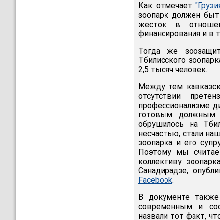
Как отмечает
"Грузи
зоопарк должен быт
жесток в отношен
финансирования и в т
Тогда же зоозащи
Тбилисского зоопарк
2,5 тысяч человек.
Между тем кавказск
отсутствии прете
профессионализме ди
готовым должным о
обрушилось на Тби
несчастью, стали наш
зоопарка и его супр
Поэтому мы считае
коллективу зоопарк
Санадирадзе, опубл
Facebook
.
В документе также
современным и со
назвали тот факт, ч