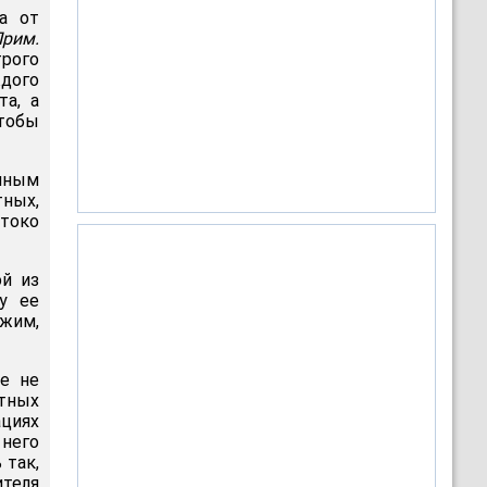
а от
рим.
трого
ждого
та, а
тобы
енным
тных,
токо
й из
ку ее
ожим,
е не
тных
ациях
него
 так,
ителя