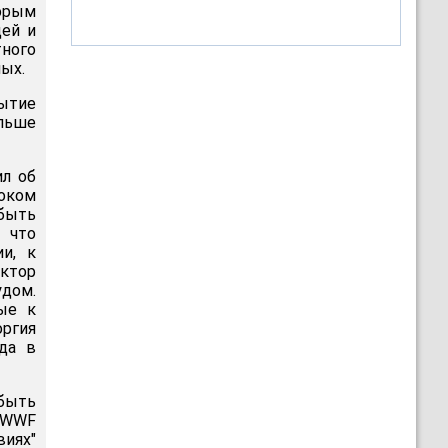
торым
дей и
ного
ных.
ытие
ольше
л об
оком
 быть
 что
и, к
ектор
удом.
ые к
оргия
нда в
быть
 WWF
виях"