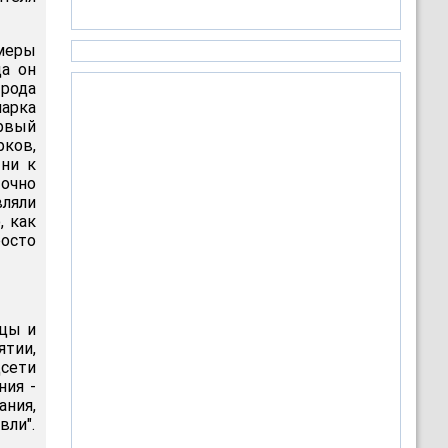
 меры
да он
рода
парка
ервый
рков,
 ни к
точно
ляли
, как
росто
нцы и
тии,
цсети
ния -
ния,
вли".