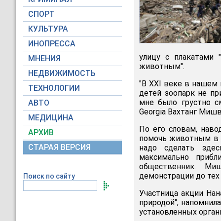
СПОРТ
КУЛЬТУРА
ИНОПРЕССА
улицу с плакатами 
МНЕНИЯ
животным".
НЕДВИЖИМОСТЬ
"В XXI веке в нашем
ТЕХНОЛОГИИ
детей зоопарк не пр
мне было грустно см
АВТО
Georgia Вахтанг Миш
МЕДИЦИНА
По его словам, нав
АРХИВ
помочь животным в э
СТАРАЯ ВЕРСИЯ
надо сделать здес
максимально прибл
общественник. Ми
демонстрации до тех 
Поиск по сайту
Участница акции Нан
природой", напомнил
установленных организ