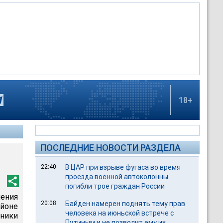
18+
ПОСЛЕДНИЕ НОВОСТИ РАЗДЕЛА
22:40
В ЦАР при взрыве фугаса во время
проезда военной автоколонны
погибли трое граждан России
нения
20:08
Байден намерен поднять тему прав
йоне
человека на июньской встрече с
ники
Путиным и не позволит ему их