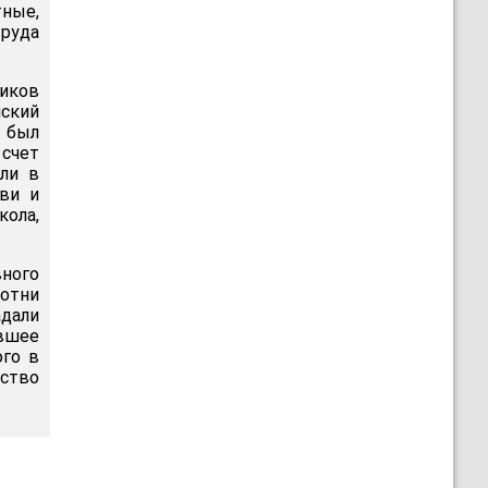
тные,
руда
иков
нский
 был
 счет
ли в
кви и
кола,
вного
сотни
адали
вшее
ого в
ство