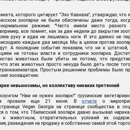
икета, которого цитирует "Эхо Кавказа", утверждал, что
лисском зоопарке не были обеспечены даже тогда, ког
нормальном режиме. "Часто имели место разного 
например, все помнят, как за две недели до закрытия зоо
ряла руку и едва не лишилась ноги. И это далеко не п
роисходило каждые два месяца. Мы в целом против зоопа
дут. А последние события показали, что ни к штатной,
ациям не готовы власти и сотрудники зоопарка. Доста
инство животных были убиты не потому, что представ
, что этих животных просто некуда было деть после того
 транквилизатора. Простым решением проблемы было п
яснил зоозащитник.
арке невыносимы, но коллективу никаких претензий
зунгом "Нам не нужен зоопарк!" грузинские вегетариа
ных провели еще 21 июня. В
отчете
о мероприя
странице Vegan Georgia на странице сообщества в со
тся о том, что Тбилисский зоопарк давно вызывал нарека
 к животным, отвратительных условий их содержа
я, разведения на продажу и собственно самой этой торго