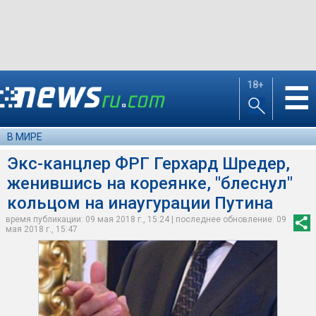
18+
☰
В МИРЕ
Экс-канцлер ФРГ Герхард Шредер,
женившись на кореянке, "блеснул"
кольцом на инаугурации Путина
время публикации: 09 мая 2018 г., 15:24 | последнее обновление: 09
мая 2018 г., 15:47