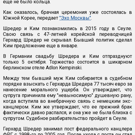
еще не было кольца.
Как оказалось, брачная церемония уже состоялась в
Южной Корее, передает
"Эхо Москвы"
.
Шредер и Ким познакомились в 2015 году в Сеуле.
Свою связь с 47-летней корейской переводчицей
Герхард Шредер не скрывал. Бывший политик сделал
Ким предложение еще в январе.
В Германии свадьбу Шредера и Ким отпразднуют
только 5 октября. Торжество состоится в шикарном
берлинском отеле Adlon Kempinski.
Между тем бывший муж Ким собирается в судебном
порядке взыскать с Герхарда Шредера 77 тысяч евро за
нанесение морального ущерба. Он утверждает, что
супруга причинила ему "невыносимую" душевную рану,
когда вступила во внебрачную связь с немецким экс-
канцлером. Ким же утверждает, что ее прежний брак
фактически давно распался, и она уже не была близка с
супругом. Судебное разбирательство пройдет в Сеуле.
Герхард Шредер занимал пост федерального канцлера
ФРГ с 1998-го по 2005 год. После ухода с поста он стал