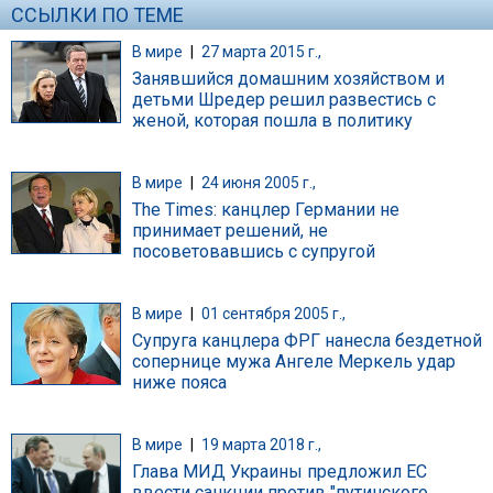
ССЫЛКИ ПО ТЕМЕ
В мире
|
27 марта 2015 г.,
Занявшийся домашним хозяйством и
детьми Шредер решил развестись с
женой, которая пошла в политику
В мире
|
24 июня 2005 г.,
The Times: канцлер Германии не
принимает решений, не
посоветовавшись с супругой
В мире
|
01 сентября 2005 г.,
Супруга канцлера ФРГ нанесла бездетной
сопернице мужа Ангеле Меркель удар
ниже пояса
В мире
|
19 марта 2018 г.,
Глава МИД Украины предложил ЕС
ввести санкции против "путинского