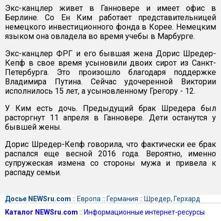
Экс-канцлер живет в Ганновере и имеет офис в
Берлине. Со Ен Ким работает представительницей
немецкого инвестиционного фонда в Корее. Немецким
языком она овладела во время учебы в Марбурге.
Экс-канцлер ФРГ и его бывшая жена Дорис Шредер-
Кепф в свое время усыновили двоих сирот из Санкт-
Петербурга. Это произошло благодаря поддержке
Владимира Путина. Сейчас удочеренной Виктории
исполнилось 15 лет, а усыновленному Грегору - 12.
У Ким есть дочь. Предыдущий брак Шредера был
расторгнут 11 апреля в Ганновере. Дети останутся у
бывшей жены.
Дорис Шредер-Кепф говорила, что фактически ее брак
распался еще весной 2016 года. Вероятно, именно
супружеская измена со стороны мужа и привела к
распаду семьи.
Досье NEWSru.com
::
Европа
::
Германия
::
Шредер, Герхард
Каталог NEWSru.com
::
Информационные интернет-ресурсы