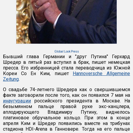
Global Look Press
Бывший глава Германии и "друг Путина" Герхард
Шредер в пятый раз вступил в брак, пишет немецкая
пресса. Его избранницей стала переводчица из Южной
Кореи Со Ен Ким, пишет
Hannoversche Allgemeine
Zeitung
.
О свадьбе 74-летнего Шредера как о свершившемся
факте заговорили после того, как он появился 7 мая на
инаугурации
российского президента в Москве. На
безымянном пальце правой руке экс-канцлера,
аплодирующего Владимиру Путину, виднелось
платиновое обручальное кольцо. При этом в конце
апреля Ким и Шредер появились вместе на трибунах
стадиона HDI-Arena в Ганновере. Тогда на его пальце